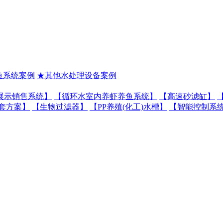
鱼系统案例
★其他水处理设备案例
展示销售系统】
【循环水室内养虾养鱼系统】
【高速砂滤缸】
套方案】
【生物过滤器】
【PP养殖(化工)水槽】
【智能控制系