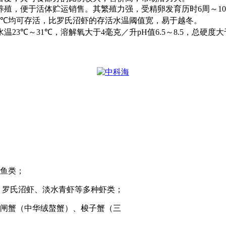
养殖，便于活体贮运销售。其繁殖力强，受精卵发育历时
6
周～
10
5℃
均可存活，比罗氏沼虾的存活水温阈值宽，易于越冬。
水温
23℃
～
31℃
，溶解氧大于
4
毫克／升
pH
值
6.5
～
8.5
，总硬度大
鱼类；
、罗氏沼虾、淡水青虾等多种虾类；
闸蟹（中华绒螯蟹）、梭子蟹（三