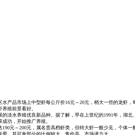
区水产品市场上中型虾每公斤价
16
元～
20
元，稍大一些的龙虾，
虾养殖前景看好。
展的淡水养殖优良新品种。据了解，早在上世纪的
1991
年，湖北
获成功，开始推广养殖。
达
190
元～
200
元，属名贵高档虾类，但特大虾一般少见，个体一
喜爱，其可食部分的比例较大，售价高，市场潜力大。