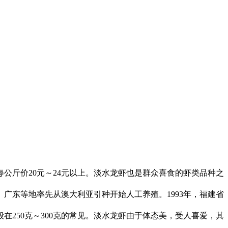
每公斤价
20
元～
24
元以上。淡水龙虾也是群众喜食的虾类品种之
、广东等地率先从澳大利亚引种开始人工养殖。
1993
年，福建省
般在
250
克～
300
克的常见。淡水龙虾由于体态美，受人喜爱，其