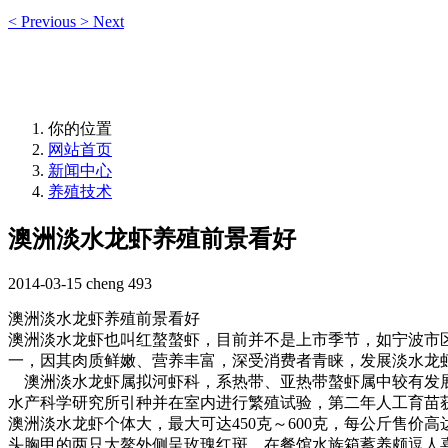
<
Previous
>
Next
你的位置
网站首页
新闻中心
养殖技术
澳洲淡水龙虾养殖前景看好
2014-03-15
cheng
493
澳洲淡水龙虾养殖前景看好
澳洲淡水龙虾也叫红螯螯虾，目前并不是上市季节，如宁波市
一，因其肉质鲜嫩、营养丰富，深受消费者青睐，发展淡水龙
澳洲淡水龙虾属拟河虾科，系热带、亚热带螯虾属中较有发
水产科学研究所引种并在室内进行繁殖试验，第二年人工育苗
澳洲淡水龙虾个体大，最大可达
450
克～
600
克，每公斤售价高
头胸甲的两只大鳌外侧呈玫瑰红斑，在餐馆水族箱蓄养颇逗人