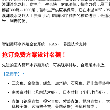
澳洲淡水龙虾、食性广、生长快，耐低溶氧，抗病力强，易于
孵苗
300
尾～
1000
尾，苗种生产供应易保障。它在水温
10℃
～
3
澳洲淡水龙虾人工养殖可采用精养和半精养的模式进行，最适
米，饲养简便。
专利查
智能循环水养殖全套系统（RAS）+养殖技术支持
抢订免费方案设计名额！
先进的室内循环水养殖系统，可实现零排放、合规尾水排放。
【适用于】：
三文鱼、金枪鱼、鳜鱼、加州鲈、石斑鱼、罗非鱼等多种
南美白对虾（凡纳滨对虾）、日本对虾（车虾/竹节虾）
青蟹（锯缘青蟹、拟穴青蟹、紫螯青蟹、榄绿青蟹）、大
疣梭子蟹、远海梭子蟹、美国蓝蟹）等多种蟹类；