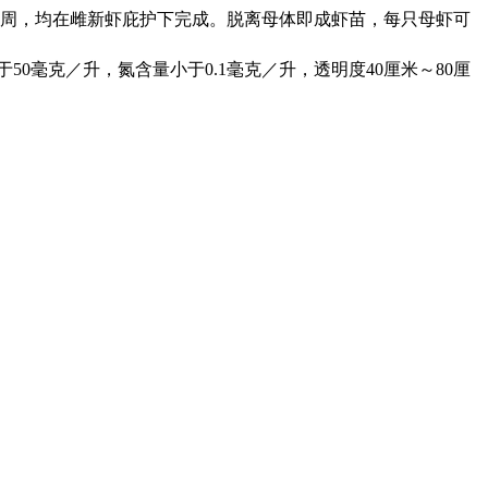
周，均在雌新虾庇护下完成。脱离母体即成虾苗，每只母虾可
于
50
毫克／升，氮含量小于
0.1
毫克／升，透明度
40
厘米～
80
厘