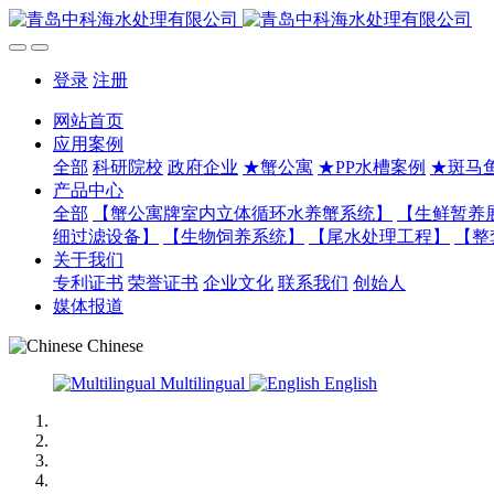
登录
注册
网站首页
应用案例
全部
科研院校
政府企业
★蟹公寓
★PP水槽案例
★斑马
产品中心
全部
【蟹公寓牌室内立体循环水养蟹系统】
【生鲜暂养
细过滤设备】
【生物饲养系统】
【尾水处理工程】
【整
关于我们
专利证书
荣誉证书
企业文化
联系我们
创始人
媒体报道
Chinese
Multilingual
English