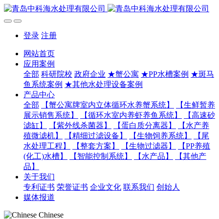
登录
注册
网站首页
应用案例
全部
科研院校
政府企业
★蟹公寓
★PP水槽案例
★斑马
鱼系统案例
★其他水处理设备案例
产品中心
全部
【蟹公寓牌室内立体循环水养蟹系统】
【生鲜暂养
展示销售系统】
【循环水室内养虾养鱼系统】
【高速砂
滤缸】
【紫外线杀菌器】
【蛋白质分离器】
【水产养
殖微滤机】
【精细过滤设备】
【生物饲养系统】
【尾
水处理工程】
【整套方案】
【生物过滤器】
【PP养殖
(化工)水槽】
【智能控制系统】
【水产品】
【其他产
品】
关于我们
专利证书
荣誉证书
企业文化
联系我们
创始人
媒体报道
Chinese