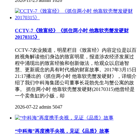
2020-11-25
admin
1626
CCTV-7《致富经》《抓住两小时 他靠软壳蟹发硬财
20170315》
CCTV-7农业频道，明星栏目《致富经》内容定位是以百
姓视角解读他们身边的致富明星，报道涉农经济发展过
程中涌现出的致富经验和创新做法，给观众以启迪智
慧、更新观念的具有时代感的财富故事。2017年3月15日
21:17播出的《抓住两小时 他靠软壳蟹发硬财》，详细介
绍了我们中科海集团公司董事长花勃先生与蟹公寓的故
事。 抓住两小时 他靠软壳蟹发硬财(20170315)他曾经是
一个卖鱼缸的小贩，却
2026-07-22
admin
5047
“中科海”再度携手央视，见证《品质》故事