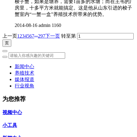
梭子蟹，如果是塘养，需要1亩多的水塘；而在王韦的厂
房里，十多平方米就能搞定。这是他从山东引进的梭子
蟹室内“一蟹一盒”养殖技术所带来的优势。
2014-08-16
admin
1160
...
上一页
1
2
3
4
5
6
7
297
下一页
转至第
新闻中心
养殖技术
媒体报道
行业视角
为您推荐
视频中心
小工具