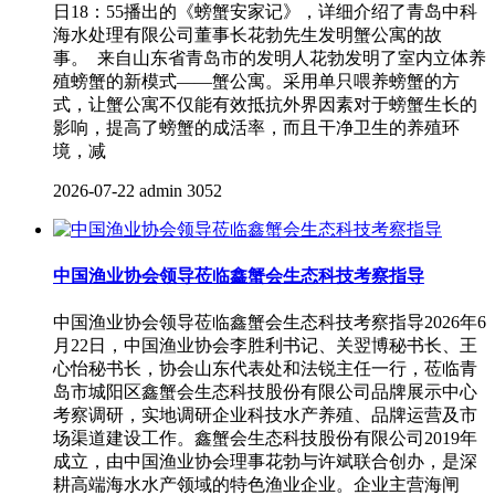
日18：55播出的《螃蟹安家记》，详细介绍了青岛中科
海水处理有限公司董事长花勃先生发明蟹公寓的故
事。 来自山东省青岛市的发明人花勃发明了室内立体养
殖螃蟹的新模式——蟹公寓。采用单只喂养螃蟹的方
式，让蟹公寓不仅能有效抵抗外界因素对于螃蟹生长的
影响，提高了螃蟹的成活率，而且干净卫生的养殖环
境，减
2026-07-22
admin
3052
中国渔业协会领导莅临鑫蟹会生态科技考察指导
中国渔业协会领导莅临鑫蟹会生态科技考察指导2026年6
月22日，中国渔业协会李胜利书记、关翌博秘书长、王
心怡秘书长，协会山东代表处和法锐主任一行，莅临青
岛市城阳区鑫蟹会生态科技股份有限公司品牌展示中心
考察调研，实地调研企业科技水产养殖、品牌运营及市
场渠道建设工作。鑫蟹会生态科技股份有限公司2019年
成立，由中国渔业协会理事花勃与许斌联合创办，是深
耕高端海水水产领域的特色渔业企业。企业主营海闸