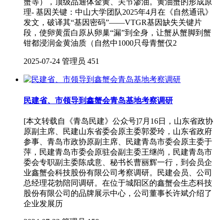
蟹等），顶级品通体金黄、关节渗油。黄油蟹的形成原
理- 基因关键：中山大学团队2025年4月在《自然通讯》
发文，破译其“基因密码”——VTGR基因缺失关键片
段，使卵黄蛋白原从卵巢“漏”到全身，让蟹从蟹脚到蟹
钳都浸润金黄油质（自然中1000只母青蟹仅2
2025-07-24
管理员
451
民建省、市领导到鑫蟹会青岛基地考察调研
[本文转载自《青岛民建》公众号]7月16日，山东省政协
原副主席、民建山东省委会原主委郭爱玲，山东省政府
参事、青岛市政协原副主席、民建青岛市委会原主委于
萍，民建青岛市委会原驻会副主委王继尚，民建青岛市
委会专职副主委陈成意、秘书长曹丽辉一行，到会员企
业鑫蟹会科技股份有限公司考察调研。民建会员、公司
总经理花勃陪同调研。在位于城阳区的鑫蟹会生态科技
股份有限公司的品牌展示中心，公司董事长许斌介绍了
企业发展历