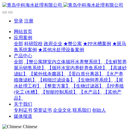
登录
注册
网站首页
应用案例
全部
科研院校
政府企业
★蟹公寓
★PP水槽案例
★斑马
鱼系统案例
★其他水处理设备案例
产品中心
全部
【蟹公寓牌室内立体循环水养蟹系统】
【生鲜暂养
展示销售系统】
【循环水室内养虾养鱼系统】
【高速砂
滤缸】
【紫外线杀菌器】
【蛋白质分离器】
【水产养
殖微滤机】
【精细过滤设备】
【生物饲养系统】
【尾
水处理工程】
【整套方案】
【生物过滤器】
【PP养殖
(化工)水槽】
【智能控制系统】
【水产品】
【其他产
品】
关于我们
专利证书
荣誉证书
企业文化
联系我们
创始人
媒体报道
Chinese