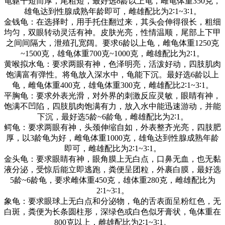
龟躯干短而厚，尾粗短，最好选
8
龄以上龟，雌龟体重
350
克，
雄龟达到性腺成熟年龄即可，雌雄配比为
2∶1~3∶1
。
金钱龟：在选择时，用手托住翻过来，其头会伸得很长，粗细
均匀，双眼转动灵活有神。皮肤光亮，性情温顺，尾部上下甲
之间间隔大，泄殖孔宽阔。要求
6
龄以上龟，雌龟体重
1250
克
~1500
克，雄龟体重
700
克
~1000
克，雌雄配比为
2∶1
。
黄喉拟水龟：要求两眼有神，色泽明亮，活泼好动，四肢肌肉
饱满富有弹性。将龟放入深水中，龟能下沉。最好选
6
龄以上
龟，雌龟体重
400
克，雄龟体重
300
克，雌雄配比
2∶1~3∶1
。
平胸龟：要求外表光滑，对外界的刺激反应灵敏，眼睛有神，
饱满不凹陷，四肢肌肉饱满有力，放入水中能迅速游动，并能
下沉，最好选
5
龄
~6
龄龟，雌雄配比为
2∶1
。
鳄龟：要求两眼有神，头颈伸缩自如，外表整齐光亮，四肢肥
厚，以
3
龄龟为好，雌龟体重
1000
克，雄龟达到性腺成熟年龄
即可，雌雄配比为
2∶1~3∶1
。
金头龟：要求眼睛有神，眼角膜上无白点，口鼻无血，也无黏
液分泌，受惊后能立即逃跑，粪便呈团粒，外裹白膜，最好选
5
龄
~6
龄龟，要求雌体重
450
克，雄体重
280
克，雌雄配比为
2∶1~3∶1
。
象龟：要求眼球上无白点和分泌物，龟的舌表面呈粉红色，无
白斑，粪便为长条圆柱形，深绿色或白色似牙膏状，龟体重在
800
克以上，雌雄配比为
2∶1~3∶1
。