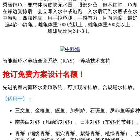
秀丽锦龟：要求体表皮肤无水霉，眼部外凸，但不红肿，龟爬
在岸边受惊后，会立即入水中或逃跑，入水后沉到水底或在水
中游动，四肢饱满，用手拉龟腿，手感有力，且向内缩，最好
选
4
龄
~5
龄龟，雌龟体重
1000
克以上，雄龟体重
300
克以上，
雌雄配比为
2∶1~3∶1
。
专利查询
智能循环水养殖全套系统（RAS）+养殖技术支持
抢订免费方案设计名额！
先进的室内循环水养殖系统，可实现零排放、合规尾水排放。
【适用于】：
三文鱼、金枪鱼、鳜鱼、加州鲈、石斑鱼、罗非鱼等多种
南美白对虾（凡纳滨对虾）、日本对虾（车虾/竹节虾）
青蟹（锯缘青蟹、拟穴青蟹、紫螯青蟹、榄绿青蟹）、大