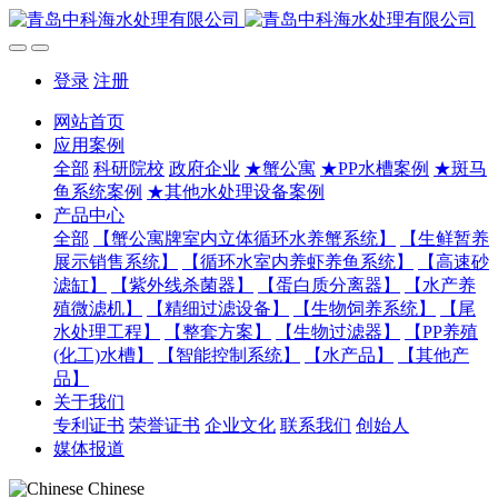
登录
注册
网站首页
应用案例
全部
科研院校
政府企业
★蟹公寓
★PP水槽案例
★斑马
鱼系统案例
★其他水处理设备案例
产品中心
全部
【蟹公寓牌室内立体循环水养蟹系统】
【生鲜暂养
展示销售系统】
【循环水室内养虾养鱼系统】
【高速砂
滤缸】
【紫外线杀菌器】
【蛋白质分离器】
【水产养
殖微滤机】
【精细过滤设备】
【生物饲养系统】
【尾
水处理工程】
【整套方案】
【生物过滤器】
【PP养殖
(化工)水槽】
【智能控制系统】
【水产品】
【其他产
品】
关于我们
专利证书
荣誉证书
企业文化
联系我们
创始人
媒体报道
Chinese