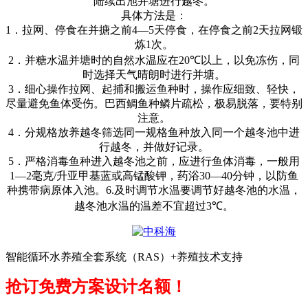
陆续出池并塘进行越冬。
具体方法是：
1
．拉网、停食在并搪之前
4―5
天停食，在停食之前
2
天拉网锻
炼
1
次。
2
．并糖水温并塘时的自然水温应在
20℃
以上，以免冻伤，同
时选择天气晴朗时进行并塘。
3
．细心操作拉网、起捕和搬运鱼种时，操作应细致、轻快，
尽量避免鱼体受伤。巴西鲷鱼种鳞片疏松，极易脱落，要特别
注意。
4
．分规格放养越冬筛选同一规格鱼种放入同一个越冬池中进
行越冬，并做好记录。
5
．严格消毒鱼种进入越冬池之前，应进行鱼体消毒，一般用
1―2
毫克
/
升亚甲基蓝或高锰酸钾，药浴
30―40
分钟，以防鱼
种携带病原体入池。
6.
及时调节水温要调节好越冬池的水温，
越冬池水温的温差不宜超过
3℃
。
智能循环水养殖全套系统（RAS）+养殖技术支持
抢订免费方案设计名额！