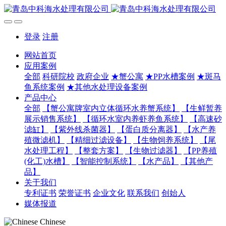
登录
注册
网站首页
应用案例
全部
科研院校
政府企业
★蟹公寓
★PP水槽案例
★斑马
鱼系统案例
★其他水处理设备案例
产品中心
全部
【蟹公寓牌室内立体循环水养蟹系统】
【生鲜暂养
展示销售系统】
【循环水室内养虾养鱼系统】
【高速砂
滤缸】
【紫外线杀菌器】
【蛋白质分离器】
【水产养
殖微滤机】
【精细过滤设备】
【生物饲养系统】
【尾
水处理工程】
【整套方案】
【生物过滤器】
【PP养殖
(化工)水槽】
【智能控制系统】
【水产品】
【其他产
品】
关于我们
专利证书
荣誉证书
企业文化
联系我们
创始人
媒体报道
Chinese