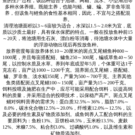
鱼的生产过程，该品种适合于池塘、网箱、流水、小型湖泊等
多种水体养殖。既能主养，也能与鲢、鳙、鳊、罗非鱼等混
养，但该鱼与鲤鱼的食性基本相同，因此，不宜与之搭配混
养。
清理池塘面积以
3
～
6
亩较为适合，水深以
1.5
～
2.0
米为宜，底
质以沙质土最好，具有保水保肥的特点。一般在投放鱼种前
15
～
20
天，将池塘用生石灰、漂白粉等消毒，待池塘水体中大量
的浮游动物出现后再投放鱼种。
放养密度每亩放养体长
10
～
20
厘米的斑点叉尾鲴鱼种
800
～
1000
尾，并且每亩搭配鲢、鳙鱼
250
～
300
尾，鳊或草鱼
40
～
50
尾，以控制水质及水草。养到年底或翌年
5
月，个体重可达
1
千
克左右，亩产达
1000
～
1200
千克。混养斑点叉尾鲴，搭配鲢、
鳙、罗非鱼、淡水鲳
350
尾，产量为
500
～
700
千克。主养其他
鱼类搭配斑点叉尾鲴
100
～
150
尾，亩产量为
15
～
200
千克。
饵料投喂及施肥在生产中，应尽可能采用配合饵料，以提高饲
料的质量，并采用适合的投喂技术，以保稳产高产。斑点叉尾
鲴对饲料营养的需求为：蛋白质
32.5%
～
36%
，脂肪
7.0%
～
8.0%
，碳水化合物
12.5%
～
20.0%
，纤维素
12.0%
～
12.5%
，以
及必要的维生素及矿物质添加剂。成鱼饲养人工配合饲料的主
要原料为：鱼粉
13%
、豆饼粉
48.5%
，玉米粉
13.5%
、麦麸
12%
、米糠
7.5%
、粘合剂
3.0%
、过磷酸钙
1.0%
，以及维生素和
矿物质添加剂。