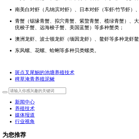
南美白对虾（凡纳滨对虾）、日本对虾（车虾/竹节虾）
青蟹（锯缘青蟹、拟穴青蟹、紫螯青蟹、榄绿青蟹）、大
疣梭子蟹、远海梭子蟹、美国蓝蟹）等多种蟹类；
澳洲龙虾、波士顿龙虾（缅因龙虾）、鳌虾等多种龙虾鳌
东风螺、花螺、蛤蜊等多种贝类螺类。
斑点叉尾鮰的池塘养殖技术
稗草淹青养殖泥鳅
新闻中心
养殖技术
媒体报道
行业视角
为您推荐