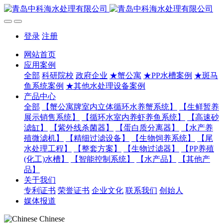
登录
注册
网站首页
应用案例
全部
科研院校
政府企业
★蟹公寓
★PP水槽案例
★斑马
鱼系统案例
★其他水处理设备案例
产品中心
全部
【蟹公寓牌室内立体循环水养蟹系统】
【生鲜暂养
展示销售系统】
【循环水室内养虾养鱼系统】
【高速砂
滤缸】
【紫外线杀菌器】
【蛋白质分离器】
【水产养
殖微滤机】
【精细过滤设备】
【生物饲养系统】
【尾
水处理工程】
【整套方案】
【生物过滤器】
【PP养殖
(化工)水槽】
【智能控制系统】
【水产品】
【其他产
品】
关于我们
专利证书
荣誉证书
企业文化
联系我们
创始人
媒体报道
Chinese