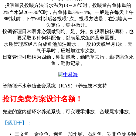
投喂量及投喂方法当水温为
13
～
20℃
时，投喂量占鱼体重的
2%
当水温
20
～
36℃
时，占鱼体重
3%
～
4%
。一般是在每天上午
8
时以前，下午
6
时以后各投喂
1
次。投喂方法是，在池塘某一
边定位，集中撒开。
投饲管理日常喂养必须做到均、足、好。如投喂粉状饲料，也
要采取多种饲料配合，以满足成鱼的营养需要。
水质管理应经常向成鱼池加注新水，一般
10
天或半月
1
次，天
气干旱时，应增加注水次数。
日常管理可归纳为四勤，即勤巡塘，勤除草去污，勤捞病鱼死
鱼，勤做记录。
智能循环水养殖全套系统（RAS）+养殖技术支持
抢订免费方案设计名额！
先进的室内循环水养殖系统，可实现零排放、合规尾水排放。
【适用于】：
三文鱼、金枪鱼、鳜鱼、加州鲈、石斑鱼、罗非鱼等多种