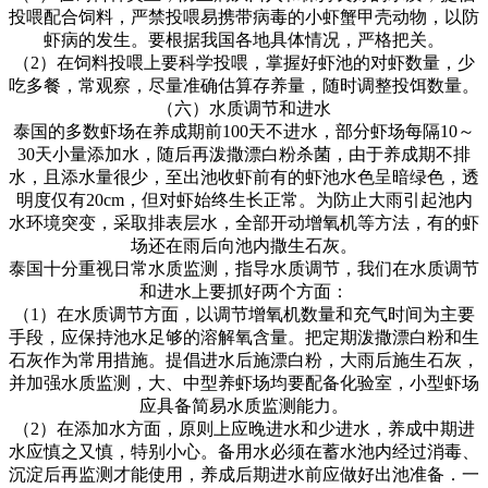
投喂配合饲料，严禁投喂易携带病毒的小虾蟹甲壳动物，以防
虾病的发生。要根据我国各地具体情况，严格把关。
（
2
）在饲料投喂上要科学投喂，掌握好虾池的对虾数量，少
吃多餐，常观察，尽量准确估算存养量，随时调整投饵数量。
（六）水质调节和进水
泰国的多数虾场在养成期前
100
天不进水，部分虾场每隔
10
～
30
天小量添加水，随后再泼撒漂白粉杀菌，由于养成期不排
水，且添水量很少，至出池收虾前有的虾池水色呈暗绿色，透
明度仅有
20cm
，但对虾始终生长正常。为防止大雨引起池内
水环境突变，采取排表层水，全部开动增氧机等方法，有的虾
场还在雨后向池内撒生石灰。
泰国十分重视日常水质监测，指导水质调节，我们在水质调节
和进水上要抓好两个方面：
（
1
）在水质调节方面，以调节增氧机数量和充气时间为主要
手段，应保持池水足够的溶解氧含量。把定期泼撒漂白粉和生
石灰作为常用措施。提倡进水后施漂白粉，大雨后施生石灰，
并加强水质监测，大、中型养虾场均要配备化验室，小型虾场
应具备简易水质监测能力。
（
2
）在添加水方面，原则上应晚进水和少进水，养成中期进
水应慎之又慎，特别小心。备用水必须在蓄水池内经过消毒、
沉淀后再监测才能使用，养成后期进水前应做好出池准备．一