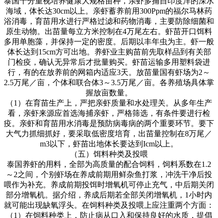
泰国十分重视培养健康大规格苗种，亲虾多捕自印度洋的深水
海域，体长达
30cm
以上。亲虾蓄养前用
300Ppm
的福尔马林药
浴消毒，育苗用水进行严格过滤和药物消毒，主要防除细菌和
原生动物。出苗量每立方米控制在
4
万尾左右。虾苗开口饵料
多用单胞藻，并保持一定的密度。后期以丰年虫为主。虾一般
体长达到
15cm
方可出地。养虾业主购苗前先取样品到有关部
门检疫，确认无异常后才批量购买。虾苗运输多用塑料袋进
行，有的在放养前的网箱内适应
3
天。放苗量国有虾场为
2
～
2.5
万尾／亩，个体和联合体
3
～
3.5
万尾／亩。各养殖场具体掌
握放亩数量。
（
1
）在育苗生产上，严把亲虾质量和水处理关。从多年生产
看，亲虾来源应首选海捕亲虾，严格筛选，有条件要进行检
疫。亲虾和育苗用水消毒是预防病毒病的两个重要环节。要下
大气力抓细抓好，要采取低密度培育，出苗量控制在
8
万尾／
m3
以下，虾苗出地体长要达到
Icm
以上。
（五）饵料种类及投喂
泰国养虾的用料，全部为高质量的配合饲料，饲料系数在
1.2
～
2
之间，个别虾场在养成前期用鲜杂鱼打浆，冲洗干净后投
喂作为补充。养成前期投饵时增氧机可停止充气，中后期关闭
部分增氧机。据介绍，养成后期若全部关闭增氧机，
1
小时内
就可能出现缺氧浮头。在饲料种类及投喂上应注重两个方面：
（
1
）在饲料种类上，防止病从口入和保持良好的水质，提倡