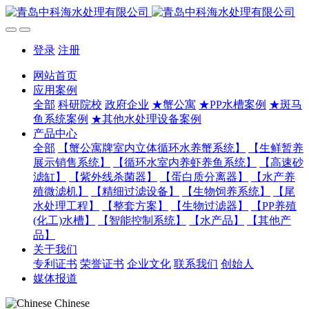
登录
注册
网站首页
应用案例
全部
科研院校
政府企业
★蟹公寓
★PP水槽案例
★斑马
鱼系统案例
★其他水处理设备案例
产品中心
全部
【蟹公寓牌室内立体循环水养蟹系统】
【生鲜暂养
展示销售系统】
【循环水室内养虾养鱼系统】
【高速砂
滤缸】
【紫外线杀菌器】
【蛋白质分离器】
【水产养
殖微滤机】
【精细过滤设备】
【生物饲养系统】
【尾
水处理工程】
【整套方案】
【生物过滤器】
【PP养殖
(化工)水槽】
【智能控制系统】
【水产品】
【其他产
品】
关于我们
专利证书
荣誉证书
企业文化
联系我们
创始人
媒体报道
Chinese