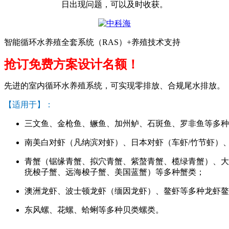
日出现问题，可以及时收获。
智能循环水养殖全套系统（RAS）+养殖技术支持
抢订免费方案设计名额！
先进的室内循环水养殖系统，可实现零排放、合规尾水排放。
【适用于】：
三文鱼、金枪鱼、鳜鱼、加州鲈、石斑鱼、罗非鱼等多种
南美白对虾（凡纳滨对虾）、日本对虾（车虾/竹节虾）
青蟹（锯缘青蟹、拟穴青蟹、紫螯青蟹、榄绿青蟹）、大
疣梭子蟹、远海梭子蟹、美国蓝蟹）等多种蟹类；
澳洲龙虾、波士顿龙虾（缅因龙虾）、鳌虾等多种龙虾鳌
东风螺、花螺、蛤蜊等多种贝类螺类。