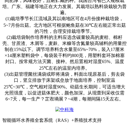
肉肥厚，风味较好，且耐贮藏的种。我国台湾省已大规模栽
培。广东、福建等地正在大力发展。其栽培以熟料袋栽较为普
遍。
(1)
栽培季节长江流域及其以南地区可在
4
月份接种栽培袋，
5~7
月份出菇。北方地区可根据鲍鱼菇在
30℃
左右能正常出菇
的习性，合理安排栽培季节。
(2)
栽培袋制作培养料的主料应选含碳量较高的麦秸、棉籽
壳、甘蔗渣、木屑等，麦麸、米糠等含氮量较高辅料的用量控
制在
15%
以下。调节培养料含水量至
65%~70%
，装入
17
厘米
×14
厘米塑料袋中，每袋装干料约
800
克，用塑料套环加棉塞
封口。按常规方法灭菌、接种。然后置相对湿度
65%
、温度
25℃
左右的温室内培养。
(3)
出菇管理菌丝满袋或即将满袋，料面出现原基后，剪去袋
口，竖立排放于床架或垒放于地面培养，控制室温
25℃~30℃
，空气相对湿度
90%
。幼菇生长期间，可适当增大
光照强度，以促进菇体肥大，颜色加深。从现蕾到采收仅需
6~7
天，每一生产？芷诳墒展？
~4
潮，每潮间隔
15
天左右。
智能循环水养殖全套系统（RAS）+养殖技术支持