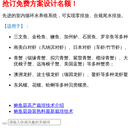
抢订免费方案设计名额！
先进的室内循环水养殖系统，可实现零排放、合规尾水排放。
【适用于】：
三文鱼、金枪鱼、鳜鱼、加州鲈、石斑鱼、罗非鱼等多种
南美白对虾（凡纳滨对虾）、日本对虾（车虾/竹节虾）
青蟹（锯缘青蟹、拟穴青蟹、紫螯青蟹、榄绿青蟹）、大
疣梭子蟹、远海梭子蟹、美国蓝蟹）等多种蟹类；
澳洲龙虾、波士顿龙虾（缅因龙虾）、鳌虾等多种龙虾鳌
东风螺、花螺、蛤蜊等多种贝类螺类。
鲍鱼菇高产栽培技术介绍
鲍鱼菇袋装熟料最新栽培技术