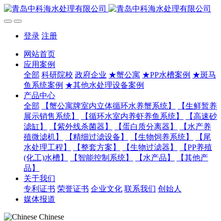
登录
注册
网站首页
应用案例
全部
科研院校
政府企业
★蟹公寓
★PP水槽案例
★斑马
鱼系统案例
★其他水处理设备案例
产品中心
全部
【蟹公寓牌室内立体循环水养蟹系统】
【生鲜暂养
展示销售系统】
【循环水室内养虾养鱼系统】
【高速砂
滤缸】
【紫外线杀菌器】
【蛋白质分离器】
【水产养
殖微滤机】
【精细过滤设备】
【生物饲养系统】
【尾
水处理工程】
【整套方案】
【生物过滤器】
【PP养殖
(化工)水槽】
【智能控制系统】
【水产品】
【其他产
品】
关于我们
专利证书
荣誉证书
企业文化
联系我们
创始人
媒体报道
Chinese