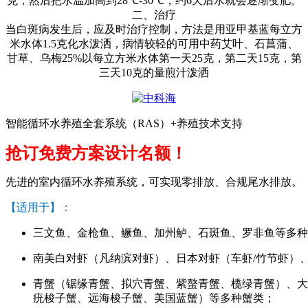
克，然后把水温加高到
28℃-30℃
，约
6
天后水就会逐渐变肥。
二、治疗
当白斑病发生后，应及时治疗控制，方法是用亚甲基蓝每立方
米水体
1.5
克化水泼洒，病情较轻的可用中药艾叶、石菖蒲、
甘草、乌梅
25%
以每立方米水体第一天
25
克，第二天
15
克，第
三天
10
克的量煎汁泼洒
智能循环水养殖全套系统（RAS）+养殖技术支持
抢订免费方案设计名额！
先进的室内循环水养殖系统，可实现零排放、合规尾水排放。
【适用于】：
三文鱼、金枪鱼、鳜鱼、加州鲈、石斑鱼、罗非鱼等多种
南美白对虾（凡纳滨对虾）、日本对虾（车虾/竹节虾）
青蟹（锯缘青蟹、拟穴青蟹、紫螯青蟹、榄绿青蟹）、大
疣梭子蟹、远海梭子蟹、美国蓝蟹）等多种蟹类；