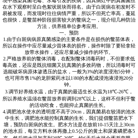
境中感染真菌毛霉、水霉引发的疾病，因其病灶中的真菌菌丝
在水下观察时呈白色絮状斑块而得名。由于白斑病在初发时不
易被发现，而发现时往往病情严重，所以不但死亡率高，蔓延
也很快，是鳖苗种阶段损害较大的鳖病之一，现介绍几种防治
方法，供养殖单位参考应用。
一、预防
1.
由于白斑病病原真菌感染的主要条件是在损伤的鳖苗体表，
所以在操作中应尽量减少苗体表的损作，操作时除了要轻拿轻
放带水操作，还应尽量减少操作的环节。
2.
严格放养前的鳖体消毒，在配制鳖体消毒药时，不但要求低
毒高效，还应是既抗细菌又抗真菌的多效药物，所以消毒时可
选能破坏病原体渗透压的盐水，一般为
3%
的浓度浸泡
5
分钟，
也可用市售
1%
的龙胆紫药水以
1∶80
的水配成浸泡液浸泡
20
分
钟。
3.
调节好养殖水温，由于真菌的最适生长水温为
18℃-26℃
，
所以养殖水温须在鳖苗放养前调到
28℃
以上，这样不但利于鳖
的活动吃食，也能抑止真菌的生长。
4.
调肥池水使水的透明度不高于
20cm
，因真菌易在较清的池水
中生长，调肥池水能控制真菌的生长，我们提倡鳖苗肥水下
塘，预防白斑病的发生。肥水方法是在放前
10-15
天注上
30cm
的池水后，每立方料水体再撒上
0.5
公斤的黄土和尿素磷肥各
5