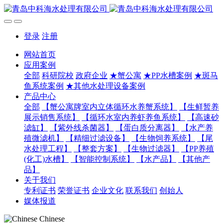
登录
注册
网站首页
应用案例
全部
科研院校
政府企业
★蟹公寓
★PP水槽案例
★斑马
鱼系统案例
★其他水处理设备案例
产品中心
全部
【蟹公寓牌室内立体循环水养蟹系统】
【生鲜暂养
展示销售系统】
【循环水室内养虾养鱼系统】
【高速砂
滤缸】
【紫外线杀菌器】
【蛋白质分离器】
【水产养
殖微滤机】
【精细过滤设备】
【生物饲养系统】
【尾
水处理工程】
【整套方案】
【生物过滤器】
【PP养殖
(化工)水槽】
【智能控制系统】
【水产品】
【其他产
品】
关于我们
专利证书
荣誉证书
企业文化
联系我们
创始人
媒体报道
Chinese