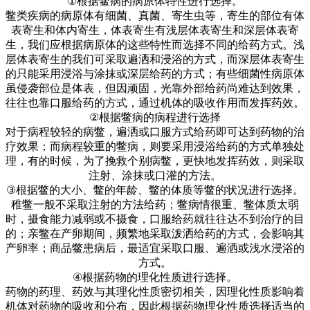
①
根据鳖病的病原体特性进行选择。
鳖类疾病的病原体有细菌、真菌、寄生虫等，寄生的部位有体
表寄生和体内寄生，体表寄生有浅层体表寄生和深层体表寄
生，我们应根据病原体的这些特性而选择不同的给药方式。浅
层体表寄生的我们可采取遍洒和浸浴的方式，而深层体表寄生
的只能采用浸浴与涂抹或深层给药的方式；有些细菌性病原体
虽侵袭部位是体表，但因顽固，光靠外部给药尚难达到效果，
往往也靠口服给药的方式，通过机体的吸收作用而发挥药效。
②
根据鳖病的病程进行选择
对于病程较轻的病鳖，遍洒或口服方式给药即可达到药物的治
疗效果；而病程较重的鳖病，则要采用浸浴给药的方式单独处
理，有的时候，为了挽救个别病鳖，更快地发挥药效，则采取
注射、涂抹或口灌的方法。
③
根据鳖的大小、鳖的年龄、鳖的体质等鳖的状况进行选择。
稚鳖一般不采取注射的方法给药；鳖病情很重、鳖体质太弱
时，摄食能力减弱或不摄食，口服给药就往往达不到治疗的目
的；亲鳖在产卵期间，频繁地采取泼洒给药的方式，会影响其
产卵率；商品鳖患病后，最适宜采取口服、遍洒或浅水浸浴的
方式。
④
根据药物的理化性质进行选择。
药物的药理、药效与其理化性质密切相关，因理化性质影响着
机体对药物的吸收和分布，因此根据药物理化性质选择适当的