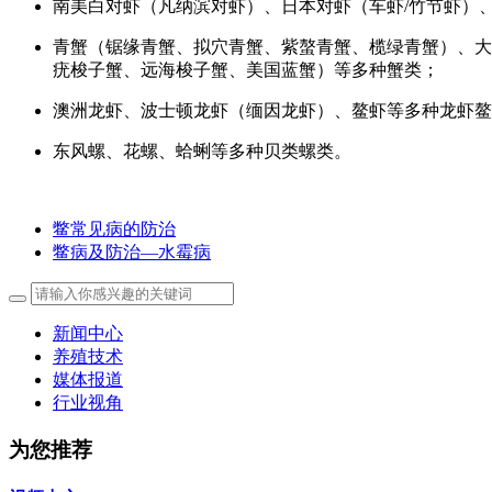
南美白对虾（凡纳滨对虾）、日本对虾（车虾/竹节虾）
青蟹（锯缘青蟹、拟穴青蟹、紫螯青蟹、榄绿青蟹）、大
疣梭子蟹、远海梭子蟹、美国蓝蟹）等多种蟹类；
澳洲龙虾、波士顿龙虾（缅因龙虾）、鳌虾等多种龙虾鳌
东风螺、花螺、蛤蜊等多种贝类螺类。
鳖常见病的防治
鳖病及防治―水霉病
新闻中心
养殖技术
媒体报道
行业视角
为您推荐