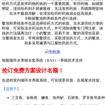
给药方式是发挥药物药效的一个重要因素。有些药物，如磺胺
嘧啶，浸浴给药则不易被吸收，无法发挥药效；而磺胺嘧啶钠
在水中极易溶解，在浸浴给药时药效就会提高很多。
⑤
根据鳖池和养殖条件进行选择。
鳖池和养殖条件也是选择给药方式的依据。当水源供给方便的
时候，可采取浅水药浴的方式，并可清除病鳖专门用注射、涂
抹的方法隔离治疗；小的鳖池，容易干池，鳖的清理也容易，
当鳖病发生后，常将病鳖捞出，采取浸浴的方式；大的鳖池，
则多采用遍洒与口服给药的方式。
智能循环水养殖全套系统（RAS）+养殖技术支持
抢订免费方案设计名额！
先进的室内循环水养殖系统，可实现零排放、合规尾水排放。
【适用于】：
三文鱼、金枪鱼、鳜鱼、加州鲈、石斑鱼、罗非鱼等多种