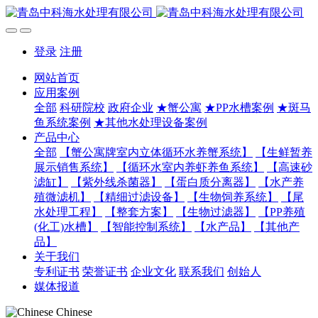
登录
注册
网站首页
应用案例
全部
科研院校
政府企业
★蟹公寓
★PP水槽案例
★斑马
鱼系统案例
★其他水处理设备案例
产品中心
全部
【蟹公寓牌室内立体循环水养蟹系统】
【生鲜暂养
展示销售系统】
【循环水室内养虾养鱼系统】
【高速砂
滤缸】
【紫外线杀菌器】
【蛋白质分离器】
【水产养
殖微滤机】
【精细过滤设备】
【生物饲养系统】
【尾
水处理工程】
【整套方案】
【生物过滤器】
【PP养殖
(化工)水槽】
【智能控制系统】
【水产品】
【其他产
品】
关于我们
专利证书
荣誉证书
企业文化
联系我们
创始人
媒体报道
Chinese