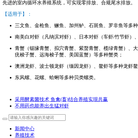
先进的室内循环水养殖系统，可实现零排放、合规尾水排放。
【适用于】：
三文鱼、金枪鱼、鳜鱼、加州鲈、石斑鱼、罗非鱼等多种
南美白对虾（凡纳滨对虾）、日本对虾（车虾/竹节虾）
青蟹（锯缘青蟹、拟穴青蟹、紫螯青蟹、榄绿青蟹）、大
疣梭子蟹、远海梭子蟹、美国蓝蟹）等多种蟹类；
澳洲龙虾、波士顿龙虾（缅因龙虾）、鳌虾等多种龙虾鳌
东风螺、花螺、蛤蜊等多种贝类螺类。
采用酵素菌技术 鱼禽(畜)结合养殖实现共赢
不用药也能养出生猛对虾
新闻中心
养殖技术