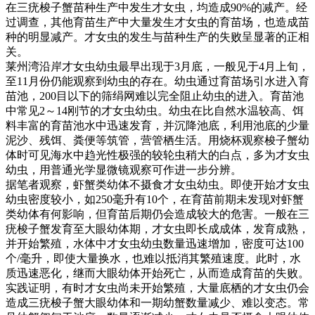
在三疣梭子蟹苗种生产中发生才女虫，均造成
90%
的减产。经
过调查，其他育苗生产中大量发生才女虫的育苗场，也造成苗
种的明显减产。才女虫的发生与苗种生产的失败呈显著的正相
关。
莱州湾沿岸才女虫幼虫最早出现于
3
月底，一般见于
4
月上旬，
至
11
月份仍能观察到幼虫的存在。幼虫通过育苗场引水进入育
苗池，
200
目以下的筛绢网难以完全阻止幼虫的进入。育苗池
中常见
2
～
14
刚节的才女虫幼虫。幼虫在比自然水温较高、饵
料丰富的育苗池水中迅速发育，并沉降池底，利用池底的少量
泥沙、残饵、粪便等筑管，营管栖生活。用烧杯观察梭子蟹幼
体时可见海水中趋光性极强的较轮虫稍大的白点，多为才女虫
幼虫，用普通光学显微镜观察可作进一步分辨。
据笔者观察，虾蟹类幼体不摄食才女虫幼虫。即使开始才女虫
幼虫密度较小，如
250
毫升有
10
个，在育苗前期未发现对虾蟹
类幼体有何影响，但育苗后期仍会造成较大的危害。一般在三
疣梭子蟹发育至大眼幼体期，才女虫即长成成体，发育成熟，
并开始繁殖，水体中才女虫幼虫数量迅速增加，密度可达
100
个
/
毫升，即使大量换水，也难以抵消其繁殖速度。此时，水
质迅速恶化，继而大眼幼体开始死亡，从而造成育苗的失败。
实践证明，有时才女虫尚未开始繁殖，大量底栖的才女虫仍会
造成三疣梭子蟹大眼幼体和一期幼蟹数量减少、难以变态。常