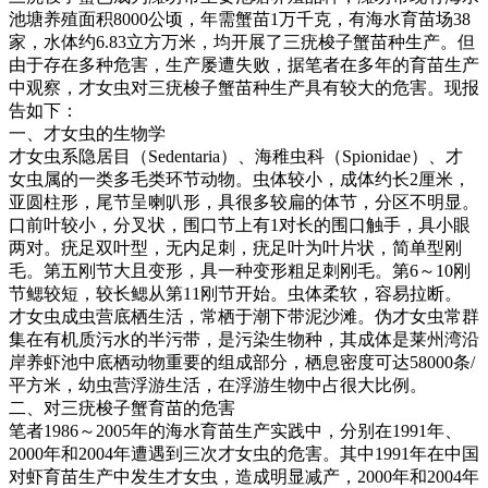
池塘养殖面积
8000
公顷，年需蟹苗
1
万千克，有海水育苗场
38
家，水体约
6.83
立方万米，均开展了三疣梭子蟹苗种生产。但
由于存在多种危害，生产屡遭失败，据笔者在多年的育苗生产
中观察，才女虫对三疣梭子蟹苗种生产具有较大的危害。现报
告如下：
一、才女虫的生物学
才女虫系隐居目（
Sedentaria
）、海稚虫科（
Spionidae
）、才
女虫属的一类多毛类环节动物。虫体较小，成体约长
2
厘米，
亚圆柱形，尾节呈喇叭形，具很多较扁的体节，分区不明显。
口前叶较小，分叉状，围口节上有
1
对长的围口触手，具小眼
两对。疣足双叶型，无内足刺，疣足叶为叶片状，简单型刚
毛。第五刚节大且变形，具一种变形粗足刺刚毛。第
6
～
10
刚
节鳃较短，较长鳃从第
11
刚节开始。虫体柔软，容易拉断。
才女虫成虫营底栖生活，常栖于潮下带泥沙滩。伪才女虫常群
集在有机质污水的半污带，是污染生物种，其成体是莱州湾沿
岸养虾池中底栖动物重要的组成部分，栖息密度可达
58000
条
/
平方米，幼虫营浮游生活，在浮游生物中占很大比例。
二、对三疣梭子蟹育苗的危害
笔者
1986
～
2005
年的海水育苗生产实践中，分别在
1991
年、
2000
年和
2004
年遭遇到三次才女虫的危害。其中
1991
年在中国
对虾育苗生产中发生才女虫，造成明显减产，
2000
年和
2004
年