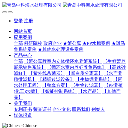
登录
注册
网站首页
应用案例
全部
科研院校
政府企业
★蟹公寓
★PP水槽案例
★斑马
鱼系统案例
★其他水处理设备案例
产品中心
全部
【蟹公寓牌室内立体循环水养蟹系统】
【生鲜暂养
展示销售系统】
【循环水室内养虾养鱼系统】
【高速砂
滤缸】
【紫外线杀菌器】
【蛋白质分离器】
【水产养
殖微滤机】
【精细过滤设备】
【生物饲养系统】
【尾
水处理工程】
【整套方案】
【生物过滤器】
【PP养殖
(化工)水槽】
【智能控制系统】
【水产品】
【其他产
品】
关于我们
专利证书
荣誉证书
企业文化
联系我们
创始人
媒体报道
Chinese