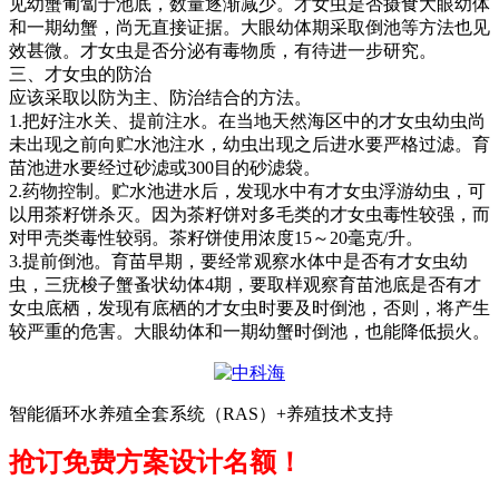
见幼蟹匍匐于池底，数量逐渐减少。才女虫是否摄食大眼幼体
和一期幼蟹，尚无直接证据。大眼幼体期采取倒池等方法也见
效甚微。才女虫是否分泌有毒物质，有待进一步研究。
三、才女虫的防治
应该采取以防为主、防治结合的方法。
1.
把好注水关、提前注水。在当地天然海区中的才女虫幼虫尚
未出现之前向贮水池注水，幼虫出现之后进水要严格过滤。育
苗池进水要经过砂滤或
300
目的砂滤袋。
2.
药物控制。贮水池进水后，发现水中有才女虫浮游幼虫，可
以用茶籽饼杀灭。因为茶籽饼对多毛类的才女虫毒性较强，而
对甲壳类毒性较弱。茶籽饼使用浓度
15
～
20
毫克
/
升。
3.
提前倒池。育苗早期，要经常观察水体中是否有才女虫幼
虫，三疣梭子蟹蚤状幼体
4
期，要取样观察育苗池底是否有才
女虫底栖，发现有底栖的才女虫时要及时倒池，否则，将产生
较严重的危害。大眼幼体和一期幼蟹时倒池，也能降低损火。
智能循环水养殖全套系统（RAS）+养殖技术支持
抢订免费方案设计名额！