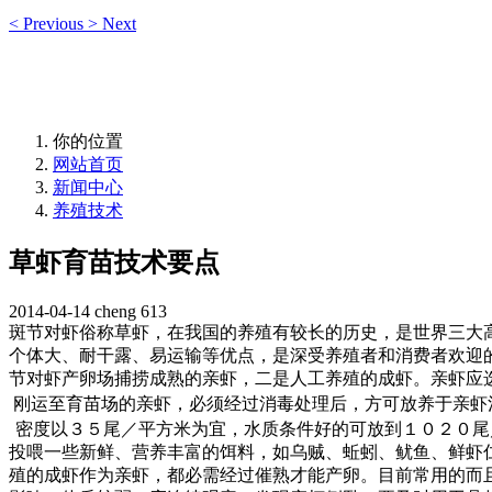
<
Previous
>
Next
你的位置
网站首页
新闻中心
养殖技术
草虾育苗技术要点
2014-04-14
cheng
613
斑节对虾俗称草虾，在我国的养殖有较长的历史，是世界三大
个体大、耐干露、易运输等优点，是深受养殖者和消费者欢迎
节对虾产卵场捕捞成熟的亲虾，二是人工养殖的成虾。亲虾应
刚运至育苗场的亲虾，必须经过消毒处理后，方可放养于亲虾
密度以３５尾／平方米为宜，水质条件好的可放到１０２０尾
投喂一些新鲜、营养丰富的饵料，如乌贼、蚯蚓、鱿鱼、鲜虾
殖的成虾作为亲虾，都必需经过催熟才能产卵。目前常用的而