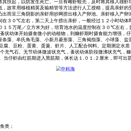
将其扶起，以防发生死亡。一旦有雌虾蜕壳，及时将其移入雄虾
低，故常用移植精荚及输精管等方法进行人工授精，提高亲虾的
凸出而呈三角阴影的亲虾用抄网捞出移入产卵池。亲虾移入产卵
制在３０
℃
左右，第二天上午捞出亲虾，一般经过１２小时幼体
０１５万尾／立方米为好，培育池水的温度控制在３０
℃
左右，
蚤状幼体开始摄食微小的动植物，到糠虾期时摄食能力增强，仔
骨条藻、牟氏角毛藻、小新月菱形藻、三角褐指藻、小球藻、盐
、豆腐、豆粉、蛋黄、蛋羹、虾片、人工配合饲料。定期测定水质
个充气石。无节幼体微波状充气，蚤状幼体阶段微沸状充气，糠
。当仔虾由红筋期进入黑筋期，体长达１
.
０１
.
２厘米，即可出
鱼类；