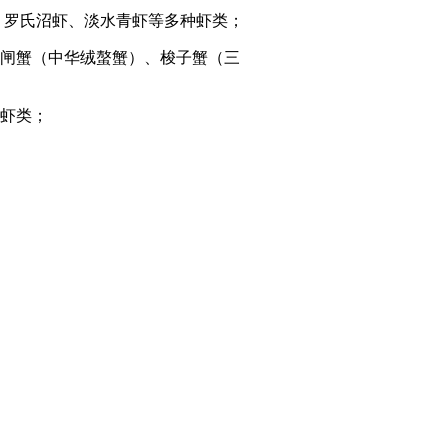
、罗氏沼虾、淡水青虾等多种虾类；
闸蟹（中华绒螯蟹）、梭子蟹（三
虾类；