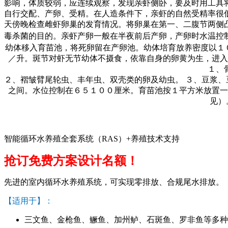
影响，体质较弱，应连续观察，发现亲虾侧卧，要及时用工具
自行交配、产卵、受精。在人造条件下，亲虾的自然受精率很
天傍晚检查雌虾卵巢的发育情况。将卵巢在第一、二腹节两侧
毒杀菌的目的。亲虾产卵一般在半夜前后产卵，产卵时水温控
幼体移入育苗池，将死卵留在产卵池。幼体培育放养密度以１
／升。斑节对虾无节幼体不摄食，依靠自身的卵黄为生，进入
１、
２、褶皱臂尾轮虫、丰年虫、双壳类的卵及幼虫。 ３、豆浆
之间。水位控制在６５１００厘米。育苗池按１平方米放置一
见）
智能循环水养殖全套系统（RAS）+养殖技术支持
抢订免费方案设计名额！
先进的室内循环水养殖系统，可实现零排放、合规尾水排放。
【适用于】：
三文鱼、金枪鱼、鳜鱼、加州鲈、石斑鱼、罗非鱼等多种