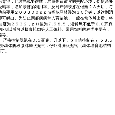
培育池，此时光线要微弱，尽量创造适宜的交配环境，促使亲虾
受精率，增加亲虾的利用率。及时产卵亲虾在催熟２３天后，每
池前要用２００３００ｐｐｍ福尔马林浸泡３０分钟，以达到消
即可孵出。为防止亲虾疾病带入育苗池，一般在幼体孵出后，将
盐度为２５３２，ｐＨ值为７
.
５８
.
５，溶解氧不低于６
.
０毫克
虾期以后可以摄食蛤肉等人工饵料。常用饵料的种类主要有：
藻等。
，严格控制氨氮在０
.
５毫克／升以下，ｐＨ值控制在７
.
５８
.
５
虾幼体阶段微沸腾状充气，仔虾沸腾状充气（幼体培育池结构
苗了。