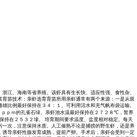
、浙江、海南等省养殖。该虾具有生长快、适应性强、食性杂、
其育苗技术：亲虾选育育苗所用亲虾通常有两个来源：一是从斑
雌雄比例最好保持在３４：１。可利用活水和充气帆布袋运输。
０ｐｐｍ的孔雀石绿。亲虾池水温最好保持在２７２８
℃
，暂养
保持在２５３２墋。 培育期间要求温度、盐度相对稳定。每天
污一次，注意保持水质。人工催熟不论是捕捞的野生虾，还是养
，诱导亲虾性腺发育成熟，提前产卵。手术后，亲虾会受到一定