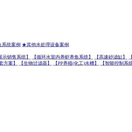
鱼系统案例
★其他水处理设备案例
展示销售系统】
【循环水室内养虾养鱼系统】
【高速砂滤缸】
套方案】
【生物过滤器】
【PP养殖(化工)水槽】
【智能控制系