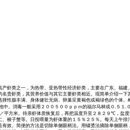
高产虾类之一，为热带、亚热带性经济虾类，主要在广东、福建
的名贵虾类，其营养价值与其它主要虾类相近。现简单介绍一下
选择性腺丰满、身体健壮无病、卵巢呈黄褐色或褐绿色的个体。
池中。消毒一般采用２００５００ｐｐｍ的福尔马林或０
.
５１
.
／平方米。待亲虾体质恢复后，再把温度升至２８２９
℃
，盐度
仁、梭子蟹等。日投喂量为虾体重的１５％２５％。每天上午排
且有效、简便的方法是切除单侧眼柄法。用镊烫法摘除单侧眼柄