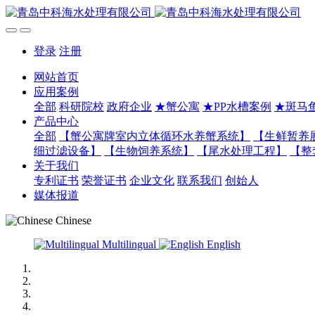
登录
注册
网站首页
应用案例
全部
科研院校
政府企业
★蟹公寓
★PP水槽案例
★斑马
产品中心
全部
【蟹公寓牌室内立体循环水养蟹系统】
【生鲜暂养
细过滤设备】
【生物饲养系统】
【尾水处理工程】
【整
关于我们
专利证书
荣誉证书
企业文化
联系我们
创始人
媒体报道
Chinese
Multilingual
English