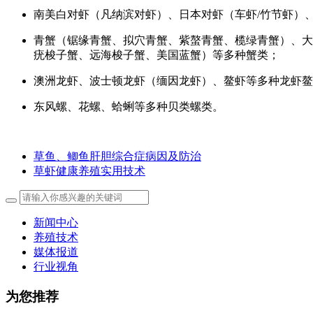
南美白对虾（凡纳滨对虾）、日本对虾（车虾/竹节虾）
青蟹（锯缘青蟹、拟穴青蟹、紫螯青蟹、榄绿青蟹）、大
疣梭子蟹、远海梭子蟹、美国蓝蟹）等多种蟹类；
澳洲龙虾、波士顿龙虾（缅因龙虾）、鳌虾等多种龙虾鳌
东风螺、花螺、蛤蜊等多种贝类螺类。
草鱼、鲫鱼肝胆综合症病因及防治
草虾健康养殖实用技术
新闻中心
养殖技术
媒体报道
行业视角
为您推荐