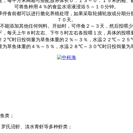
尾，每平方米网箱可搭配放养体长０．１３～０．１５米的鲢、
可将鱼种用４％的食盐水溶液浸浴５～１０分钟。
季停食前都可以进行脆化养殖处理，如果采取轮捕轮放或分期分
７０天。
不能添加其他任何饲料。开始时，可停食２～３天，然后投喂少
下，每天上午８时左右、下午５时左右各投喂１次，具体的投喂
２２
℃
时日投饵量为草鱼体重的２％～３％，水温２２
℃
～２５
量为草鱼体重的４％～５％，水温２８
℃
～３０
℃
时日投饵量为
鱼类；
、罗氏沼虾、淡水青虾等多种虾类；