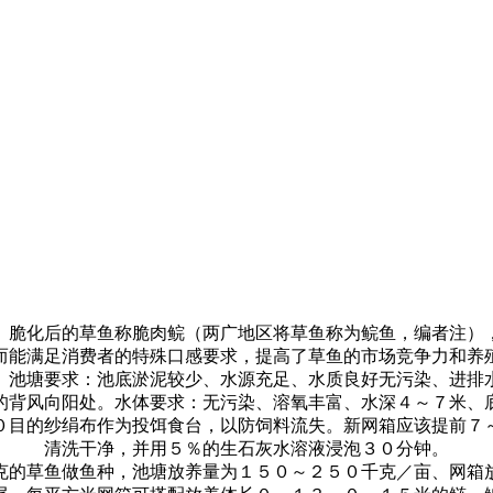
。脆化后的草鱼称脆肉鲩（两广地区将草鱼称为鲩鱼，编者注）
而能满足消费者的特殊口感要求，提高了草鱼的市场竞争力和养
。池塘要求：池底淤泥较少、水源充足、水质良好无污染、进排
的背风向阳处。水体要求：无污染、溶氧丰富、水深４～７米、
０目的纱绢布作为投饵食台，以防饲料流失。新网箱应该提前７
清洗干净，并用５％的生石灰水溶液浸泡３０分钟。
克的草鱼做鱼种，池塘放养量为１５０～２５０千克／亩、网箱