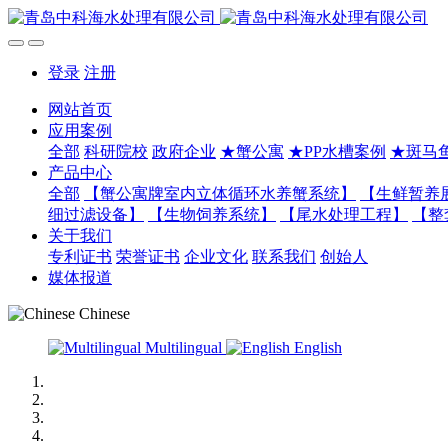
登录
注册
网站首页
应用案例
全部
科研院校
政府企业
★蟹公寓
★PP水槽案例
★斑马
产品中心
全部
【蟹公寓牌室内立体循环水养蟹系统】
【生鲜暂养
细过滤设备】
【生物饲养系统】
【尾水处理工程】
【整
关于我们
专利证书
荣誉证书
企业文化
联系我们
创始人
媒体报道
Chinese
Multilingual
English