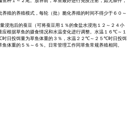
鳙鱼种１～２尾。放养前，草鱼最好进行免疫注射，如无条件，
批养殖的养殖模式，每轮（批）脆化养殖的时间不得少于６０～
量浸泡后的蚕豆（可将蚕豆用１％的食盐水浸泡１２～２４小
量应根据草鱼的摄食情况和水温变化进行调整。水温１６
℃
～１
℃
时日投饵量为草鱼体重的３％，水温２２
℃
～２５
℃
时日投饵
草鱼体重的５％～６％。日常管理工作同草鱼常规养殖相同。