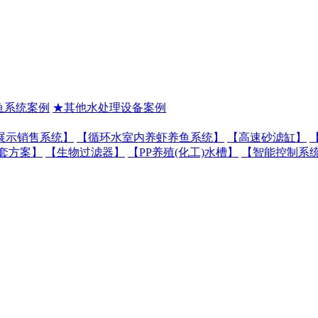
鱼系统案例
★其他水处理设备案例
展示销售系统】
【循环水室内养虾养鱼系统】
【高速砂滤缸】
套方案】
【生物过滤器】
【PP养殖(化工)水槽】
【智能控制系