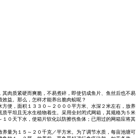
，其肉质紧硬而爽脆，不易煮碎，即使切成鱼片、鱼丝后也不易
殖效益。那么，怎样才能养出脆肉鲩呢？
水方便，面积１３３０～２０００平方米、水深２米左右，放养
底质平坦且无水生植物着生。采用全封闭式网箱，其规格为５米
～１０天下水，使箱片软化以防擦伤鱼体；已用过的网箱应将其
放养量为１５～２０千克／平方米。为了调节水质，每亩池塘可