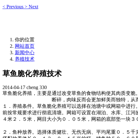
<
Previous
>
Next
你的位置
网站首页
新闻中心
养殖技术
草鱼脆化养殖技术
2014-04-17
cheng
330
草鱼脆化养殖，主要是通过改变草鱼的食物结构使其肉质变脆
断碎，肉味反而会更加鲜美而独特，从
１．养殖条件。草鱼脆化养殖可以选择在池塘中或网箱中进行
前按常规要求进行彻底清塘。网箱可设置在湖泊、水库、江河
４米２．５米，网目大小为０．０５米，网箱的底部垫一块３
２．鱼种放养。选择体质健壮、无伤无病、平均尾重０．５千