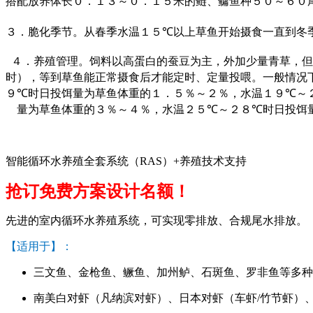
搭配放养体长０．１３～０．１５米的鲢、鳙鱼种５０～６０
３．脆化季节。从春季水温１５
℃
以上草鱼开始摄食一直到冬
４．养殖管理。饲料以高蛋白的蚕豆为主，外加少量青草，但
时），等到草鱼能正常摄食后才能定时、定量投喂。一般情况
９
℃
时日投饵量为草鱼体重的１．５％～２％，水温１９
℃
～
量为草鱼体重的３％～４％，水温２５
℃
～２８
℃
时日投饵
智能循环水养殖全套系统（RAS）+养殖技术支持
抢订免费方案设计名额！
先进的室内循环水养殖系统，可实现零排放、合规尾水排放。
【适用于】：
三文鱼、金枪鱼、鳜鱼、加州鲈、石斑鱼、罗非鱼等多种
南美白对虾（凡纳滨对虾）、日本对虾（车虾/竹节虾）