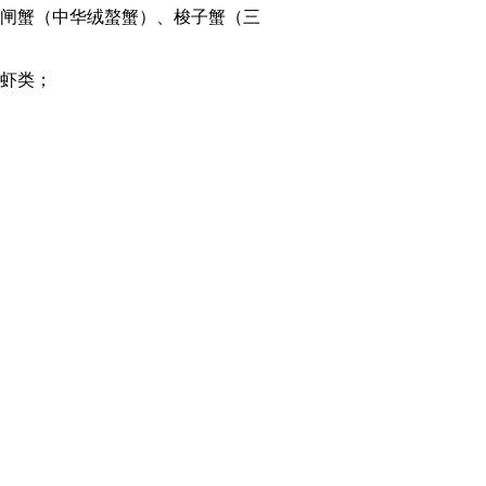
闸蟹（中华绒螯蟹）、梭子蟹（三
虾类；