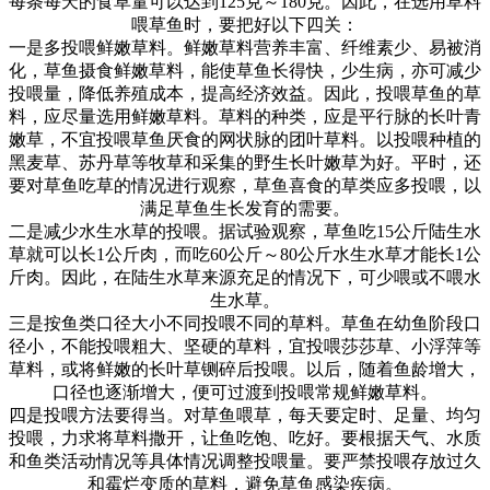
每条每天的食草量可以达到
125
克～
180
克。因此，在选用草料
喂草鱼时，要把好以下四关：
一是多投喂鲜嫩草料。鲜嫩草料营养丰富、纤维素少、易被消
化，草鱼摄食鲜嫩草料，能使草鱼长得快，少生病，亦可减少
投喂量，降低养殖成本，提高经济效益。因此，投喂草鱼的草
料，应尽量选用鲜嫩草料。草料的种类，应是平行脉的长叶青
嫩草，不宜投喂草鱼厌食的网状脉的团叶草料。以投喂种植的
黑麦草、苏丹草等牧草和采集的野生长叶嫩草为好。平时，还
要对草鱼吃草的情况进行观察，草鱼喜食的草类应多投喂，以
满足草鱼生长发育的需要。
二是减少水生水草的投喂。据试验观察，草鱼吃
15
公斤陆生水
草就可以长
1
公斤肉，而吃
60
公斤～
80
公斤水生水草才能长
1
公
斤肉。因此，在陆生水草来源充足的情况下，可少喂或不喂水
生水草。
三是按鱼类口径大小不同投喂不同的草料。草鱼在幼鱼阶段口
径小，不能投喂粗大、坚硬的草料，宜投喂莎莎草、小浮萍等
草料，或将鲜嫩的长叶草铡碎后投喂。以后，随着鱼龄增大，
口径也逐渐增大，便可过渡到投喂常规鲜嫩草料。
四是投喂方法要得当。对草鱼喂草，每天要定时、足量、均匀
投喂，力求将草料撒开，让鱼吃饱、吃好。要根据天气、水质
和鱼类活动情况等具体情况调整投喂量。要严禁投喂存放过久
和霉烂变质的草料，避免草鱼感染疾病。