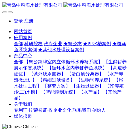
登录
注册
网站首页
应用案例
全部
科研院校
政府企业
★蟹公寓
★PP水槽案例
★斑马
鱼系统案例
★其他水处理设备案例
产品中心
全部
【蟹公寓牌室内立体循环水养蟹系统】
【生鲜暂养
展示销售系统】
【循环水室内养虾养鱼系统】
【高速砂
滤缸】
【紫外线杀菌器】
【蛋白质分离器】
【水产养
殖微滤机】
【精细过滤设备】
【生物饲养系统】
【尾
水处理工程】
【整套方案】
【生物过滤器】
【PP养殖
(化工)水槽】
【智能控制系统】
【水产品】
【其他产
品】
关于我们
专利证书
荣誉证书
企业文化
联系我们
创始人
媒体报道
Chinese