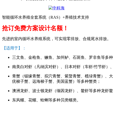
智能循环水养殖全套系统（RAS）+养殖技术支持
抢订免费方案设计名额！
先进的室内循环水养殖系统，可实现零排放、合规尾水排放。
【适用于】：
三文鱼、金枪鱼、鳜鱼、加州鲈、石斑鱼、罗非鱼等多种
南美白对虾（凡纳滨对虾）、日本对虾（车虾/竹节虾）
青蟹（锯缘青蟹、拟穴青蟹、紫螯青蟹、榄绿青蟹）、大
疣梭子蟹、远海梭子蟹、美国蓝蟹）等多种蟹类；
澳洲龙虾、波士顿龙虾（缅因龙虾）、鳌虾等多种龙虾鳌
东风螺、花螺、蛤蜊等多种贝类螺类。