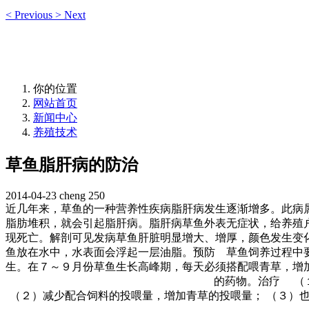
<
Previous
>
Next
你的位置
网站首页
新闻中心
养殖技术
草鱼脂肝病的防治
2014-04-23
cheng
250
近几年来，草鱼的一种营养性疾病脂肝病发生逐渐增多。此病
脂肪堆积，就会引起脂肝病。脂肝病草鱼外表无症状，给养殖
现死亡。解剖可见发病草鱼肝脏明显增大、增厚，颜色发生变
鱼放在水中，水表面会浮起一层油脂。预防 草鱼饲养过程中
生。在７～９月份草鱼生长高峰期，每天必须搭配喂青草，增
的药物。治疗 （
（２）减少配合饲料的投喂量，增加青草的投喂量； （３）