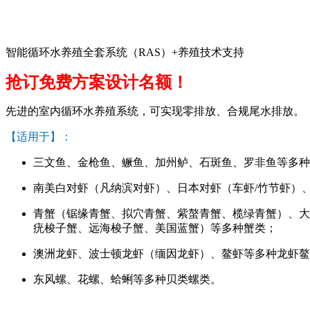
智能循环水养殖全套系统（RAS）+养殖技术支持
抢订免费方案设计名额！
先进的室内循环水养殖系统，可实现零排放、合规尾水排放。
【适用于】：
三文鱼、金枪鱼、鳜鱼、加州鲈、石斑鱼、罗非鱼等多种
南美白对虾（凡纳滨对虾）、日本对虾（车虾/竹节虾）
青蟹（锯缘青蟹、拟穴青蟹、紫螯青蟹、榄绿青蟹）、大
疣梭子蟹、远海梭子蟹、美国蓝蟹）等多种蟹类；
澳洲龙虾、波士顿龙虾（缅因龙虾）、鳌虾等多种龙虾鳌
东风螺、花螺、蛤蜊等多种贝类螺类。