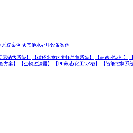
鱼系统案例
★其他水处理设备案例
展示销售系统】
【循环水室内养虾养鱼系统】
【高速砂滤缸】
套方案】
【生物过滤器】
【PP养殖(化工)水槽】
【智能控制系