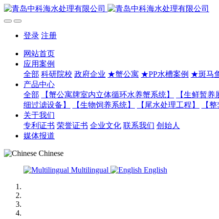
登录
注册
网站首页
应用案例
全部
科研院校
政府企业
★蟹公寓
★PP水槽案例
★斑马
产品中心
全部
【蟹公寓牌室内立体循环水养蟹系统】
【生鲜暂养
细过滤设备】
【生物饲养系统】
【尾水处理工程】
【整
关于我们
专利证书
荣誉证书
企业文化
联系我们
创始人
媒体报道
Chinese
Multilingual
English