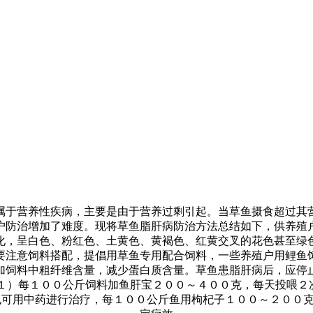
属于营养性疾病，主要是由于营养过剩引起。当草鱼摄食超过其
户防治增加了难度。现将草鱼脂肝病防治方法总结如下，供养殖
化，呈白色、粉红色、土黄色、黄褐色、红黄交叉的花色甚至绿
要注意饲料搭配，提倡用草鱼专用配合饲料，一些养殖户用鲤鱼
加饲料中粗纤维含量，减少蛋白质含量。草鱼患脂肝病后，应停
１）每１００公斤饲料加鱼肝宝２００～４００克，每天投喂２
也可用中药进行治疗，每１００公斤鱼用枸杞子１００～２００