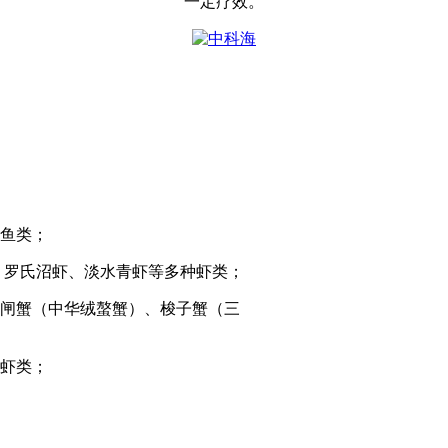
一定疗效。
鱼类；
、罗氏沼虾、淡水青虾等多种虾类；
闸蟹（中华绒螯蟹）、梭子蟹（三
虾类；