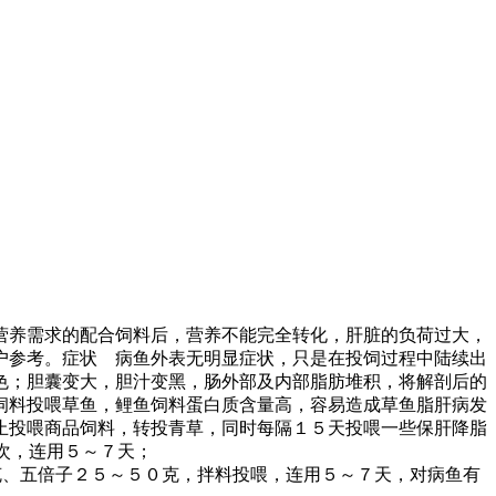
营养需求的配合饲料后，营养不能完全转化，肝脏的负荷过大，
户参考。症状 病鱼外表无明显症状，只是在投饲过程中陆续出
色；胆囊变大，胆汁变黑，肠外部及内部脂肪堆积，将解剖后的
饲料投喂草鱼，鲤鱼饲料蛋白质含量高，容易造成草鱼脂肝病发
止投喂商品饲料，转投青草，同时每隔１５天投喂一些保肝降脂
次，连用５～７天；
克、五倍子２５～５０克，拌料投喂，连用５～７天，对病鱼有