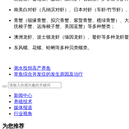
南美白对虾（凡纳滨对虾）、日本对虾（车虾/竹节虾）
青蟹（锯缘青蟹、拟穴青蟹、紫螯青蟹、榄绿青蟹）、大
疣梭子蟹、远海梭子蟹、美国蓝蟹）等多种蟹类；
澳洲龙虾、波士顿龙虾（缅因龙虾）、鳌虾等多种龙虾鳌
东风螺、花螺、蛤蜊等多种贝类螺类。
测水投饵高产养鱼
草鱼综合并发症的发生原因及治疗
新闻中心
养殖技术
媒体报道
行业视角
为您推荐