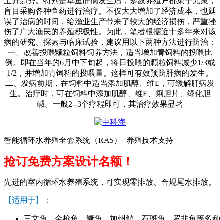
上升趋势。特别是草鱼肝病发生后，多数养殖户都束手无策，
盲目采购各种鱼药进行治疗。不仅大大增加了经济成本，也延
误了治病的时间，给渔业生产带来了较大的经济损伤，严重挫
伤了广大渔民的养殖积极性。为此，笔者根据近十多年来对该
病的研究、探索与临床试验，建议用以下两种方法进行防治：
一、改善投喂颗粒饲料饲养方法，适当增加青饲料的投喂比
例。即在当年的
6
月中下旬起，将日投喂的颗粒饲料减少
1/3
或
1/2
，并增加青饲料的投喂量。这样可有效预防肝病的发生。
二、发病前期，在饲料中适当添加肌醇、维
E
，可缓解肝病发
生。治疗时，可在饲料中添加肌醇、维
E
、痢胆片、绿化胆
碱。一般
2--3
个疗程即可，其治疗效果显著
智能循环水养殖全套系统（RAS）+养殖技术支持
抢订免费方案设计名额！
先进的室内循环水养殖系统，可实现零排放、合规尾水排放。
【适用于】：
三文鱼、金枪鱼、鳜鱼、加州鲈、石斑鱼、罗非鱼等多种