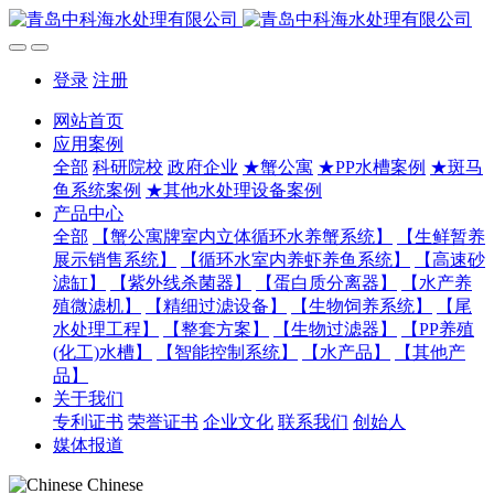
登录
注册
网站首页
应用案例
全部
科研院校
政府企业
★蟹公寓
★PP水槽案例
★斑马
鱼系统案例
★其他水处理设备案例
产品中心
全部
【蟹公寓牌室内立体循环水养蟹系统】
【生鲜暂养
展示销售系统】
【循环水室内养虾养鱼系统】
【高速砂
滤缸】
【紫外线杀菌器】
【蛋白质分离器】
【水产养
殖微滤机】
【精细过滤设备】
【生物饲养系统】
【尾
水处理工程】
【整套方案】
【生物过滤器】
【PP养殖
(化工)水槽】
【智能控制系统】
【水产品】
【其他产
品】
关于我们
专利证书
荣誉证书
企业文化
联系我们
创始人
媒体报道
Chinese