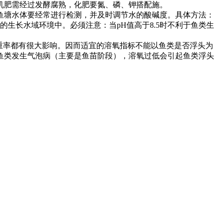
机肥需经过发酵腐熟，化肥要氮、磷、钾搭配施。
鱼塘水体要经常进行检测，并及时调节水的酸碱度。具体方法：
的生长水域环境中。必须注意：当
pH
值高于
8.5
时不利于鱼类生
重率都有很大影响。因而适宜的溶氧指标不能以鱼类是否浮头为
鱼类发生气泡病（主要是鱼苗阶段），溶氧过低会引起鱼类浮头