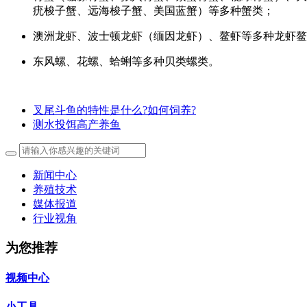
疣梭子蟹、远海梭子蟹、美国蓝蟹）等多种蟹类；
澳洲龙虾、波士顿龙虾（缅因龙虾）、鳌虾等多种龙虾鳌
东风螺、花螺、蛤蜊等多种贝类螺类。
叉尾斗鱼的特性是什么?如何饲养?
测水投饵高产养鱼
新闻中心
养殖技术
媒体报道
行业视角
为您推荐
视频中心
小工具