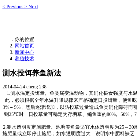
<
Previous
>
Next
你的位置
网站首页
新闻中心
养殖技术
测水投饵养鱼新法
2014-04-24
cheng
238
1.
测水温定投饵量。鱼类属变温动物，其消化摄食强度与水
此，必须根据全年水温升降规律来严格确定日投饵量，使鱼吃
3%
～
5%
，然后逐渐增加，以防投草过量造成鱼类消化障碍而
到
25℃
时，日投草量可稳定为存塘草、鳊鱼重的
80%
。
50%
，
7
2.
测水透明度定施肥量。池塘养鱼最适宜水体透明度为
25
～
30
施肥量或立即停止施肥；如水透明度过大，说明水中肥料缺乏