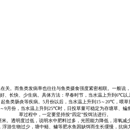
温在关。而鱼类发病率也往往与鱼类摄食强度紧密相联。一般说
好、长快、少生病。具体方法：早春时节，当水温上升到
6℃
以
引起鱼类肠炎等疾病。
5
月份以后，当水温上升到
15
～
20℃
，喂草
～
9
月份，当水温上升到
25℃
时，日投草量可稳定为存塘草、鳊
草过程中，一定要坚持按
“
四定
”
投饵法进行。
厘米。透明度过低，说明水中肥料过多，光照能力降低，溶氧减
，浮游生物过少，塘中鲢、鳙等肥水鱼因缺饵而生长缓慢，抗病