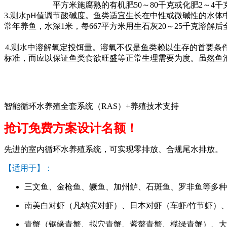
平方米施腐熟的有机肥
50
～
80
千克或化肥
2
～
4
千
3.
测水
pH
值调节酸碱度。鱼类适宜生长在中性或微碱性的水体
常年养鱼，水深
1
米，每
667
平方米用生石灰
20
～
25
千克溶解后
4.
测水中溶解氧定投饵量。溶氧不仅是鱼类赖以生存的首要条
标准，而应以保证鱼类食欲旺盛等正常生理需要为度。虽然鱼
智能循环水养殖全套系统（RAS）+养殖技术支持
抢订免费方案设计名额！
先进的室内循环水养殖系统，可实现零排放、合规尾水排放。
【适用于】：
三文鱼、金枪鱼、鳜鱼、加州鲈、石斑鱼、罗非鱼等多种
南美白对虾（凡纳滨对虾）、日本对虾（车虾/竹节虾）
青蟹（锯缘青蟹、拟穴青蟹、紫螯青蟹、榄绿青蟹）、大