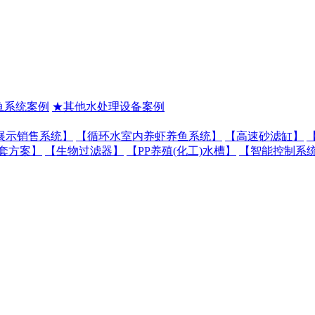
鱼系统案例
★其他水处理设备案例
展示销售系统】
【循环水室内养虾养鱼系统】
【高速砂滤缸】
套方案】
【生物过滤器】
【PP养殖(化工)水槽】
【智能控制系