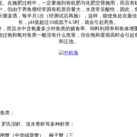
克。在施肥过程中，一定要做到有机肥与化肥交替施用，而且有
中，但由于养鱼塘经常因有机质存量大，水质常呈酸性，因此，
全塘泼洒，每半月
1
次（经测试后再施），这样，能使鱼处在最佳
长，
pH
值超过
10
或低于
4.5
时，就会引起死鱼。
件，而且水中含氧量多少对鱼类的摄食率、饲料利用率和鱼体增
池过饱和氧对鱼类一般没有什么危害，但在饱和度很高时会引起
和泛池。
鱼类；
、罗氏沼虾、淡水青虾等多种虾类；
闸蟹（中华绒螯蟹）、梭子蟹（三