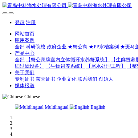
登录
注册
网站首页
应用案例
全部
科研院校
政府企业
★蟹公寓
★PP水槽案例
★斑马
产品中心
全部
【蟹公寓牌室内立体循环水养蟹系统】
【生鲜暂养
细过滤设备】
【生物饲养系统】
【尾水处理工程】
【整
关于我们
专利证书
荣誉证书
企业文化
联系我们
创始人
媒体报道
Chinese
Multilingual
English