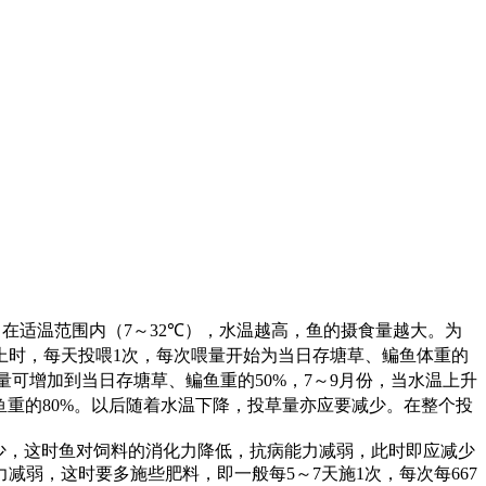
，在适温范围内（
7
～
32℃
），水温越高，鱼的摄食量越大。为
上时，每天投喂
1
次，每次喂量开始为当日存塘草、鳊鱼体重的
量可增加到当日存塘草、鳊鱼重的
50%
，
7
～
9
月份，当水温上升
鱼重的
80%
。以后随着水温下降，投草量亦应要减少。在整个投
少，这时鱼对饲料的消化力降低，抗病能力减弱，此时即应减少
力减弱，这时要多施些肥料，即一般每
5
～
7
天施
1
次，每次每
667