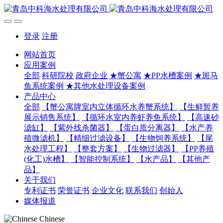
登录
注册
网站首页
应用案例
全部
科研院校
政府企业
★蟹公寓
★PP水槽案例
★斑马
鱼系统案例
★其他水处理设备案例
产品中心
全部
【蟹公寓牌室内立体循环水养蟹系统】
【生鲜暂养
展示销售系统】
【循环水室内养虾养鱼系统】
【高速砂
滤缸】
【紫外线杀菌器】
【蛋白质分离器】
【水产养
殖微滤机】
【精细过滤设备】
【生物饲养系统】
【尾
水处理工程】
【整套方案】
【生物过滤器】
【PP养殖
(化工)水槽】
【智能控制系统】
【水产品】
【其他产
品】
关于我们
专利证书
荣誉证书
企业文化
联系我们
创始人
媒体报道
Chinese