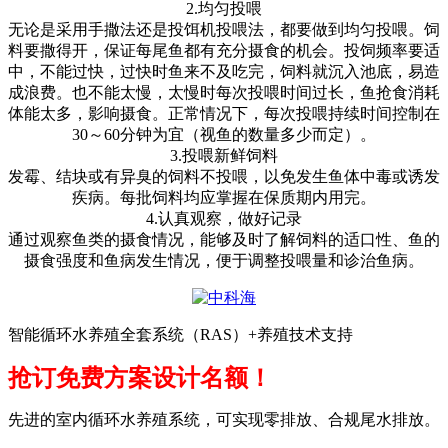
2.
均匀投喂
无论是采用手撒法还是投饵机投喂法，都要做到均匀投喂。饲
料要撒得开，保证每尾鱼都有充分摄食的机会。投饲频率要适
中，不能过快，过快时鱼来不及吃完，饲料就沉入池底，易造
成浪费。也不能太慢，太慢时每次投喂时间过长，鱼抢食消耗
体能太多，影响摄食。正常情况下，每次投喂持续时间控制在
30
～
60
分钟为宜（视鱼的数量多少而定）。
3.
投喂新鲜饲料
发霉、结块或有异臭的饲料不投喂，以免发生鱼体中毒或诱发
疾病。每批饲料均应掌握在保质期内用完。
4.
认真观察，做好记录
通过观察鱼类的摄食情况，能够及时了解饲料的适口性、鱼的
摄食强度和鱼病发生情况，便于调整投喂量和诊治鱼病。
智能循环水养殖全套系统（RAS）+养殖技术支持
抢订免费方案设计名额！
先进的室内循环水养殖系统，可实现零排放、合规尾水排放。