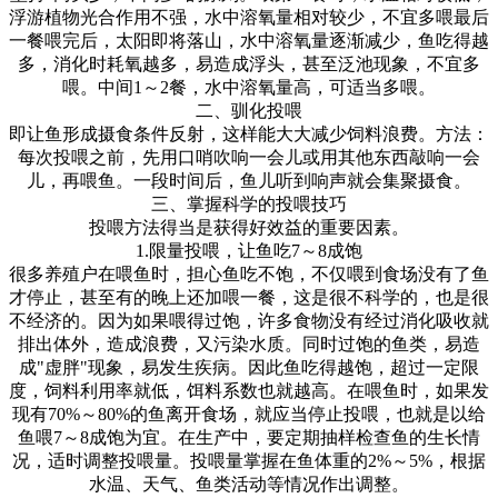
浮游植物光合作用不强，水中溶氧量相对较少，不宜多喂最后
一餐喂完后，太阳即将落山，水中溶氧量逐渐减少，鱼吃得越
多，消化时耗氧越多，易造成浮头，甚至泛池现象，不宜多
喂。中间
1
～
2
餐，水中溶氧量高，可适当多喂。
二、驯化投喂
即让鱼形成摄食条件反射，这样能大大减少饲料浪费。方法：
每次投喂之前，先用口哨吹响一会儿或用其他东西敲响一会
儿，再喂鱼。一段时间后，鱼儿听到响声就会集聚摄食。
三、掌握科学的投喂技巧
投喂方法得当是获得好效益的重要因素。
1.
限量投喂，让鱼吃
7
～
8
成饱
很多养殖户在喂鱼时，担心鱼吃不饱，不仅喂到食场没有了鱼
才停止，甚至有的晚上还加喂一餐，这是很不科学的，也是很
不经济的。因为如果喂得过饱，许多食物没有经过消化吸收就
排出体外，造成浪费，又污染水质。同时过饱的鱼类，易造
成
"
虚胖
"
现象，易发生疾病。因此鱼吃得越饱，超过一定限
度，饲料利用率就低，饵料系数也就越高。在喂鱼时，如果发
现有
70%
～
80%
的鱼离开食场，就应当停止投喂，也就是以给
鱼喂
7
～
8
成饱为宜。在生产中，要定期抽样检查鱼的生长情
况，适时调整投喂量。投喂量掌握在鱼体重的
2%
～
5%
，根据
水温、天气、鱼类活动等情况作出调整。