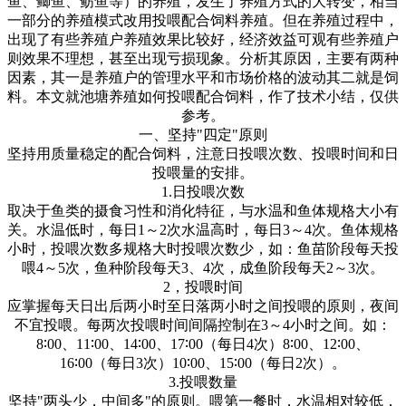
鱼、鲫鱼、鲂鱼等）的养殖，发生了养殖方式的大转变，相当
一部分的养殖模式改用投喂配合饲料养殖。但在养殖过程中，
出现了有些养殖户养殖效果比较好，经济效益可观有些养殖户
则效果不理想，甚至出现亏损现象。分析其原因，主要有两种
因素，其一是养殖户的管理水平和市场价格的波动其二就是饲
料。本文就池塘养殖如何投喂配合饲料，作了技术小结，仅供
参考。
一、坚持
"
四定
"
原则
坚持用质量稳定的配合饲料，注意日投喂次数、投喂时间和日
投喂量的安排。
1.
日投喂次数
取决于鱼类的摄食习性和消化特征，与水温和鱼体规格大小有
关。水温低时，每日
1
～
2
次水温高时，每日
3
～
4
次。鱼体规格
小时，投喂次数多规格大时投喂次数少，如：鱼苗阶段每天投
喂
4
～
5
次，鱼种阶段每天
3
、
4
次，成鱼阶段每天
2
～
3
次。
2
，投喂时间
应掌握每天日出后两小时至日落两小时之间投喂的原则，夜间
不宜投喂。每两次投喂时间间隔控制在
3
～
4
小时之间。如：
8∶00
、
11∶00
、
14∶00
、
17∶00
（每日
4
次）
8∶00
、
12∶00
、
16∶00
（每日
3
次）
10∶00
、
15∶00
（每日
2
次）。
3.
投喂数量
坚持
"
两头少，中间多
"
的原则。喂第一餐时，水温相对较低，