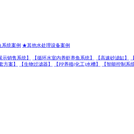
鱼系统案例
★其他水处理设备案例
展示销售系统】
【循环水室内养虾养鱼系统】
【高速砂滤缸】
套方案】
【生物过滤器】
【PP养殖(化工)水槽】
【智能控制系