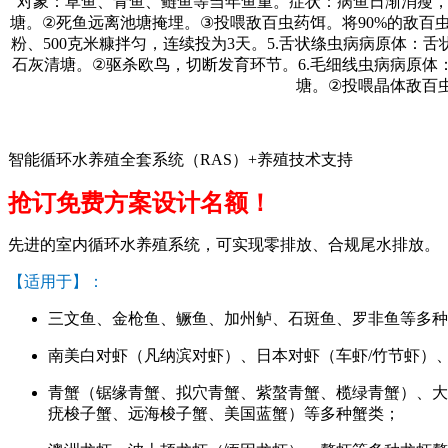
对象：草鱼、青鱼、鲢鱼等当年鱼重。症状：病鱼日渐消瘦
塘。
②
死鱼远离池塘掩埋。
③
投喂敌百虫药饵。将
90%
的敌百
粉、
500
克米糠拌匀，连续投为
3
天。
5.
舌状绦虫病病原体：舌
石灰清塘。
②
驱杀欧鸟，切断发育环节。
6.
毛细线虫病病原体
塘。
②
投喂晶体敌百
智能循环水养殖全套系统（RAS）+养殖技术支持
抢订免费方案设计名额！
先进的室内循环水养殖系统，可实现零排放、合规尾水排放。
【适用于】：
三文鱼、金枪鱼、鳜鱼、加州鲈、石斑鱼、罗非鱼等多种
南美白对虾（凡纳滨对虾）、日本对虾（车虾/竹节虾）
青蟹（锯缘青蟹、拟穴青蟹、紫螯青蟹、榄绿青蟹）、大
疣梭子蟹、远海梭子蟹、美国蓝蟹）等多种蟹类；