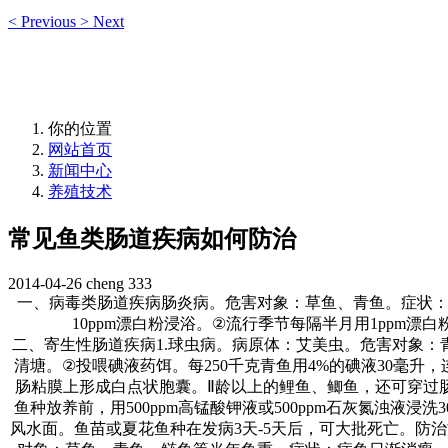
<
Previous
>
Next
你的位置
网站首页
新闻中心
养殖技术
常见鱼类肠道疾病如何防治
2014-04-26
cheng
333
一、病毒类肠道疾病肠炎病。危害对象：草鱼、青鱼。症状
10ppm
漂白粉浸浴。
②
流行季节每隔半月用
1ppm
漂白
二、寄生性肠道疾病
1.
球虫病。病原体：艾美虫。危害对象：
清塘。
②
投喂碘液药饵。每
250
千克青鱼用
4%
的碘液
30
毫升，
肠粘膜上形成白点状胞囊。
Ⅱ
龄以上的鲤鱼、鲫鱼，还可穿过
鱼种放养前，用
500ppm
高锰酸钾液或
500ppm
石灰氮浊液浸洗
3
风水面。鱼苗或夏花鱼种在发病
3
天
-5
天后，可大批死亡。防治