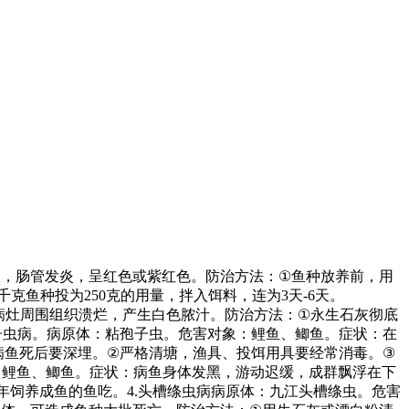
斑，肠管发炎，呈红色或紫红色。防治方法：
①
鱼种放养前，用
千克鱼种投为
250
克的用量，拌入饵料，连为
3
天
-6
天。
病灶周围组织溃烂，产生白色脓汁。防治方法：
①
永生石灰彻底
子虫病。病原体：粘孢子虫。危害对象：鲤鱼、鲫鱼。症状：在
病鱼死后要深埋。
②
严格清塘，渔具、投饵用具要经常消毒。
③
、鲤鱼、鲫鱼。症状：病鱼身体发黑，游动迟缓，成群飘浮在下
年饲养成鱼的鱼吃。
4.
头槽绦虫病病原体：九江头槽绦虫。危害