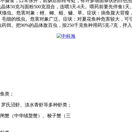
，不摄食，口常张开，前肠后部转弯处，有许多细面条状的白色
虫晶体
50
克与面粉
500
克混合，连喂
3
天
-6
天。喂药前要先停食
1
天
状绦虫。危害对象：鲤、鲫、鲢、鳙、草。症状：病鱼腹大背瘦
：毛细的线虫。危害对象广泛。症状：对夏花鱼种危害较大，可
虫药饵。把
90%
的晶体敌百虫，按
250
千克鱼种用药
5
克
-7
克，拌入
鱼类；
、罗氏沼虾、淡水青虾等多种虾类；
闸蟹（中华绒螯蟹）、梭子蟹（三