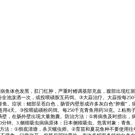
：病鱼体色发黑，肛门红肿，严重时鳍调基部充血，腹部出现红
粉全池泼洒一次，或投喂磺胺互药饵。
③
大蒜治疗。大蒜按每
250
青鱼。症状：鳃部呈苍白色，肠管内壁形成许多灰白色
“
肿瘤
”
，
连用
4
天。
③
投喂硫磺粉药饵。每
250
千克青鱼用药
50
克。
2.
粘孢
肠壁，在肠外壁出现大量胞囊。防治方法：
①
将病鱼及时捞出，
0
分钟。
3.
侧殖吸虫病病原体：日本侧殖吸虫。危害对象：青鱼
方法：
①
彻底清塘，杀灭螺虫师。
②
育苗和夏花鱼种不要使用往