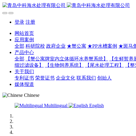
登录
注册
网站首页
应用案例
全部
科研院校
政府企业
★蟹公寓
★PP水槽案例
★斑马
产品中心
全部
【蟹公寓牌室内立体循环水养蟹系统】
【生鲜暂养
细过滤设备】
【生物饲养系统】
【尾水处理工程】
【整
关于我们
专利证书
荣誉证书
企业文化
联系我们
创始人
媒体报道
Chinese
Multilingual
English