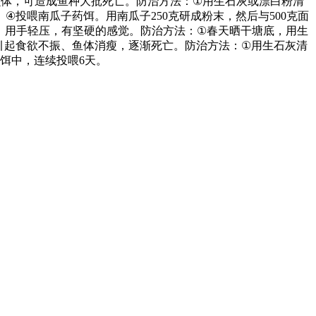
虫体，可造成鱼种大批死亡。防治方法：
①
用生石灰或漂白粉清
。
④
投喂南瓜子药饵。用南瓜子
250
克研成粉末，然后与
500
克面
，用手轻压，有坚硬的感觉。防治方法：
①
春天晒干塘底，用生
引起食欲不振、鱼体消瘦，逐渐死亡。防治方法：
①
用生石灰清
饵中，连续投喂
6
天。