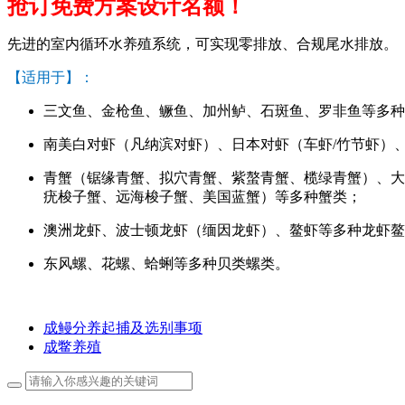
抢订免费方案设计名额！
先进的室内循环水养殖系统，可实现零排放、合规尾水排放。
【适用于】：
三文鱼、金枪鱼、鳜鱼、加州鲈、石斑鱼、罗非鱼等多种
南美白对虾（凡纳滨对虾）、日本对虾（车虾/竹节虾）
青蟹（锯缘青蟹、拟穴青蟹、紫螯青蟹、榄绿青蟹）、大
疣梭子蟹、远海梭子蟹、美国蓝蟹）等多种蟹类；
澳洲龙虾、波士顿龙虾（缅因龙虾）、鳌虾等多种龙虾鳌
东风螺、花螺、蛤蜊等多种贝类螺类。
成鳗分养起捕及选别事项
成鳖养殖