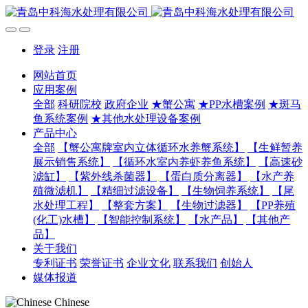
登录
注册
网站首页
应用案例
全部
科研院校
政府企业
★蟹公寓
★PP水槽案例
★斑马
鱼系统案例
★其他水处理设备案例
产品中心
全部
【蟹公寓牌室内立体循环水养蟹系统】
【生鲜暂养
展示销售系统】
【循环水室内养虾养鱼系统】
【高速砂
滤缸】
【紫外线杀菌器】
【蛋白质分离器】
【水产养
殖微滤机】
【精细过滤设备】
【生物饲养系统】
【尾
水处理工程】
【整套方案】
【生物过滤器】
【PP养殖
(化工)水槽】
【智能控制系统】
【水产品】
【其他产
品】
关于我们
专利证书
荣誉证书
企业文化
联系我们
创始人
媒体报道
Chinese