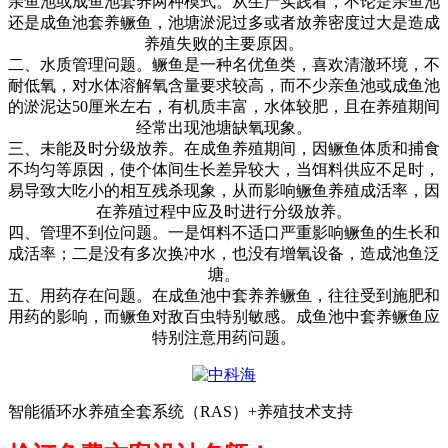
亲鱼池或成鱼池套养两种模式。从生产实践看，不论是亲鱼池
还是成鱼池套养鳜鱼，池塘淤泥过多或者放养密度过大是造成
养殖失败的主要原因。
二、水质管理问题。鳜鱼是一种名优鱼类，喜欢清澈环境，不
耐低氧，对水体溶解氧含量要求较高，而不少亲鱼池或成鱼池
的淤泥达
50
厘米左右，有机质丰富，水体较肥，且在养殖期间
经常出现池塘缺氧现象。
三、未能及时分级放养。在成鱼养殖期间，因鳜鱼体质和捕食
不均匀等原因，使个体间生长差异较大，当饵料供应不足时，
易导致大吃小的相互残杀现象，从而影响鳜鱼养殖成活率，因
在养殖过程中应及时进行分级放养。
四、管理不到位问题。一是饵料不适口严重影响鳜鱼的生长和
成活率；二是没有多次换冲水，也没有增氧设备，造成池鱼泛
塘。
五、用药存在问题。在成鱼池中套养养鳜鱼，往往受到施肥和
用药的影响，而鳜鱼对敌百虫特别敏感。成鱼池中套养鳜鱼应
特别注意用药问题。
智能循环水养殖全套系统（RAS）+养殖技术支持