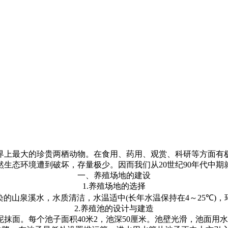
界上最大的珍贵两栖动物。在食用、药用、观赏、科研等方面有
然生态环境遭到破坏，存量极少。因而我们从
20
世纪
90
年代中期
一、养殖场地的建设
1.
养殖场地的选择
染的山泉溪水，水质清洁，水温适中
(
长年水温保持在
4
～
25℃)
，
2.
养殖池的设计与建造
泥抹面。每个池子面积
40
米
2
，池深
50
厘米。池壁光滑，池面用水