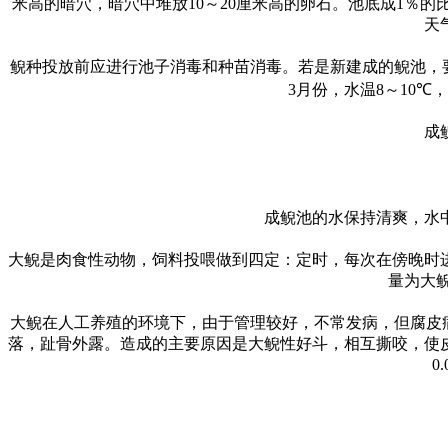
米高的暗穴，暗穴中堆放
10
～
20
厘米高的卵石。池底成
1
％的
天
鲵种投放前应进行池子消毒和种苗消毒。若是新建成的鲵池，
3
月份，水温
8
～
10℃
，
成
成鲵池的水保持清爽，水
大鲵是肉食性动物，饲料投喂做到四定：定时，每次在傍晚时
量为大
大鲵在人工养殖的环境下，由于管理较好，不常发病，但腐皮
落，趾骨外露。造成的主要原因是大鲵性好斗，相互撕咬，使
0.