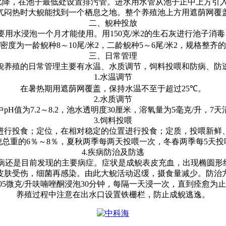
比降，在池子最低处设置排污管。进水用水管从池子正中上方引
气闷热时大鲵能找到一个栖息之地。整个养殖池上方用遮荫网覆
二、鲵种投放
要用水浸泡一个月才能使用。用
150
克
/
米
2
的生石灰进行池子消毒
密度为一龄鲵种
8
～
10
尾
/
米
2
，二龄鲵种
5
～
6
尾
/
米
2
，规格整齐的
三、日常管理
鲵养殖的日常管理主要有水温、水质调节，饲料投喂和防病、防
1.
水温调节
在暑热期用遮荫网覆盖，保持水温不至于超过
25℃
。
2.
水质调节
中
pH
值为
7.2
～
8.2
，池水透明度
30
厘米，溶氧量为
5
毫克
/
升，
7
天
3.
饲料投喂
进行投食；定位，在相对稳定的位置进行投食；定质，投喂新鲜
鲵总重的
6
％～
8
％，夏秋两季每两天投喂一次，冬春两季每
5
天投
4.
疾病防治及防逃
病还是目前发现的主要病症。症状是成鲵表皮充血，出现椭圆形
皮肤受伤，细菌再感染。由此大鲵活动迟缓，摄食量减少。防治
05
微克
/
升呋喃唑酮浸泡
30
分钟，每隔一天浸一次，直到痊愈为止
养殖过程中注意在出水口设置铁栅栏，防止成鲵逃逸。