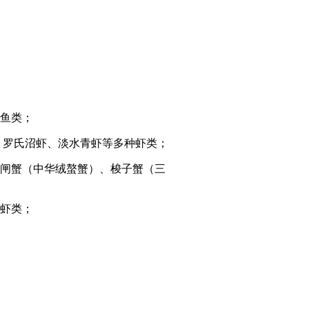
鱼类；
、罗氏沼虾、淡水青虾等多种虾类；
闸蟹（中华绒螯蟹）、梭子蟹（三
虾类；