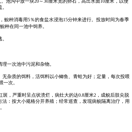
入。池沟中放一块
20
～
30
厘米宽的卵石，高出水面
10
厘米，以便
盖。
，鲵种消毒用
5
％的食盐水浸泡
15
分钟来进行。投放时间为春季
鲵种在同一池中饲养。
逃。
清理一次池中污泥和杂物。
、无杂质的饵料，活饵料以小鲫鱼、青蛙为好；定量，每次投喂
喂一次。
红斑，严重时呈点状溃烂，病灶大的达
0.8
厘米
2
，成鲵后肢尖脱
方法：按大小规格分开养殖；经常巡查，发现病鲵隔离治疗，用
。