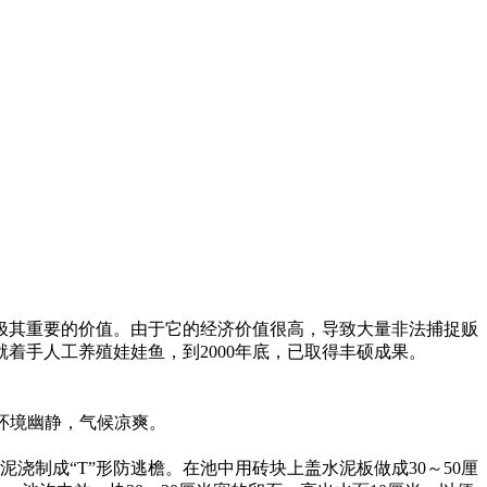
极其重要的价值。由于它的经济价值很高，导致大量非法捕捉贩
就着手人工养殖娃娃鱼，到
2000
年底，已取得丰硕成果。
环境幽静，气候凉爽。
泥浇制成
“T”
形防逃檐。在池中用砖块上盖水泥板做成
30
～
50
厘