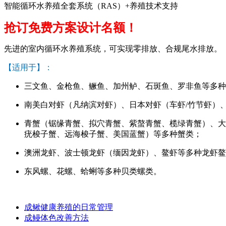
智能循环水养殖全套系统（RAS）+养殖技术支持
抢订免费方案设计名额！
先进的室内循环水养殖系统，可实现零排放、合规尾水排放。
【适用于】：
三文鱼、金枪鱼、鳜鱼、加州鲈、石斑鱼、罗非鱼等多种
南美白对虾（凡纳滨对虾）、日本对虾（车虾/竹节虾）
青蟹（锯缘青蟹、拟穴青蟹、紫螯青蟹、榄绿青蟹）、大
疣梭子蟹、远海梭子蟹、美国蓝蟹）等多种蟹类；
澳洲龙虾、波士顿龙虾（缅因龙虾）、鳌虾等多种龙虾鳌
东风螺、花螺、蛤蜊等多种贝类螺类。
成鳅健康养殖的日常管理
成鳗体色改善方法