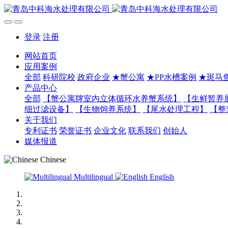
登录
注册
网站首页
应用案例
全部
科研院校
政府企业
★蟹公寓
★PP水槽案例
★斑马
产品中心
全部
【蟹公寓牌室内立体循环水养蟹系统】
【生鲜暂养
细过滤设备】
【生物饲养系统】
【尾水处理工程】
【整
关于我们
专利证书
荣誉证书
企业文化
联系我们
创始人
媒体报道
Chinese
Multilingual
English