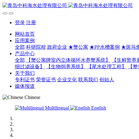
登录
注册
网站首页
应用案例
全部
科研院校
政府企业
★蟹公寓
★PP水槽案例
★斑马
产品中心
全部
【蟹公寓牌室内立体循环水养蟹系统】
【生鲜暂养
细过滤设备】
【生物饲养系统】
【尾水处理工程】
【整
关于我们
专利证书
荣誉证书
企业文化
联系我们
创始人
媒体报道
Chinese
Multilingual
English