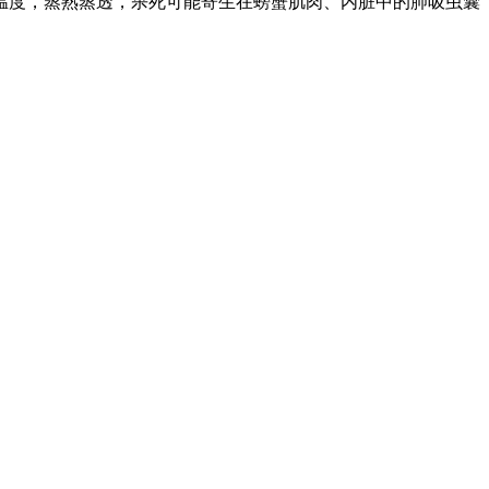
温度，蒸熟蒸透，杀死可能寄生在螃蟹肌肉、内脏中的肺吸虫囊