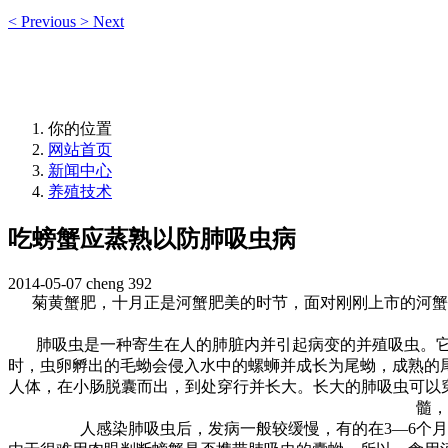
<
Previous
>
Next
你的位置
网站首页
新闻中心
养殖技术
吃螃蟹应蒸熟以防肺吸虫病
2014-05-07
cheng
392
菊黄蟹肥，十月正是河蟹肥美的时节，面对刚刚上市的河蟹
肺吸虫是一种寄生在人的肺脏内并引起病变的并殖吸虫。
时，虫卵孵出的毛蚴会侵入水中的螺蛳并成长为尾蚴，成熟的
人体，在小肠脱囊而出，到处穿行并长大。长大的肺吸虫可以
髓，
人感染肺吸虫后，发病一般较缓慢，有的在
3―6
个月