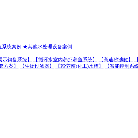
鱼系统案例
★其他水处理设备案例
展示销售系统】
【循环水室内养虾养鱼系统】
【高速砂滤缸】
套方案】
【生物过滤器】
【PP养殖(化工)水槽】
【智能控制系