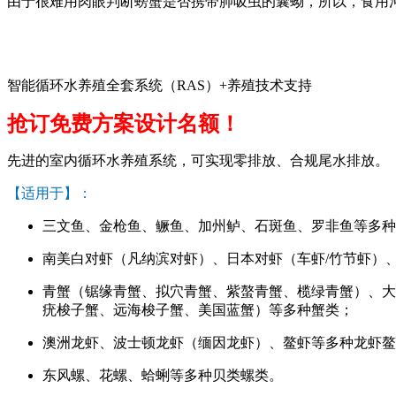
由于很难用肉眼判断螃蟹是否携带肺吸虫的囊蚴，所以，食用
智能循环水养殖全套系统（RAS）+养殖技术支持
抢订免费方案设计名额！
先进的室内循环水养殖系统，可实现零排放、合规尾水排放。
【适用于】：
三文鱼、金枪鱼、鳜鱼、加州鲈、石斑鱼、罗非鱼等多种
南美白对虾（凡纳滨对虾）、日本对虾（车虾/竹节虾）
青蟹（锯缘青蟹、拟穴青蟹、紫螯青蟹、榄绿青蟹）、大
疣梭子蟹、远海梭子蟹、美国蓝蟹）等多种蟹类；
澳洲龙虾、波士顿龙虾（缅因龙虾）、鳌虾等多种龙虾鳌
东风螺、花螺、蛤蜊等多种贝类螺类。