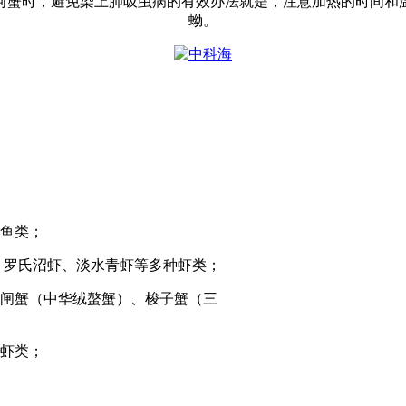
河蟹时，避免染上肺吸虫病的有效办法就是，注意加热的时间和
蚴。
鱼类；
、罗氏沼虾、淡水青虾等多种虾类；
闸蟹（中华绒螯蟹）、梭子蟹（三
虾类；