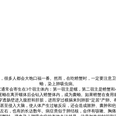
，很多人都会大饱口福一番。然而，在吃螃蟹时，一定要注意卫
蚴，染上肺吸虫病。
它通常会寄生在
3
个宿主体内：第一宿主是螺，第二宿主是螃蟹和
尾蚴在离开螺体后会钻入螃蟹体内，成为囊蚴。如果螃蟹在食用
穿透肠壁进入腹腔和肝脏，进而穿过横膈来到肺脏
“
定居
”
产卵。
甚至侵入大脑，使人体产生过敏反应，还会造成脓肿、囊肿和疤
左右，也有的长达数年。病症类似于肺结核，会伴有咳嗽、胸痛