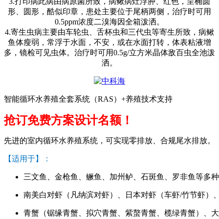
3.
打印病此病由病原菌所致，病鳅病灶浮肿、红色，呈椭圆
形、圆形，酷似印章，患处主要位于尾柄两侧，治疗时可用
0.5ppm
浓度二溴海因全箱泼洒。
4.
寄生虫病主要由车轮虫、舌杯虫和三代虫等寄生所致，病鳅
鱼体瘦弱，常浮于水面，不安，或在水面打转，体表粘液增
多，镜检可见虫体。治疗时可用
0.5g/
立方米晶体敌百虫全池泼
洒。
智能循环水养殖全套系统（RAS）+养殖技术支持
抢订免费方案设计名额！
先进的室内循环水养殖系统，可实现零排放、合规尾水排放。
【适用于】：
三文鱼、金枪鱼、鳜鱼、加州鲈、石斑鱼、罗非鱼等多种
南美白对虾（凡纳滨对虾）、日本对虾（车虾/竹节虾）
青蟹（锯缘青蟹、拟穴青蟹、紫螯青蟹、榄绿青蟹）、大