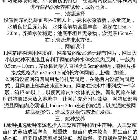
针对泥鳅易钻泥、不易捕捞的特点，在池塘内设置小体积网箱
进行商品泥鳅养殖试验，成效显著。
一、池塘选择
设置网箱的池塘面积在
5
亩以上，要求水源清新，水量充足，
水质良好且无污染，水体溶解氧含量丰富；池深在
1.5m
～
2.0m
，养殖水位稳定；池底平坦且无杂物，淤泥厚
15cm
左
右；池塘进排水方便。
二、网箱设计
1.
网箱结构选用网质好、网条紧的聚乙烯无结节网片，网日大
小以鳅种不逃逸且有利于网箱内外水体交换为原则，一般为
0.5cm
～
1.0cm
，箱体四周穿入直径为
0.5cm
的纲绳，将网片拼
接成规格为
3m×2m×1.5m
的长方体网箱，上端口加盖。
2.
网箱设置网箱四周用毛竹扎架固定，在池塘内设置为固定
式，且网箱上部高出水面
50cm
。网箱在池水中排列成
“
一
”
字
形，箱距
3m
以上，以便网箱内外水体的交换。新制网箱在鳅
种进箱前
15
天放入池塘中，让网片充分附生藻类。网箱底部着
泥且网箱内必须铺上
15cm
～
20cm
左右的软泥，以免泥鳅被网
箱底壁擦伤，造成皮肤损伤感染而发病。
三、鳅种放养
1.
鳅种挑选鳅种来源包括人工繁殖苗种和野生苗种。人工繁殖
苗种的养殖成活率高，增重快，但苗种成本较高；野生苗种的
成本低，但养殖成活率相对较低，增重慢。养殖鳅种应挑选规