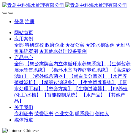
登录
注册
网站首页
应用案例
全部
科研院校
政府企业
★蟹公寓
★PP水槽案例
★斑马
鱼系统案例
★其他水处理设备案例
产品中心
全部
【蟹公寓牌室内立体循环水养蟹系统】
【生鲜暂养
展示销售系统】
【循环水室内养虾养鱼系统】
【高速砂
滤缸】
【紫外线杀菌器】
【蛋白质分离器】
【水产养
殖微滤机】
【精细过滤设备】
【生物饲养系统】
【尾
水处理工程】
【整套方案】
【生物过滤器】
【PP养殖
(化工)水槽】
【智能控制系统】
【水产品】
【其他产
品】
关于我们
专利证书
荣誉证书
企业文化
联系我们
创始人
媒体报道
Chinese