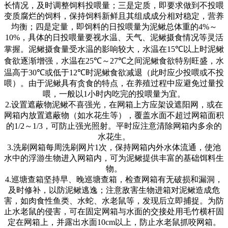
长情况，及时调整饲料投喂量；三是定质，即要求做到不投喂
变质腐烂的饲料，保持饲料新鲜且其组成成分相对稳定，营养
均衡；四是定量，即饲料的日投喂量为泥鳅总体重的
4%
～
10%
，具体的日投喂量要视水温、天气、泥鳅摄食情况等灵活
掌握。泥鳅摄食量受水温的影响较大，水温在
15℃
以上时泥鳅
食欲逐渐增强，水温在
25℃
～
27℃
之间泥鳅食欲特别旺盛，水
温高于
30℃
或低于
12℃
时泥鳅食欲减退（此时应少投喂或不投
喂）。由于泥鳅具有贪食的特点，在养殖过程中应避免过量投
喂，一般以
1
小时内吃完的投喂量为宜。
2.
设置遮蔽物泥鳅不喜强光，在网箱上方应架设遮阳网，或在
网箱内放置遮蔽物（如水花生等），覆盖水面不超过网箱面积
的
1/2
～
1/3
，可防止强光照射。平时应注意清除网箱内多余的
水花生。
3.
洗刷网箱每周洗刷网片
1
次，保持网箱内外水体流通，使池
水中的浮游生物进入网箱内，可为泥鳅提供丰富的基础饵料生
物。
4.
巡塘查箱坚持早、晚巡塘查箱，检查网箱有无破损和漏洞，
及时修补，以防泥鳅逃逸；注意敌害生物进箱对泥鳅造成危
害，如肉食性鱼类、水蛇、水老鼠等，发现后立即捕捉。为防
止水老鼠的侵害，可在固定网箱与水面的交接处用毛竹横杆固
定在网箱上，并露出水面
10cm
以上，防止水老鼠抓咬网箱。