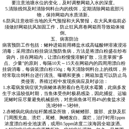
要注意池塘水位的变化，及时调整网箱入水的深度。
5.
清除残饵及时清除饲料台内的残饵，定期清除网箱底部污
物，保持网箱内水质清新。
6.
防风注意收听当地的天气预报和大风警报，在大风来临前必
须做好网箱抗风加固工作，防止狂风席卷网箱而导致箱体倾
倒。
五、病害防治
病害预防工作包括：鳅种进箱前用稀盐水或高锰酸钾溶液浸浴
消毒；采用漂白粉挂袋法预防鱼病，方法是将漂白粉盛在纱布
袋内，挂在网箱内，让漂白粉慢慢溶解扩散，注意掌握
“
多
点、少量
”
的原则，每隔
10
天～
15
天在网箱内的四周用漂白粉
挂袋消毒，每袋装漂白粉
150g
；每天清除饲料台上的残饵，并
经常取出饲料台进行清洗、曝晒和更换；网箱加盖可以防止鸟
类侵害。养殖过程中发现疾病应及时诊治：
1.
水霉病发病症状为病鳅体表附着白色毛状水霉菌，此病多发
生于水温较低时期，当鱼体受伤时极易感染，因此捕捉、运输
泥鳅时应尽量避免机械损伤，对患病鱼体可用
4%
的食盐水浸
洗
3
秒钟～
5
秒钟。
2.
赤鳍病此病由短杆菌感染所致，病鳅鳍部、腹部、皮肤及肛
门周围充血、溃烂，尾鳍、胸鳍发白、腐烂，治疗时用
1ppm
浓度漂白粉全池泼洒，或用
0.5ppm
浓度二溴海因全箱泼洒。