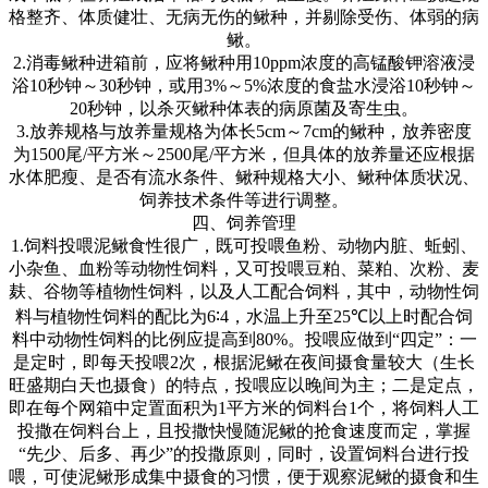
格整齐、体质健壮、无病无伤的鳅种，并剔除受伤、体弱的病
鳅。
2.
消毒鳅种进箱前，应将鳅种用
10ppm
浓度的高锰酸钾溶液浸
浴
10
秒钟～
30
秒钟，或用
3%
～
5%
浓度的食盐水浸浴
10
秒钟～
20
秒钟，以杀灭鳅种体表的病原菌及寄生虫。
3.
放养规格与放养量规格为体长
5cm
～
7cm
的鳅种，放养密度
为
1500
尾
/
平方米～
2500
尾
/
平方米，但具体的放养量还应根据
水体肥瘦、是否有流水条件、鳅种规格大小、鳅种体质状况、
饲养技术条件等进行调整。
四、饲养管理
1.
饲料投喂泥鳅食性很广，既可投喂鱼粉、动物内脏、蚯蚓、
小杂鱼、血粉等动物性饲料，又可投喂豆粕、菜粕、次粉、麦
麸、谷物等植物性饲料，以及人工配合饲料，其中，动物性饲
料与植物性饲料的配比为
6∶4
，水温上升至
25℃
以上时配合饲
料中动物性饲料的比例应提高到
80%
。投喂应做到
“
四定
”
：一
是定时，即每天投喂
2
次，根据泥鳅在夜间摄食量较大（生长
旺盛期白天也摄食）的特点，投喂应以晚间为主；二是定点，
即在每个网箱中定置面积为
1
平方米的饲料台
1
个，将饲料人工
投撒在饲料台上，且投撒快慢随泥鳅的抢食速度而定，掌握
“
先少、后多、再少
”
的投撒原则，同时，设置饲料台进行投
喂，可使泥鳅形成集中摄食的习惯，便于观察泥鳅的摄食和生