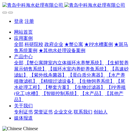
登录
注册
网站首页
应用案例
全部
科研院校
政府企业
★蟹公寓
★PP水槽案例
★斑马
鱼系统案例
★其他水处理设备案例
产品中心
全部
【蟹公寓牌室内立体循环水养蟹系统】
【生鲜暂养
展示销售系统】
【循环水室内养虾养鱼系统】
【高速砂
滤缸】
【紫外线杀菌器】
【蛋白质分离器】
【水产养
殖微滤机】
【精细过滤设备】
【生物饲养系统】
【尾
水处理工程】
【整套方案】
【生物过滤器】
【PP养殖
(化工)水槽】
【智能控制系统】
【水产品】
【其他产
品】
关于我们
专利证书
荣誉证书
企业文化
联系我们
创始人
媒体报道
Chinese