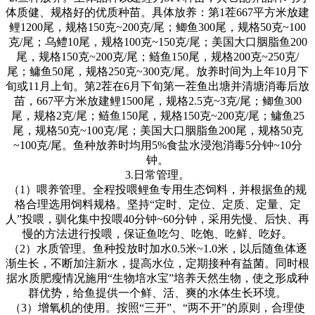
体质健、规格好的优质种苗。具体放养：第
1
茬
667
平方米放建
鲤
1200
尾，规格
150
克
~200
克
/
尾；鲫鱼
300
尾，规格
50
克
~100
克
/
尾；乌鳢
10
尾，规格
100
克
~150
克
/
尾；美国大口胭脂鱼
200
尾，规格
150
克
~200
克
/
尾；鲢鱼
150
尾，规格
200
克
~250
克
/
尾；鳙鱼
50
尾，规格
250
克
~300
克
/
尾。放养时间为上年
10
月下
旬或
11
月上旬。第
2
茬在
6
月下旬第一茬鱼出塘并清塘消毒后放
苗，
667
平方米放建鲤
1500
尾，规格
2.5
克
~3
克
/
尾；鲫鱼
300
尾，规格
2
克
/
尾；鲢鱼
150
尾，规格
150
克
~200
克
/
尾；鳙鱼
25
尾，规格
50
克
~100
克
/
尾；美国大口胭脂鱼
200
尾，规格
50
克
~100
克
/
尾。鱼种放养时均用
5%
食盐水浸泡消毒
5
分钟
~10
分
钟。
3.
日常管理。
（
1
）喂养管理。全程投喂鲤鱼专用生态饲料，并根据鱼的规
格合理选用饲料规格。坚持
“
定时、定位、定质、定量、定
人
”
投喂，驯化集中投喂
40
分钟
~60
分钟，采用先慢、后快、再
慢的方法进行投喂，保证鱼吃匀、吃饱、吃鲜、吃好。
（
2
）水质管理。鱼种投放时加水
0.5
米
~1.0
米，以后随鱼体逐
渐生长，不断加注新水，提高水位，定期接种有益菌。同时根
据水质肥瘦情况施用
“
生物培水宝
”
培养天然生物，使之形成种
群优势，给鱼提供一个鲜、活、爽的水体生长环境。
（
3
）增氧机的使用。按照
“
三开
”
、
“
两不开
”
的原则，合理使