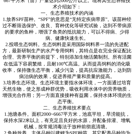
667
平方米（亩）产量达到
2000
公斤以上。现将其生态养殖技
术介绍如下：
一、生态养殖技术的内涵
1.
放养
SPF
苗种。
“SPF”
的意思是
“
无特定疾病带原
”
。该苗种经
过不断筛选保护、改良、育种优化等研究试验，达到不带病原
的要求的鱼种，增强了鱼类的抵抗能力，可以不得病、少得
病、健康快速生长。
2.
投喂生态饲料。生态饲料是采用国际饲料界一流的先进配
方，最新研制生产的水产专用饲料，其特点是在完全保证配比
合理、营养平衡的前提下，特别添加生物活菌制剂。所有活菌
在低温下容易繁殖，且耐
100℃
高温。从而提高饲料的消化吸
收率，保持微生态平衡，减少污染，提高抗应激能力，达到防
病治病的效果，促进养殖产量和质量的提高。
3.
培养生态环境。生态环境主要指水体环境，一方面通过培育
天然生物，使之形成种群优势，吸收利用水体中的营养物质，
增强光合作用；另一方面直接接种有益菌，保持水体环境的生
态平衡。
二、生态养殖技术要点
1.
池塘条件。面积
2000~6667
平方米，池底平坦，旱涝能抗，
保持水深
2
米以上，有充足且良好的水源，并配备排灌、增氧
机械，按常规消毒法于放种前彻底清塘。
2.
鱼种放养。主体品种以建鲤为
SPF
种苗，其它配养品种均为