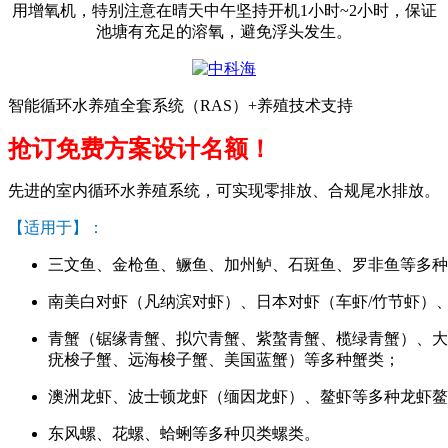
用增氧机，特别注意在晴天中午坚持开机
1
小时
~2
小时，保证
池塘有充足的溶氧，避免浮头发生。
智能循环水养殖全套系统（RAS）+养殖技术支持
抢订免费方案设计名额！
先进的室内循环水养殖系统，可实现零排放、合规尾水排放。
【适用于】：
三文鱼、金枪鱼、鳜鱼、加州鲈、石斑鱼、罗非鱼等多种
南美白对虾（凡纳滨对虾）、日本对虾（车虾/竹节虾）
青蟹（锯缘青蟹、拟穴青蟹、紫螯青蟹、榄绿青蟹）、大
疣梭子蟹、远海梭子蟹、美国蓝蟹）等多种蟹类；
澳洲龙虾、波士顿龙虾（缅因龙虾）、鳌虾等多种龙虾鳌
东风螺、花螺、蛤蜊等多种贝类螺类。