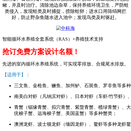
鳅，并及时治疗。清除池边杂草，保持养殖环境卫生，严防蛙
类侵入，发现蛙类及时捕捉，捞除蛙卵；进水口用筛绢网拦
好，防止野杂鱼随水进入池中；发现鸟类及时驱赶。
智能循环水养殖全套系统（RAS）+养殖技术支持
抢订免费方案设计名额！
先进的室内循环水养殖系统，可实现零排放、合规尾水排放。
【适用于】：
三文鱼、金枪鱼、鳜鱼、加州鲈、石斑鱼、罗非鱼等多种
南美白对虾（凡纳滨对虾）、日本对虾（车虾/竹节虾）
青蟹（锯缘青蟹、拟穴青蟹、紫螯青蟹、榄绿青蟹）、大
疣梭子蟹、远海梭子蟹、美国蓝蟹）等多种蟹类；
澳洲龙虾、波士顿龙虾（缅因龙虾）、鳌虾等多种龙虾鳌