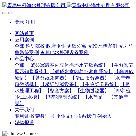
登录
注册
网站首页
应用案例
全部
科研院校
政府企业
★蟹公寓
★PP水槽案例
★斑马
鱼系统案例
★其他水处理设备案例
产品中心
全部
【蟹公寓牌室内立体循环水养蟹系统】
【生鲜暂养
展示销售系统】
【循环水室内养虾养鱼系统】
【高速砂
滤缸】
【紫外线杀菌器】
【蛋白质分离器】
【水产养
殖微滤机】
【精细过滤设备】
【生物饲养系统】
【尾
水处理工程】
【整套方案】
【生物过滤器】
【PP养殖
(化工)水槽】
【智能控制系统】
【水产品】
【其他产
品】
关于我们
专利证书
荣誉证书
企业文化
联系我们
创始人
媒体报道
Chinese