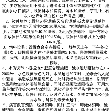
水深
0.7-1
米；池壁用砖石砌成，或用三合土捶紧，池底夯
实，要求坚固耐用不漏水；进出水口用铁丝或塑料网拦住；池
底向排水口倾斜，以便排水和捕捞。留水
10
厘米，每亩用生石
灰
50
公斤加漂白粉
15
公斤清塘消毒。
2
、鳅种放养：最好选择泥鳅
(
又名真泥鳅
)
或大鳞副泥鳅养
殖。清塘消毒
7
天后注水
20-30
厘米深。在池塘向阳一侧施足基
肥，并将池水加深至
40-50
厘米。
3
天后投放鳅种，每平方米水
面放体长
3-5
厘米的鳅种
100-150
尾，或体长
6
厘米以上的鳅种
60-70
尾。
3
、饲料投喂：设置食台定点投喂，一般每天上午、下午各投
喂
1
次，日投喂量为在池泥鳅体重的
5-10%
。具体投喂量看水
质、天气、泥鳅摄食情况灵活掌握。水温过高以及雷雨天可不
投喂。
4
、水质调节：根据池水肥度合理施肥，池水透明度控制在
15-
20
厘米，水色以黄绿色为好。水温超过
30℃
时，泥鳅会钻入泥
中避暑，易造成缺氧窒息死亡，此时要经常加注新水，以调节
水温和增加水体溶解氧含量，同时还要采取遮阳措施，可用水
葫芦和浮萍等水生植物遮阳。泥鳅游到水面浮头
“
吞气
”
时，说
明水中缺氧，应停止施肥，及时注入新水。冬季要加深水位提
高水温，确保泥鳅安全越冬。
5
、病害敌害预防：经常消毒，抓好
“
三消
”
，即鳅体消毒、池
塘消毒、食台消毒。发现病死泥鳅立即捞出，防止感染其他泥