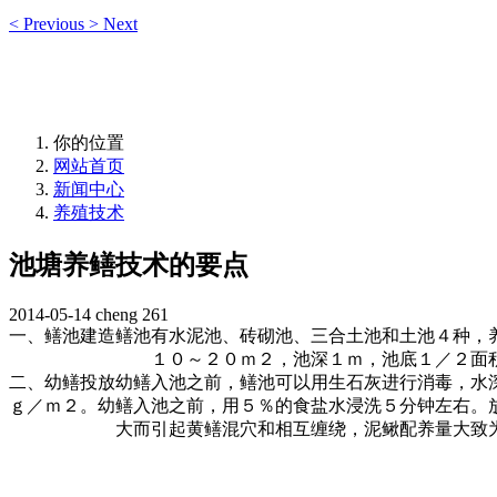
<
Previous
>
Next
你的位置
网站首页
新闻中心
养殖技术
池塘养鳝技术的要点
2014-05-14
cheng
261
一、鳝池建造鳝池有水泥池、砖砌池、三合土池和土池４种，
１０～２０ｍ２，池深１ｍ，池底１／２面
二、幼鳝投放幼鳝入池之前，鳝池可以用生石灰进行消毒，水
ｇ／ｍ２。幼鳝入池之前，用５％的食盐水浸洗５分钟左右。
大而引起黄鳝混穴和相互缠绕，泥鳅配养量大致