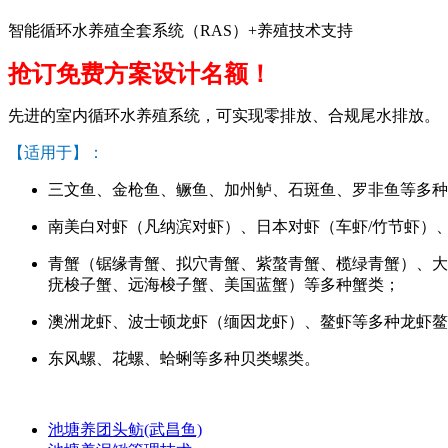
智能循环水养殖全套系统（RAS）+养殖技术支持
抢订免费方案设计名额！
先进的室内循环水养殖系统，可实现零排放、合规尾水排放。
【适用于】：
三文鱼、金枪鱼、鳜鱼、加州鲈、石斑鱼、罗非鱼等多种
南美白对虾（凡纳滨对虾）、日本对虾（车虾/竹节虾）
青蟹（锯缘青蟹、拟穴青蟹、紫螯青蟹、榄绿青蟹）、大
疣梭子蟹、远海梭子蟹、美国蓝蟹）等多种蟹类；
澳洲龙虾、波士顿龙虾（缅因龙虾）、鳌虾等多种龙虾鳌
东风螺、花螺、蛤蜊等多种贝类螺类。
池塘养团头鲂(武昌鱼)