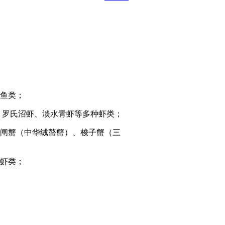
鱼类；
、罗氏沼虾、淡水青虾等多种虾类；
闸蟹（中华绒螯蟹）、梭子蟹（三
虾类；