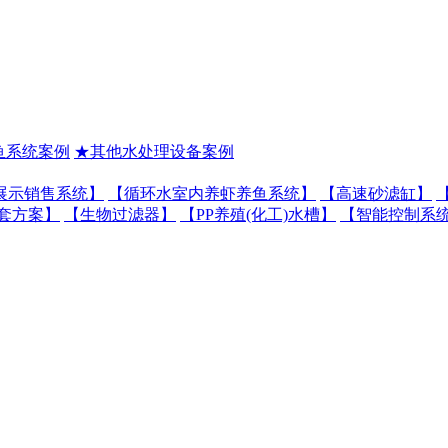
鱼系统案例
★其他水处理设备案例
展示销售系统】
【循环水室内养虾养鱼系统】
【高速砂滤缸】
套方案】
【生物过滤器】
【PP养殖(化工)水槽】
【智能控制系