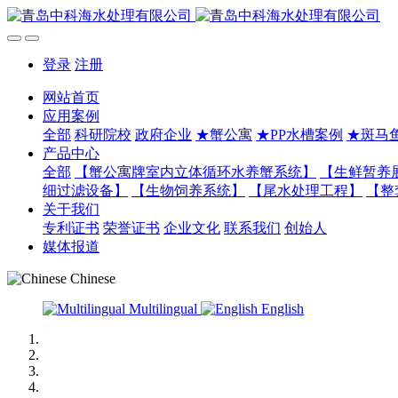
登录
注册
网站首页
应用案例
全部
科研院校
政府企业
★蟹公寓
★PP水槽案例
★斑马
产品中心
全部
【蟹公寓牌室内立体循环水养蟹系统】
【生鲜暂养
细过滤设备】
【生物饲养系统】
【尾水处理工程】
【整
关于我们
专利证书
荣誉证书
企业文化
联系我们
创始人
媒体报道
Chinese
Multilingual
English