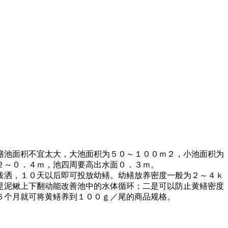
鳝池面积不宜太大，大池面积为５０～１００ｍ２，小池面积为
２～０．４ｍ，池四周要高出水面０．３ｍ。
泼洒，１０天以后即可投放幼鳝。幼鳝放养密度一般为２～４ｋ
是泥鳅上下翻动能改善池中的水体循环；二是可以防止黄鳝密度
６个月就可将黄鳝养到１００ｇ／尾的商品规格。