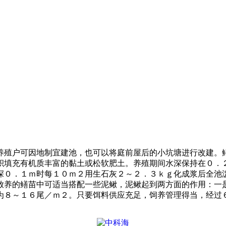
养殖户可因地制宜建池，也可以将庭前屋后的小坑塘进行改建。
积填充有机质丰富的黏土或松软肥土。养殖期间水深保持在０．
深０．１ｍ时每１０ｍ２用生石灰２～２．３ｋｇ化成浆后全池
放养的鳝苗中可适当搭配一些泥鳅，泥鳅起到两方面的作用：一
为８～１６尾／ｍ２。只要饵料供应充足，饲养管理得当，经过