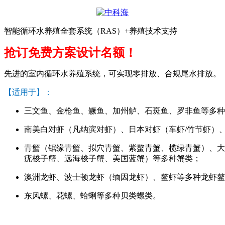
智能循环水养殖全套系统（RAS）+养殖技术支持
抢订免费方案设计名额！
先进的室内循环水养殖系统，可实现零排放、合规尾水排放。
【适用于】：
三文鱼、金枪鱼、鳜鱼、加州鲈、石斑鱼、罗非鱼等多种
南美白对虾（凡纳滨对虾）、日本对虾（车虾/竹节虾）
青蟹（锯缘青蟹、拟穴青蟹、紫螯青蟹、榄绿青蟹）、大
疣梭子蟹、远海梭子蟹、美国蓝蟹）等多种蟹类；
澳洲龙虾、波士顿龙虾（缅因龙虾）、鳌虾等多种龙虾鳌
东风螺、花螺、蛤蜊等多种贝类螺类。