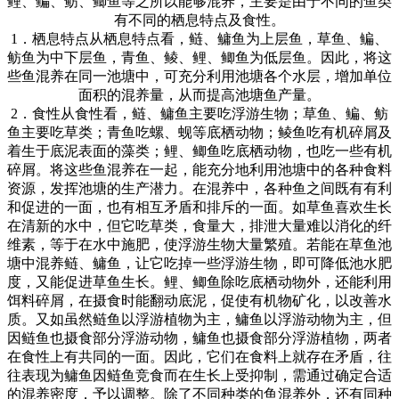
鲤、鳊、鲂、鲫鱼等之所以能够混养，主要是由于不同的鱼类
有不同的栖息特点及食性。
1
．栖息特点从栖息特点看，鲢、鳙鱼为上层鱼，草鱼、鳊、
鲂鱼为中下层鱼，青鱼、鲮、鲤、鲫鱼为低层鱼。因此，将这
些鱼混养在同一池塘中，可充分利用池塘各个水层，增加单位
面积的混养量，从而提高池塘鱼产量。
2
．食性从食性看，鲢、鳙鱼主要吃浮游生物；草鱼、鳊、鲂
鱼主要吃草类；青鱼吃螺、蚬等底栖动物；鲮鱼吃有机碎屑及
着生于底泥表面的藻类；鲤、鲫鱼吃底栖动物，也吃一些有机
碎屑。将这些鱼混养在一起，能充分地利用池塘中的各种食料
资源，发挥池塘的生产潜力。在混养中，各种鱼之间既有有利
和促进的一面，也有相互矛盾和排斥的一面。如草鱼喜欢生长
在清新的水中，但它吃草类，食量大，排泄大量难以消化的纤
维素，等于在水中施肥，使浮游生物大量繁殖。若能在草鱼池
塘中混养鲢、鳙鱼，让它吃掉一些浮游生物，即可降低池水肥
度，又能促进草鱼生长。鲤、鲫鱼除吃底栖动物外，还能利用
饵料碎屑，在摄食时能翻动底泥，促使有机物矿化，以改善水
质。又如虽然鲢鱼以浮游植物为主，鳙鱼以浮游动物为主，但
因鲢鱼也摄食部分浮游动物，鳙鱼也摄食部分浮游植物，两者
在食性上有共同的一面。因此，它们在食料上就存在矛盾，往
往表现为鳙鱼因鲢鱼竞食而在生长上受抑制，需通过确定合适
的混养密度，予以调整。除了不同种类的鱼混养外，还有同种