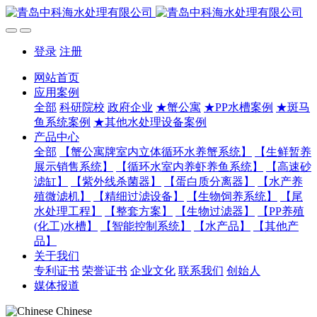
登录
注册
网站首页
应用案例
全部
科研院校
政府企业
★蟹公寓
★PP水槽案例
★斑马
鱼系统案例
★其他水处理设备案例
产品中心
全部
【蟹公寓牌室内立体循环水养蟹系统】
【生鲜暂养
展示销售系统】
【循环水室内养虾养鱼系统】
【高速砂
滤缸】
【紫外线杀菌器】
【蛋白质分离器】
【水产养
殖微滤机】
【精细过滤设备】
【生物饲养系统】
【尾
水处理工程】
【整套方案】
【生物过滤器】
【PP养殖
(化工)水槽】
【智能控制系统】
【水产品】
【其他产
品】
关于我们
专利证书
荣誉证书
企业文化
联系我们
创始人
媒体报道
Chinese