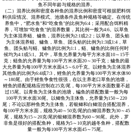
鱼不同年龄与规格的混养。
（二）混养比例和密度各种鱼的混养比例和密度可根据肥料饵
料供应情况、混养模式、池塘条件及鱼种规格等确定。在传统
养鱼中，
“
肥水鱼
”
和
“
吃食鱼
”
的比例为
6:4
；采用配合饵料精
养，可增加
“
吃食鱼
”
的混养数量，其比例一般为
4:6
。以草鱼
为主体混养鲢、鳙鱼，混养比例为
2:1
或
2:2
；以草鱼、团头鲂
为主体混养鲢、鳙鱼，草鱼、团头鲂的比例为
1:3
或
1:4
，草
鱼、团头鲂与鲢、鳙鱼的比例为
1:1
，鲢、鳙鱼的比例任何时
候均为
4:1
或
5:1
。其中，草鱼允养量为每平方米水面
10
～
15
千
克；鲢鱼的允养量为每
100
平方米水面
20
～
30
千克；鳙鱼的最
大允养量为每
100
平方米水面
4.5
～
6.0
千克。以鲤鱼为主体混养
其他鱼的比例为
6:4
或
7:3
，鲤鱼的允养量为每
100
平方米水体
90
～
180
尾。由于鲤鱼争食性很强，在以主养老口草鱼的池塘，
鲤鱼的搭配规格应控制在
25
克
/
尾，每
100
平方米水面数量不超
过
15
尾。以青鱼为主体鱼的池塘，鳊鱼的搭配数量一般为每
100
平方米水面
30
尾。以鲫鱼为主体鱼，允养量为
150
～
220
尾；不论以那种鱼类为主体鱼，若银鲫和白鲫混合搭配混养，
每
100
平方米水面，规格为
40
～
50
克
/
尾的白鲫混养数为
30
～
45
尾，规格为
15
～
20
克
/
尾的银鲫混养数为
60
～
90
尾。此外，罗
非鱼是很好的搭配鱼种，规格为
5
～
10
克的越冬鱼种，搭配数
量一般为每
100
平方米水面
45
～
75
尾。