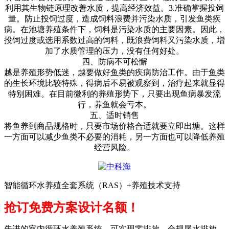
利用其生物链原理改善水质，提高经济效益。
3.
准确掌握投饲
量。防止投饲过度，造成饲料浪费并污染水质，引发鱼类疾
病。在池塘养殖条件下，饲料是污染水质的主要因素。因此，
投饲过度或选用系数过高的饲料，既浪费饲料又污染水质，增
加了水质管理的压力，没有任何好处。
四、防病不可松懈
越是养殖形势低迷，越要做好鱼类的疾病防治工作。由于鱼类
的生长环境比较特殊，得病后不易被观察到，治疗起来就显得
特别困难。在目前微利的养殖形势下，只要出现鱼病暴发流
行，养鱼就会亏本。
五、适时销售
将鱼养到商品规格时，只要市场价格合适就要立即出塘。这样
一方面可以减少鱼类不必要的消耗，另一方面也可以降低养殖
经营风险。
智能循环水养殖全套系统（RAS）+养殖技术支持
抢订免费方案设计名额！
先进的室内循环水养殖系统，可实现零排放、合规尾水排放。