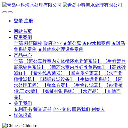
登录
注册
网站首页
应用案例
全部
科研院校
政府企业
★蟹公寓
★PP水槽案例
★斑马
鱼系统案例
★其他水处理设备案例
产品中心
全部
【蟹公寓牌室内立体循环水养蟹系统】
【生鲜暂养
展示销售系统】
【循环水室内养虾养鱼系统】
【高速砂
滤缸】
【紫外线杀菌器】
【蛋白质分离器】
【水产养
殖微滤机】
【精细过滤设备】
【生物饲养系统】
【尾
水处理工程】
【整套方案】
【生物过滤器】
【PP养殖
(化工)水槽】
【智能控制系统】
【水产品】
【其他产
品】
关于我们
专利证书
荣誉证书
企业文化
联系我们
创始人
媒体报道
Chinese