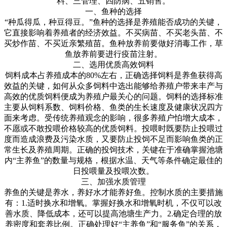
料、三管理、四防病、五销售。
一、鱼种的选择
“
种瓜得瓜，种豆得豆。
”
鱼种的选择是养殖能否成功的关键，
它直接影响着养殖者的经济效益。不买病苗、不买老头苗、不
买炒作苗、不买近亲繁殖苗。鱼种放养前要做好消毒工作，草
鱼放养前要进行疫苗注射。
二、选用优质高效饲料
饲料成本占养殖成本的
80%
左右，正确选择饲料是养鱼获得高
效益的关键，如何从众多饲料中选出能够给养殖户带来丰产与
高效的优质饲料便成为养殖户最关心的问题。饲料的选择标准
主要从饲料系数、饲料价格、鱼类的生长速度及健康状况四方
面来考虑。受传统养殖观念的影响，很多养殖户怕增大成本，
不愿或不敢投喂价格较高的优质饲料。投喂时既要防止投喂过
度而造成浪费及污染水质，又要防止投饲不足而影响鱼类的正
常生长及养殖周期。正确的投饲技术，关键在于准确掌握池塘
内
“
主养鱼
”
的数量与规格，根据水温、天气等条件确定最佳的
日投喂量及投喂次数。
三、加强水质管理
养鱼的关键是养水，养好水才能养好鱼。控制水质的主要措施
有：
1.
适时换水和增氧。掌握好换水和增氧时机，不仅可以改
善水质、降低成本，还可以提高池塘生产力。
2.
确定合理的放
养密度和套养比例。正确处理好
“
主养鱼
”
和
“
服务鱼
”
的关系，