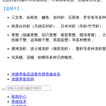
【适用于】：
三文鱼、金枪鱼、鳜鱼、加州鲈、石斑鱼、罗非鱼等多种
南美白对虾（凡纳滨对虾）、日本对虾（车虾/竹节虾）
青蟹（锯缘青蟹、拟穴青蟹、紫螯青蟹、榄绿青蟹）、大
疣梭子蟹、远海梭子蟹、美国蓝蟹）等多种蟹类；
澳洲龙虾、波士顿龙虾（缅因龙虾）、鳌虾等多种龙虾鳌
东风螺、花螺、蛤蜊等多种贝类螺类。
池塘养鱼应该看色辨质施改良
池塘养鱼投饲
新闻中心
养殖技术