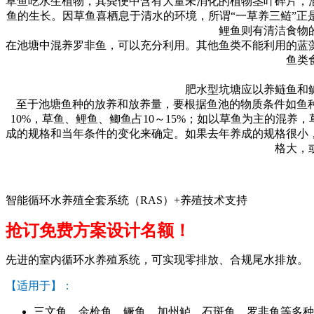
草鱼吃水生植物，其粪便中含有大量未消化的植物茎叶碎片，
鱼的生长。因草鱼喜栖息于清水的环境，所谓
“
一草养三鲢
”
正
鲤鱼则有清洁食物
在池塘中混养罗非鱼，可以充分利用。其他鱼类不能利用的蓝
鱼类
肥水型坑塘应以养鲢鱼和
至于池塘鱼种的放养和放养量，要根据鱼池的物质条件如鱼
10%
，草鱼、鲤鱼、鲫鱼占
10
～
15%
；如以草鱼为主的混养，
成的规格和当年条件的变化来确定。如果去年养成的规格很小
格大，
智能循环水养殖全套系统（RAS）+养殖技术支持
抢订免费方案设计名额！
先进的室内循环水养殖系统，可实现零排放、合规尾水排放。
【适用于】：
三文鱼、金枪鱼、鳜鱼、加州鲈、石斑鱼、罗非鱼等多种