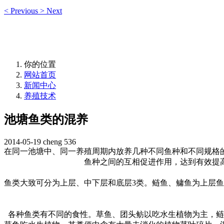
<
Previous
>
Next
你的位置
网站首页
新闻中心
养殖技术
池塘鱼类的混养
2014-05-19
cheng
536
在同一池塘中、同一养殖周期内放养几种不同鱼种和不同规格
鱼种之间的互相促进作用，达到有效提
鱼类大致可分为上层、中下层和底层
3
类。鲢鱼、鳙鱼为上层鱼
各种鱼类有不同的食性。草鱼、团头鲂以吃水生植物为主，鲢