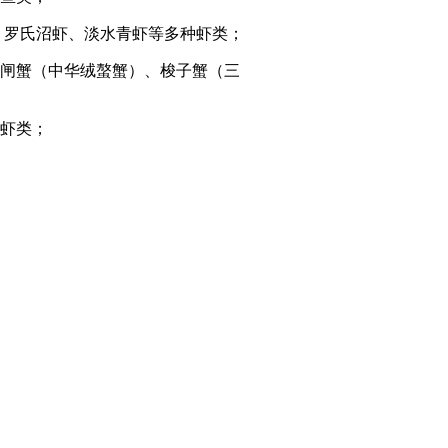
、罗氏沼虾、淡水青虾等多种虾类；
闸蟹（中华绒螯蟹）、梭子蟹（三
虾类；