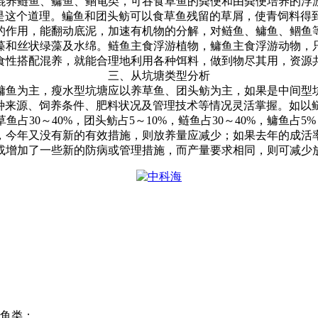
混养鲢鱼、鳙鱼、鲴龟类，可吞食草鱼的粪便和由粪便培养的浮
是这个道理。鳊鱼和团头鲂可以食草鱼残留的草屑，使青饲料得
的作用，能翻动底泥，加速有机物的分解，对鲢鱼、鳙鱼、鲴鱼
藻和丝状绿藻及水绵。鲢鱼主食浮游植物，鳙鱼主食浮游动物，
食性搭配混养，就能合理地利用各种饵料，做到物尽其用，资源
三、从坑塘类型分析
鳙鱼为主，瘦水型坑塘应以养草鱼、团头鲂为主，如果是中间型
种来源、饲养条件、肥料状况及管理技术等情况灵活掌握。如以
草鱼占
30
～
40%
，团头鲂占
5
～
10%
，鲢鱼占
30
～
40%
，鳙鱼占
5%
，今年又没有新的有效措施，则放养量应减少；如果去年的成活
或增加了一些新的防病或管理措施，而产量要求相同，则可减少
鱼类；