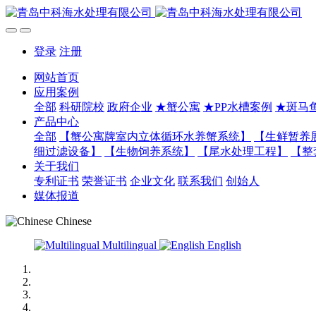
登录
注册
网站首页
应用案例
全部
科研院校
政府企业
★蟹公寓
★PP水槽案例
★斑马
产品中心
全部
【蟹公寓牌室内立体循环水养蟹系统】
【生鲜暂养
细过滤设备】
【生物饲养系统】
【尾水处理工程】
【整
关于我们
专利证书
荣誉证书
企业文化
联系我们
创始人
媒体报道
Chinese
Multilingual
English