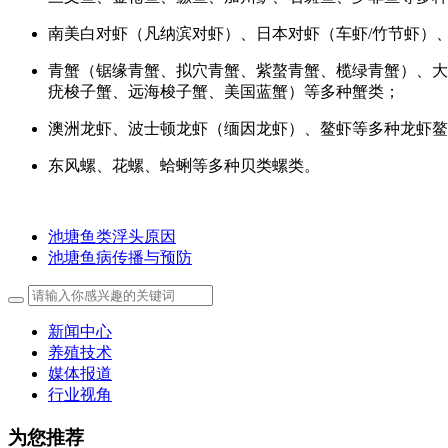
南美白对虾（凡纳滨对虾）、日本对虾（车虾/竹节虾）
青蟹（锯缘青蟹、拟穴青蟹、紫螯青蟹、榄绿青蟹）、大
疣梭子蟹、远海梭子蟹、美国蓝蟹）等多种蟹类；
澳洲龙虾、波士顿龙虾（缅因龙虾）、鳌虾等多种龙虾鳌
东风螺、花螺、蛤蜊等多种贝类螺类。
池塘鱼类浮头原因
池塘鱼病传播与预防
新闻中心
养殖技术
媒体报道
行业视角
为您推荐