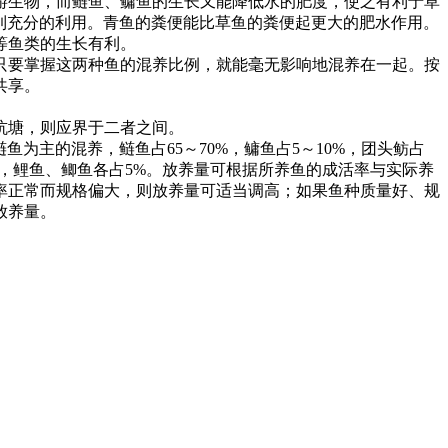
游生物，而鲢鱼、鳙鱼的生长又能降低水的肥度，使之有利于草
到充分的利用。青鱼的粪便能比草鱼的粪便起更大的肥水作用。
等鱼类的生长有利。
只要掌握这两种鱼的混养比例，就能毫无影响地混养在一起。按
共享。
坑塘，则应界于二者之间。
鲢鱼为主的混养，鲢鱼占
65
～
70%
，鳙鱼占
5
～
10%
，团头鲂占
，鲤鱼、鲫鱼各占
5%
。放养量可根据所养鱼的成活率与实际养
率正常而规格偏大，则放养量可适当调高；如果鱼种质量好、规
放养量。