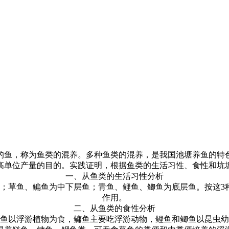
的鱼，称为鱼类的混养。多种鱼类的混养，是我国池塘养鱼的特
高单位产量的目的。实践证明，根据鱼类的生活习性、食性和坑
一、从鱼类的生活习性分析
；草鱼、鳊鱼为中下层鱼；青鱼、鲤鱼、鲫鱼为底层鱼。按这
3
作用。
二、从鱼类的食性分析
鱼以浮游植物为食，鳙鱼主要吃浮游动物，鲤鱼和鲫鱼以昆虫幼