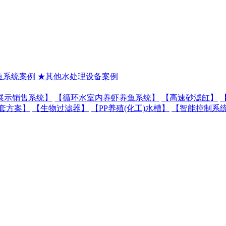
鱼系统案例
★其他水处理设备案例
展示销售系统】
【循环水室内养虾养鱼系统】
【高速砂滤缸】
套方案】
【生物过滤器】
【PP养殖(化工)水槽】
【智能控制系