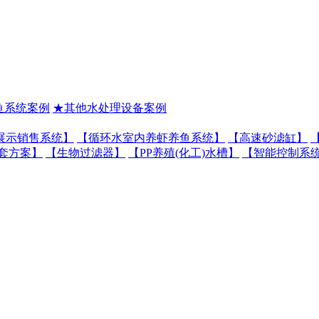
鱼系统案例
★其他水处理设备案例
展示销售系统】
【循环水室内养虾养鱼系统】
【高速砂滤缸】
套方案】
【生物过滤器】
【PP养殖(化工)水槽】
【智能控制系