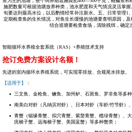
鱼为主的池塘，整个饲养期追施粪肥
400―500
千克，鲢鳙鱼和
施肥数量可根据池塘放养种类，池水肥度和天气情况灵活掌握
旬要达到最高水位，以后酌情经常补注新水。五、日常管理
1
定期检查鱼的生长情况，对鱼生长缓慢的池塘要查明原因，及
结合巡塘要检查食场，清除残饵，确定
智能循环水养殖全套系统（RAS）+养殖技术支持
抢订免费方案设计名额！
先进的室内循环水养殖系统，可实现零排放、合规尾水排放。
【适用于】：
三文鱼、金枪鱼、鳜鱼、加州鲈、石斑鱼、罗非鱼等多种
南美白对虾（凡纳滨对虾）、日本对虾（车虾/竹节虾）
青蟹（锯缘青蟹、拟穴青蟹、紫螯青蟹、榄绿青蟹）、大
疣梭子蟹、远海梭子蟹、美国蓝蟹）等多种蟹类；