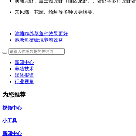
澳洲龙虾、波士顿龙虾（缅因龙虾）、鳌虾等多种龙虾鳌
东风螺、花螺、蛤蜊等多种贝类螺类。
池塘咋养草鱼种效果更好
池塘鱼蟹鳜混养增效益
新闻中心
养殖技术
媒体报道
行业视角
为您推荐
视频中心
小工具
新闻中心