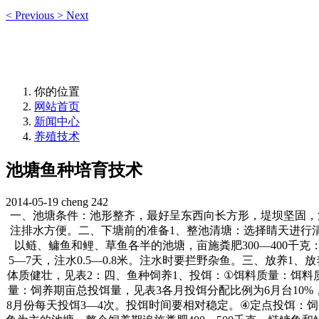
<
Previous
>
Next
你的位置
网站首页
新闻中心
养殖技术
池塘鱼种培育技术
2014-05-19
cheng
242
一、池塘条件：池形整齐，最好呈东西向长方形，堤坝坚固，
注排水方便。二、下塘前的准备
1
、整池清塘：选择睛天进行
以鲢、鳙鱼和鲤、草鱼各半的池塘，亩施粪肥
300―400
千克
5―7
天，注水
0.5―0.8
米。注水时要拦野杂鱼。三、放养
1
、放
体质健壮，见表
2
：四、鱼种饲养
1
、投饵：
①
饵料质量：饵料
量：饲养期亩总投饵量，见表
3
各月投饵分配比例为
6
月台
10%
8
月份每天投饵
3―4
次。投饵时间要相对稳定。
④
定点投饵：饲