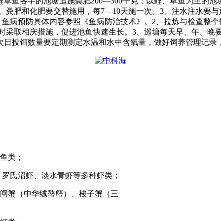
鲤草鱼各半的池塘追施粪肥
200―300
千克；以鲤、草鱼为主的池
。粪肥和化肥要交替施用，每
7―10
天施一次。
3
、注水注水要与
、鱼病预防具体内容参照《鱼病防治技术》。
2
、拉炼与检查整个
时采取相庆措施，促进池鱼快速生长。
3
、巡塘每天早、午、晚
次日投饵数量要定期测定水温和水中含氧量，做好饲养管理记录
鱼类；
、罗氏沼虾、淡水青虾等多种虾类；
闸蟹（中华绒螯蟹）、梭子蟹（三