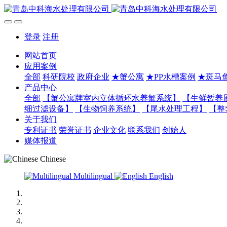
登录
注册
网站首页
应用案例
全部
科研院校
政府企业
★蟹公寓
★PP水槽案例
★斑马
产品中心
全部
【蟹公寓牌室内立体循环水养蟹系统】
【生鲜暂养
细过滤设备】
【生物饲养系统】
【尾水处理工程】
【整
关于我们
专利证书
荣誉证书
企业文化
联系我们
创始人
媒体报道
Chinese
Multilingual
English