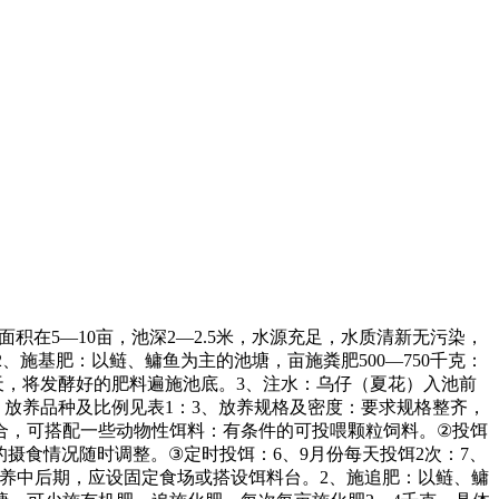
面积在
5―10
亩，池深
2―2.5
米，水源充足，水质清新无污染，
2
、施基肥：以鲢、鳙鱼为主的池塘，亩施粪肥
500―750
千克：
天，将发酵好的肥料遍施池底。
3
、注水：乌仔（夏花）入池前
、放养品种及比例见表
1
：
3
、放养规格及密度：要求规格整齐，
合，可搭配一些动物性饵料：有条件的可投喂颗粒饲料。
②
投饵
的摄食情况随时调整。
③
定时投饵：
6
、
9
月份每天投饵
2
次：
7
、
养中后期，应设固定食场或搭设饵料台。
2
、施追肥：以鲢、鳙