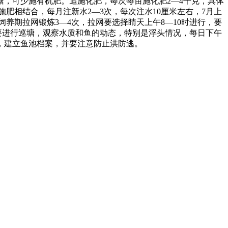
塘，可少施有机肥。追施化肥，每次每亩施化肥
2―4
千克，具体
施肥相结合，每月注新水
2―3
次，每次注水
10
厘米左右，
7
月上
饲养期拉网锻炼
3―4
次，拉网要选择睛天上午
8―10
时进行，要
要进行巡塘，观察水质和鱼的动态，特别是浮头情况，每日下午
，建立鱼池档案，并要注意防止洪防逃。