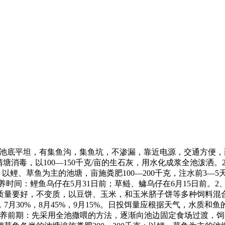
池底平坦，有集鱼沟，集鱼坑，不渗漏，靠近电源，交通方便，
清塘消毒，以
100―150
千克
/
亩的生石灰，用水化成浆全池泼洒。
：以鲤、草鱼为主的池塘，亩施粪肥
100―200
千克，注水前
3―5
养时间：鲤鱼乌仔在
5
月
31
日前；草鲢、鳙乌仔在
6
月
15
日前。
2
质量要好，不变质，以豆饼、玉米，和玉米脐子饼等多种饲料混
，
7
月
30%
，
8
月
45%
，
9
月
15%
。日投饵量应根据天气，水质和鱼
养前期：先采用全池撒喂的方法，逐渐向池边固定食场过渡，饲