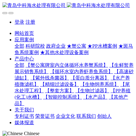
登录
注册
网站首页
应用案例
全部
科研院校
政府企业
★蟹公寓
★PP水槽案例
★斑马
鱼系统案例
★其他水处理设备案例
产品中心
全部
【蟹公寓牌室内立体循环水养蟹系统】
【生鲜暂养
展示销售系统】
【循环水室内养虾养鱼系统】
【高速砂
滤缸】
【紫外线杀菌器】
【蛋白质分离器】
【水产养
殖微滤机】
【精细过滤设备】
【生物饲养系统】
【尾
水处理工程】
【整套方案】
【生物过滤器】
【PP养殖
(化工)水槽】
【智能控制系统】
【水产品】
【其他产
品】
关于我们
专利证书
荣誉证书
企业文化
联系我们
创始人
媒体报道
Chinese