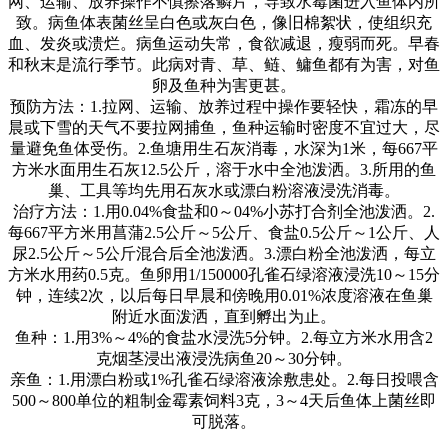
网、运输、放养操作不慎擦落鳞片，导致水霉菌进入鱼体内所
致。病鱼体表菌丝呈白色或灰白色，像旧棉絮状，使组织充
血、发炎或溃烂。病鱼运动失常，食欲减退，瘦弱而死。早春
和秋末是流行季节。此病对青、草、鲢、鳙鱼都有为害，对鱼
卵及鱼种为害更甚。
预防方法：
1.
拉网、运输、放养过程中操作要轻快，霜冻的早
晨或下雪的天气不要拉网捕鱼，鱼种运输时密度不宜过大，尽
量避免鱼体受伤。
2.
鱼塘用生石灰消毒，水深为
1
米，每
667
平
方米水面用生石灰
12.5
公斤，溶于水中全池泼洒。
3.
所用的鱼
巢、工具等均先用石灰水或漂白粉溶液浸洗消毒。
治疗方法：
1.
用
0.04%
食盐和
0
～
04%
小苏打合剂全池泼洒。
2.
每
667
平方米用菖蒲
2.5
公斤～
5
公斤、食盐
0.5
公斤～
1
公斤、人
尿
2.5
公斤～
5
公斤混合后全池泼洒。
3.
漂白粉全池泼洒，每立
方米水用药
0.5
克。鱼卵用
1/150000
孔雀石绿溶液浸洗
10
～
15
分
钟，连续
2
次，以后每日早晨和傍晚用
0.01%
浓度溶液在鱼巢
附近水面泼洒，直到孵出为止。
鱼种：
1.
用
3%
～
4%
的食盐水浸洗
5
分钟。
2.
每立方米水用含
2
克烟茎浸出液浸洗病鱼
20
～
30
分钟。
亲鱼：
1.
用漂白粉或
1%
孔雀石绿溶液涂敷患处。
2.
每日投喂含
500
～
800
单位的粗制金霉素饲料
3
克，
3
～
4
天后鱼体上菌丝即
可脱落。