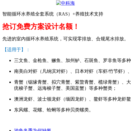
智能循环水养殖全套系统（RAS）+养殖技术支持
抢订免费方案设计名额！
先进的室内循环水养殖系统，可实现零排放、合规尾水排放。
【适用于】：
三文鱼、金枪鱼、鳜鱼、加州鲈、石斑鱼、罗非鱼等多种
南美白对虾（凡纳滨对虾）、日本对虾（车虾/竹节虾）
青蟹（锯缘青蟹、拟穴青蟹、紫螯青蟹、榄绿青蟹）、大
疣梭子蟹、远海梭子蟹、美国蓝蟹）等多种蟹类；
澳洲龙虾、波士顿龙虾（缅因龙虾）、鳌虾等多种龙虾鳌
东风螺、花螺、蛤蜊等多种贝类螺类。
池鱼冬季为何缺氧