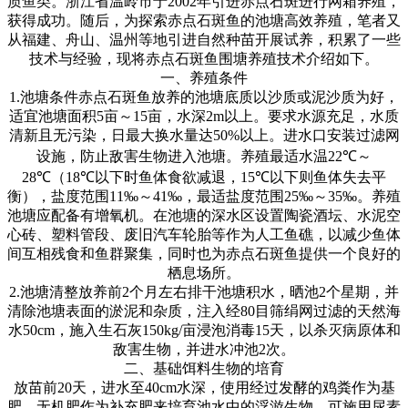
质鱼类。浙江省温岭市于
2002
年引进赤点石斑进行网箱养殖，
获得成功。随后，为探索赤点石斑鱼的池塘高效养殖，笔者又
从福建、舟山、温州等地引进自然种苗开展试养，积累了一些
技术与经验，现将赤点石斑鱼围塘养殖技术介绍如下。
一、养殖条件
1.
池塘条件赤点石斑鱼放养的池塘底质以沙质或泥沙质为好，
适宜池塘面积
5
亩～
15
亩，水深
2m
以上。要求水源充足，水质
清新且无污染，日最大换水量达
50%
以上。进水口安装过滤网
设施，防止敌害生物进入池塘。养殖最适水温
22℃
～
28℃
（
18℃
以下时鱼体食欲减退，
15℃
以下则鱼体失去平
衡），盐度范围
11‰
～
41‰
，最适盐度范围
25‰
～
35‰
。养殖
池塘应配备有增氧机。在池塘的深水区设置陶瓷酒坛、水泥空
心砖、塑料管段、废旧汽车轮胎等作为人工鱼礁，以减少鱼体
间互相残食和鱼群聚集，同时也为赤点石斑鱼提供一个良好的
栖息场所。
2.
池塘清整放养前
2
个月左右排干池塘积水，晒池
2
个星期，并
清除池塘表面的淤泥和杂质，注入经
80
目筛绢网过滤的天然海
水
50cm
，施入生石灰
150kg/
亩浸泡消毒
15
天，以杀灭病原体和
敌害生物，并进水冲池
2
次。
二、基础饵料生物的培育
放苗前
20
天，进水至
40cm
水深，使用经过发酵的鸡粪作为基
肥、无机肥作为补充肥来培育池水中的浮游生物，可施用尿素