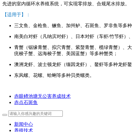
先进的室内循环水养殖系统，可实现零排放、合规尾水排放。
【适用于】：
三文鱼、金枪鱼、鳜鱼、加州鲈、石斑鱼、罗非鱼等多种
南美白对虾（凡纳滨对虾）、日本对虾（车虾/竹节虾）
青蟹（锯缘青蟹、拟穴青蟹、紫螯青蟹、榄绿青蟹）、大
疣梭子蟹、远海梭子蟹、美国蓝蟹）等多种蟹类；
澳洲龙虾、波士顿龙虾（缅因龙虾）、鳌虾等多种龙虾鳌
东风螺、花螺、蛤蜊等多种贝类螺类。
赤眼鳟池塘无公害养成技术
赤点石斑鱼
新闻中心
养殖技术