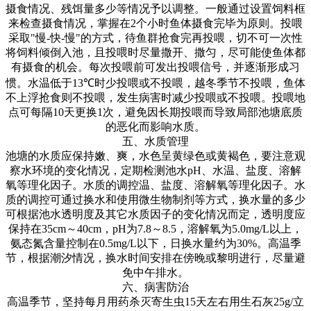
摄食情况、残饵量多少等情况予以调整。一般通过设置饲料框
来检查摄食情况，掌握在
2
个小时鱼体摄食完毕为原则。投喂
采取
"
慢
-
快
-
慢
"
的方式，待鱼群抢食完再投喂，切不可一次性
将饲料倾倒入池，且投喂时尽量撒开、撒匀，尽可能使鱼体都
有摄食的机会。每次投喂前可发出投喂信号，并逐渐形成习
惯。水温低于
13℃
时少投喂或不投喂，越冬季节不投喂，鱼体
不上浮抢食则不投喂，发生病害时减少投喂或不投喂。投喂地
点可每隔
10
天更换
1
次，避免因长期投喂而导致局部池塘底质
的恶化而影响水质。
五、水质管理
池塘的水质应保持嫩、爽，水色呈黄绿色或黄褐色，要注意观
察水环境的变化情况，定期检测池水
pH
、水温、盐度、溶解
氧等理化因子。水质的调控温、盐度、溶解氧等理化因子。水
质的调控可通过换水和使用微生物制剂等方式，换水量的多少
可根据池水透明度及其它水质因子的变化情况而定，透明度应
保持在
35cm
～
40cm
，
pH
为
7.8
～
8.5
，溶解氧为
5.0mg/L
以上，
氨态氮含量控制在
0.5mg/L
以下，日换水量约为
30%
。高温季
节，根据潮汐情况，换水时间安排在傍晚或黎明进行，尽量避
免中午排水。
六、病害防治
高温季节，坚持每月用药杀灭寄生虫
15
天左右用生石灰
25g/
立