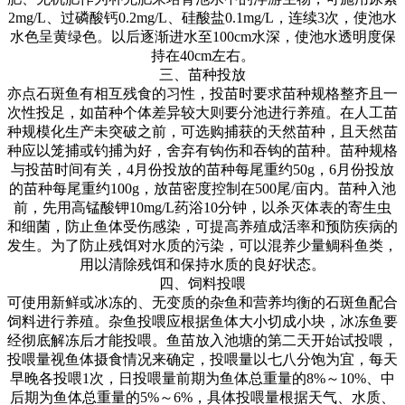
2mg/L
、过磷酸钙
0.2mg/L
、硅酸盐
0.1mg/L
，连续
3
次，使池水
水色呈黄绿色。以后逐渐进水至
100cm
水深，使池水透明度保
持在
40cm
左右。
三、苗种投放
亦点石斑鱼有相互残食的习性，投苗时要求苗种规格整齐且一
次性投足，如苗种个体差异较大则要分池进行养殖。在人工苗
种规模化生产未突破之前，可选购捕获的天然苗种，且天然苗
种应以笼捕或钓捕为好，舍弃有钩伤和吞钩的苗种。苗种规格
与投苗时间有关，
4
月份投放的苗种每尾重约
50g
，
6
月份投放
的苗种每尾重约
100g
，放苗密度控制在
500
尾
/
亩内。苗种入池
前，先用高锰酸钾
10mg/L
药浴
10
分钟，以杀灭体表的寄生虫
和细菌，防止鱼体受伤感染，可提高养殖成活率和预防疾病的
发生。为了防止残饵对水质的污染，可以混养少量鲷科鱼类，
用以清除残饵和保持水质的良好状态。
四、饲料投喂
可使用新鲜或冰冻的、无变质的杂鱼和营养均衡的石斑鱼配合
饲料进行养殖。杂鱼投喂应根据鱼体大小切成小块，冰冻鱼要
经彻底解冻后才能投喂。鱼苗放入池塘的第二天开始试投喂，
投喂量视鱼体摄食情况来确定，投喂量以七八分饱为宜，每天
早晚各投喂
1
次，日投喂量前期为鱼体总重量的
8%
～
10%
、中
后期为鱼体总重量的
5%
～
6%
，具体投喂量根据天气、水质、