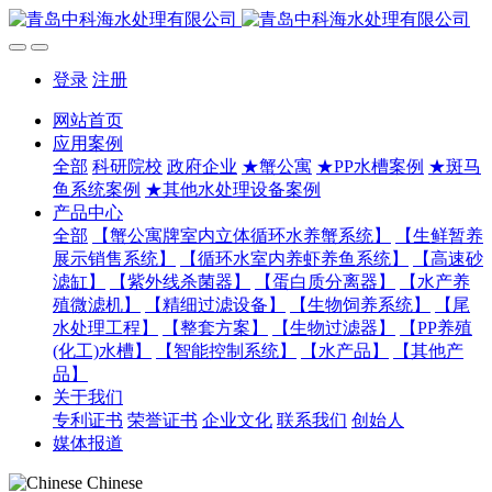
登录
注册
网站首页
应用案例
全部
科研院校
政府企业
★蟹公寓
★PP水槽案例
★斑马
鱼系统案例
★其他水处理设备案例
产品中心
全部
【蟹公寓牌室内立体循环水养蟹系统】
【生鲜暂养
展示销售系统】
【循环水室内养虾养鱼系统】
【高速砂
滤缸】
【紫外线杀菌器】
【蛋白质分离器】
【水产养
殖微滤机】
【精细过滤设备】
【生物饲养系统】
【尾
水处理工程】
【整套方案】
【生物过滤器】
【PP养殖
(化工)水槽】
【智能控制系统】
【水产品】
【其他产
品】
关于我们
专利证书
荣誉证书
企业文化
联系我们
创始人
媒体报道
Chinese