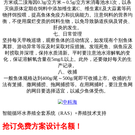
方米或二溴海因
0.3g/
立方米～
0.5g/
立方米消毒池水
1
次，以杀
灭病原体定期在饲料中添加维生素
C
、维生素
E
及大蒜素等药
物拌饵投喂，提高鱼体免疫力和抗病能力。注意饲料的营养均
衡，不使用腐烂变质的饵料生物，以免导致肠道疾病及肾炎、
肝炎的发生。
七、日常管理
坚持每天早晚巡塘，观察鱼体的活动情况，如发现有个别鱼体
离群、游动异常等应及时采取对应措施。发现死鱼、病鱼应及
时捞取并深埋，保持水质清新。平时要注意池水溶解氧的变
化，保证溶解氧含量在
5mg/L
以上。此外，还要做好每天的生
产记录。
八、收捕
一般鱼体规格达到
400g/
尾～
500g/
尾即可收捕上市。收捕的方
法有笼捕、撒网捕捞、拖网捕捞等。在用网捕时，要注意鱼网
的网目要选择适宜，以减少鱼体受伤。
智能循环水养殖全套系统（RAS）+养殖技术支持
抢订免费方案设计名额！