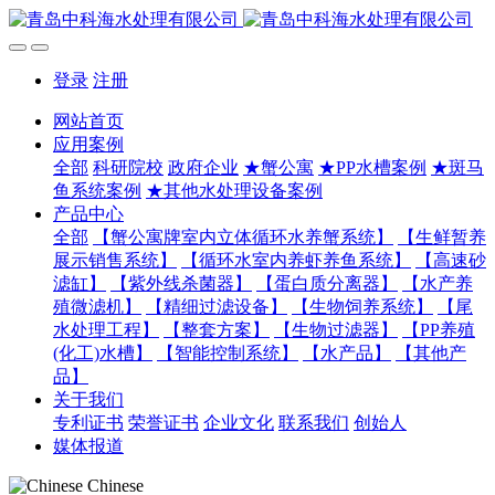
登录
注册
网站首页
应用案例
全部
科研院校
政府企业
★蟹公寓
★PP水槽案例
★斑马
鱼系统案例
★其他水处理设备案例
产品中心
全部
【蟹公寓牌室内立体循环水养蟹系统】
【生鲜暂养
展示销售系统】
【循环水室内养虾养鱼系统】
【高速砂
滤缸】
【紫外线杀菌器】
【蛋白质分离器】
【水产养
殖微滤机】
【精细过滤设备】
【生物饲养系统】
【尾
水处理工程】
【整套方案】
【生物过滤器】
【PP养殖
(化工)水槽】
【智能控制系统】
【水产品】
【其他产
品】
关于我们
专利证书
荣誉证书
企业文化
联系我们
创始人
媒体报道
Chinese