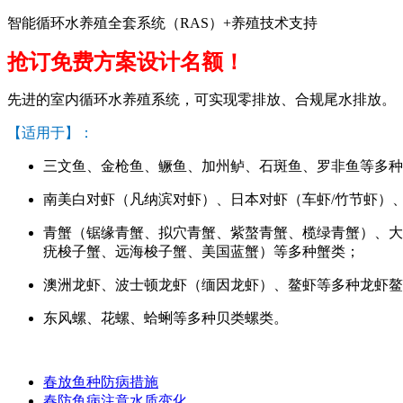
智能循环水养殖全套系统（RAS）+养殖技术支持
抢订免费方案设计名额！
先进的室内循环水养殖系统，可实现零排放、合规尾水排放。
【适用于】：
三文鱼、金枪鱼、鳜鱼、加州鲈、石斑鱼、罗非鱼等多种
南美白对虾（凡纳滨对虾）、日本对虾（车虾/竹节虾）
青蟹（锯缘青蟹、拟穴青蟹、紫螯青蟹、榄绿青蟹）、大
疣梭子蟹、远海梭子蟹、美国蓝蟹）等多种蟹类；
澳洲龙虾、波士顿龙虾（缅因龙虾）、鳌虾等多种龙虾鳌
东风螺、花螺、蛤蜊等多种贝类螺类。
春放鱼种防病措施
春防鱼病注意水质变化