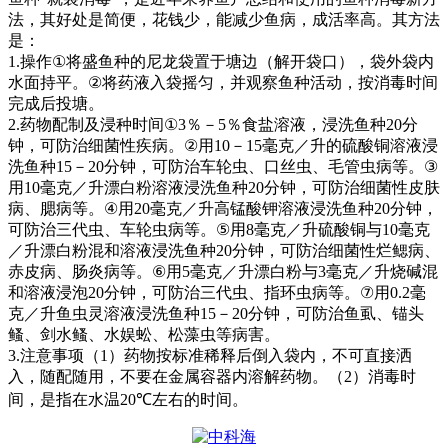
法，其好处是简便，花钱少，能减少鱼病，成活率高。其方法
是：
1.
操作
①
将盛鱼种的尼龙袋置于塘边（解开袋口），袋外袋内
水面持平。
②
将药液入袋摇匀，并观察鱼种活动，按消毒时间
完成后投塘。
2.
药物配制及浸种时间
①3
％－
5
％食盐溶液，浸洗鱼种
20
分
钟，可防治细菌性疾病。
②
用
10
－
15
毫克／升的硫酸铜溶液浸
洗鱼种
15
－
20
分钟，可防治车轮虫、口丝虫、毛管虫病等。
③
用
10
毫克／升漂白粉溶液浸洗鱼种
20
分钟，可防治细菌性皮肤
病、腮病等。
④
用
20
毫克／升高锰酸钾溶液浸洗鱼种
20
分钟，
可防治三代虫、车轮虫病等。
⑤
用
8
毫克／升硫酸铜与
10
毫克
／升漂白粉混和溶液浸洗鱼种
20
分钟，可防治细菌性烂鳃病、
赤皮病、肠炎病等。
⑥
用
5
毫克／升漂白粉与
3
毫克／升烧碱混
和溶液浸泡
20
分钟，可防治三代虫、指环虫病等。
⑦
用
0.2
毫
克／升鱼虫灵溶液浸洗鱼种
15
－
20
分钟，可防治鱼虱、锚头
鳋、剑水鳋、水娱蚣、松藻虫等病害。
3.
注意事项（
1
）药物按标准稀释后倒入袋内，不可直接洒
入，随配随用，不要在金属容器内溶解药物。（
2
）消毒时
间，是指在水温
20℃
左右的时间。