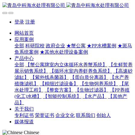
登录
注册
网站首页
应用案例
全部
科研院校
政府企业
★蟹公寓
★PP水槽案例
★斑马
鱼系统案例
★其他水处理设备案例
产品中心
全部
【蟹公寓牌室内立体循环水养蟹系统】
【生鲜暂养
展示销售系统】
【循环水室内养虾养鱼系统】
【高速砂
滤缸】
【紫外线杀菌器】
【蛋白质分离器】
【水产养
殖微滤机】
【精细过滤设备】
【生物饲养系统】
【尾
水处理工程】
【整套方案】
【生物过滤器】
【PP养殖
(化工)水槽】
【智能控制系统】
【水产品】
【其他产
品】
关于我们
专利证书
荣誉证书
企业文化
联系我们
创始人
媒体报道
Chinese