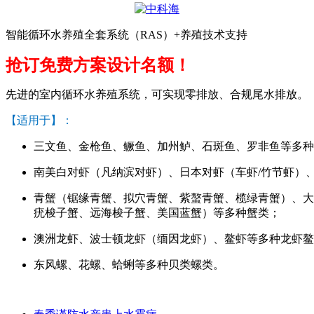
智能循环水养殖全套系统（RAS）+养殖技术支持
抢订免费方案设计名额！
先进的室内循环水养殖系统，可实现零排放、合规尾水排放。
【适用于】：
三文鱼、金枪鱼、鳜鱼、加州鲈、石斑鱼、罗非鱼等多种
南美白对虾（凡纳滨对虾）、日本对虾（车虾/竹节虾）
青蟹（锯缘青蟹、拟穴青蟹、紫螯青蟹、榄绿青蟹）、大
疣梭子蟹、远海梭子蟹、美国蓝蟹）等多种蟹类；
澳洲龙虾、波士顿龙虾（缅因龙虾）、鳌虾等多种龙虾鳌
东风螺、花螺、蛤蜊等多种贝类螺类。