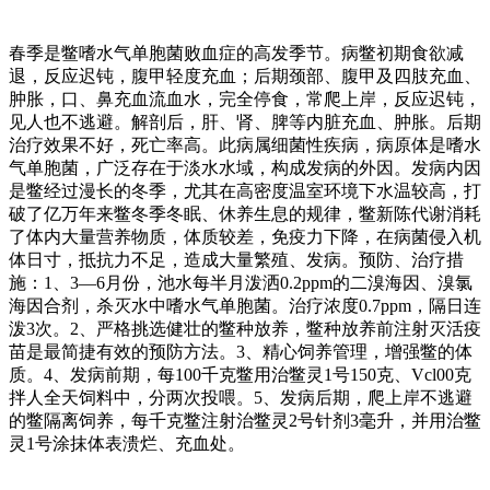
春季是鳖嗜水气单胞菌败血症的高发季节。病鳖初期食欲减
退，反应迟钝，腹甲轻度充血；后期颈部、腹甲及四肢充血、
肿胀，口、鼻充血流血水，完全停食，常爬上岸，反应迟钝，
见人也不逃避。解剖后，肝、肾、脾等内脏充血、肿胀。后期
治疗效果不好，死亡率高。此病属细菌性疾病，病原体是嗜水
气单胞菌，广泛存在于淡水水域，构成发病的外因。发病内因
是鳖经过漫长的冬季，尤其在高密度温室环境下水温较高，打
破了亿万年来鳖冬季冬眠、休养生息的规律，鳖新陈代谢消耗
了体内大量营养物质，体质较差，免疫力下降，在病菌侵入机
体日寸，抵抗力不足，造成大量繁殖、发病。预防、治疗措
施：
1
、
3―6
月份，池水每半月泼洒
0.2ppm
的二溴海因、溴氯
海因合剂，杀灭水中嗜水气单胞菌。治疗浓度
0.7ppm
，隔日连
泼
3
次。
2
、严格挑选健壮的鳖种放养，鳖种放养前注射灭活疫
苗是最简捷有效的预防方法。
3
、精心饲养管理，增强鳖的体
质。
4
、发病前期，每
100
千克鳖用治鳖灵
1
号
150
克、
Vcl00
克
拌人全天饲料中，分两次投喂。
5
、发病后期，爬上岸不逃避
的鳖隔离饲养，每千克鳖注射治鳖灵
2
号针剂
3
毫升，并用治鳖
灵
1
号涂抹体表溃烂、充血处。