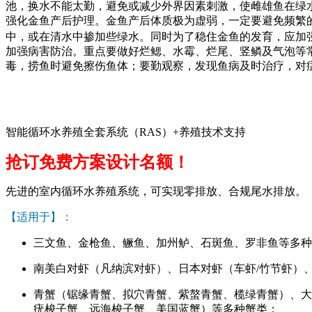
池，换水不能太勤，避免或减少外界因素刺激，使雌雄鱼在绿
强化金鱼产后护理。金鱼产后体质极为虚弱，一定要避免频繁
中，或在清水中掺加些绿水。同时为了稳住金鱼的发育，应加
加强病害防治。重点要做好烂鳃、水霉、烂尾、竖鳞及气泡等
毒，捞鱼时避免擦伤鱼体；要勤观察，发现鱼病及时治疗，对
专
智能循环水养殖全套系统（RAS）+养殖技术支持
抢订免费方案设计名额！
先进的室内循环水养殖系统，可实现零排放、合规尾水排放。
【适用于】：
三文鱼、金枪鱼、鳜鱼、加州鲈、石斑鱼、罗非鱼等多种
南美白对虾（凡纳滨对虾）、日本对虾（车虾/竹节虾）
青蟹（锯缘青蟹、拟穴青蟹、紫螯青蟹、榄绿青蟹）、大
疣梭子蟹、远海梭子蟹、美国蓝蟹）等多种蟹类；