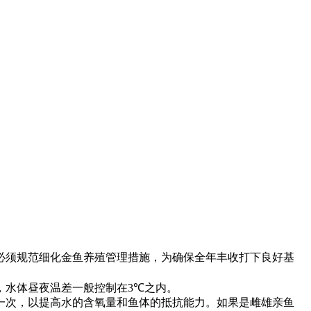
必须规范细化金鱼养殖管理措施，为确保全年丰收打下良好基
，水体昼夜温差一般控制在
3℃
之内。
一次，以提高水的含氧量和鱼体的抵抗能力。如果是雌雄亲鱼