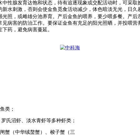
水中性腺发育达饱和状态，待有追逐现象或交配活动时，可采取
的新水刺激，否则会使金鱼觅食活动减少，体色暗淡无光，日久
强光照，或雌雄分池养育。产后金鱼的喂养，要少喂多餐。产后
常见病害的防治工作。要保证金鱼有充足的阳光照晒，并投喂营
症下药，避免病害蔓延。
鱼类；
、罗氏沼虾、淡水青虾等多种虾类；
闸蟹（中华绒螯蟹）、梭子蟹（三