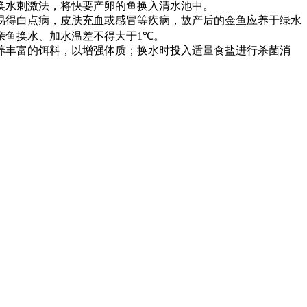
换水刺激法，将快要产卵的鱼换入清水池中。
易得白点病，皮肤充血或感冒等疾病，故产后的金鱼应养于绿水
亲鱼换水、加水温差不得大于
1℃
。
养丰富的饵料，以增强体质；换水时投入适量食盐进行杀菌消