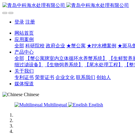
登录
注册
网站首页
应用案例
全部
科研院校
政府企业
★蟹公寓
★PP水槽案例
★斑马
产品中心
全部
【蟹公寓牌室内立体循环水养蟹系统】
【生鲜暂养
细过滤设备】
【生物饲养系统】
【尾水处理工程】
【整
关于我们
专利证书
荣誉证书
企业文化
联系我们
创始人
媒体报道
Chinese
Multilingual
English