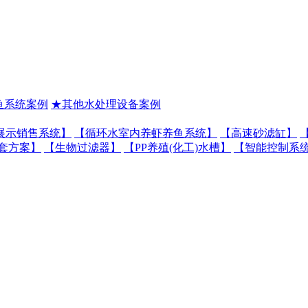
鱼系统案例
★其他水处理设备案例
展示销售系统】
【循环水室内养虾养鱼系统】
【高速砂滤缸】
套方案】
【生物过滤器】
【PP养殖(化工)水槽】
【智能控制系