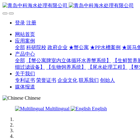
登录
注册
网站首页
应用案例
全部
科研院校
政府企业
★蟹公寓
★PP水槽案例
★斑马
产品中心
全部
【蟹公寓牌室内立体循环水养蟹系统】
【生鲜暂养
细过滤设备】
【生物饲养系统】
【尾水处理工程】
【整
关于我们
专利证书
荣誉证书
企业文化
联系我们
创始人
媒体报道
Chinese
Multilingual
English