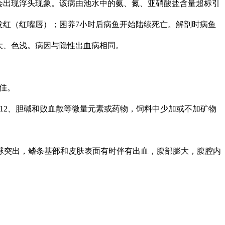
会出现浮头现象。该病由池水中的氨、氮、亚硝酸盐含量超标引
发红（红嘴唇）；困养
7
小时后病鱼开始陆续死亡。解剖时病鱼
。
大、色浅。病因与隐性出血病相同。
佳。
12
、胆碱和败血散等微量元素或药物，饲料中少加或不加矿物
球突出，鳍条基部和皮肤表面有时伴有出血，腹部膨大，腹腔内