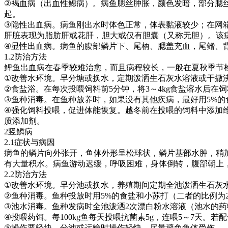
②
褐血病（出血性鳃病）。病鱼腮丝肿胀，颜色发暗，部分腮
起。
③
隐性出血病。病鱼刚出水时体色正常，体表黏液较少；在网
肝脏表现为脂肪肝或花肝，胆大或仅有胆囊（又称无胆）。该
④
显性出血病。病鱼的腹部鳞片下、尾柄、腮盖充血，尾鳍、
1.2
防治方法
鲤鱼出血病在春季较难治愈，而且病程较长，一般在夏秋季节
①
改善水环境。早分塘或换水，定期泼洒生石灰水溶液或干撒
②
食盐浴。在每次投喂饲料前
5
分钟，将
3
～
4kg
食盐溶水后在饲
③
鱼种消毒。在鱼种放养时，如果没有其他疾病，最好用
5%
的
④
强化饲料投喂，促进体能恢复。越冬前在投喂的饲料中添加
质添加剂。
2
竖鳞病
2.1
症状与病因
病鱼的鳞片向外张开，鱼体外形呈松球状，鳞片基部水肿，稍
有大量积水。病鱼游动迟缓，呼吸困难，身体倒转，腹部朝上
2.2
防治方法
①
改善水环境。早分池或换水，养殖期间定期全池泼洒生石灰
②
鱼种消毒。鱼种投放时用
5%
的食盐和小苏打（二者的比例为
③
池水消毒。鱼种发病时全池泼洒
2
次漂白粉水溶液（池水的药
④
投喂药饵。每
100kg
鱼每天投喂抗菌素
5g
，连喂
5
～
7
天。若配
⑤
操作要轻快。分池或运输时操作轻快，尽量避免鱼体受伤。