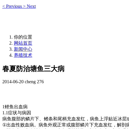
<
Previous
>
Next
你的位置
网站首页
新闻中心
养殖技术
春夏防治塘鱼三大病
2014-06-20
cheng
276
1
鲤鱼出血病
1.1
症状与病因
病鱼腹部的鳞片下、鳍条和尾柄充血发红，病鱼上浮贴近冰层
①
出血性败血病。病鱼外观正常或腹部鳞片下充血发红，解剖