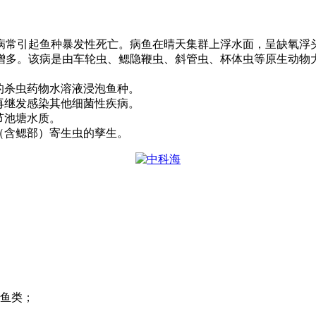
病常引起鱼种暴发性死亡。病鱼在晴天集群上浮水面，呈缺氧浮
增多。该病是由车轮虫、鳃隐鞭虫、斜管虫、杯体虫等原生动物
的杀虫药物水溶液浸泡鱼种。
再继发感染其他细菌性疾病。
节池塘水质。
（含鳃部）寄生虫的孳生。
鱼类；