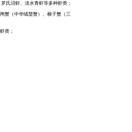
、罗氏沼虾、淡水青虾等多种虾类；
闸蟹（中华绒螯蟹）、梭子蟹（三
虾类；