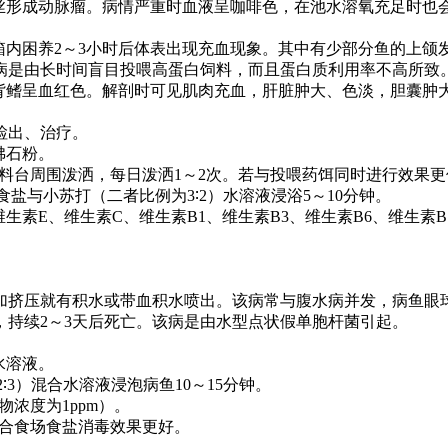
丝形成动脉瘤。病情严重时血液呈咖啡色，在池水溶氧充足时也
箱内困养
2
～
3
小时后体表出现充血现象。其中有少部分鱼的上颌
病是由长时间盲目投喂高蛋白饲料，而且蛋白质利用率不高所致
背鳍呈血红色。解剖时可见肌肉充血，肝脏肿大、色淡，胆囊肿
检出、治疗。
沸石粉。
料台周围泼洒，每日泼洒
1
～
2
次。若与投喂药饵同时进行效果更
食盐与小苏打（二者比例为
3∶2
）水溶液浸浴
5
～
10
分钟。
维生素
E
、维生素
C
、维生素
B1
、维生素
B3
、维生素
B6
、维生素
B
加挤压就有积水或带血积水喷出。该病常与腹水病并发，病鱼眼
，持续
2
～
3
天后死亡。该病是由水型点状假单胞杆菌引起。
水溶液。
2∶3
）混合水溶液浸泡病鱼
10
～
15
分钟。
物浓度为
1ppm
）。
合食场食盐消毒效果更好。