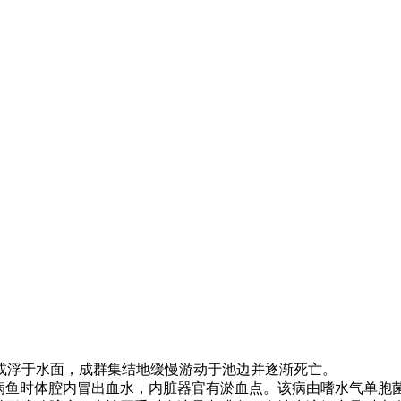
或浮于水面，成群集结地缓慢游动于池边并逐渐死亡。
病鱼时体腔内冒出血水，内脏器官有淤血点。该病由嗜水气单胞