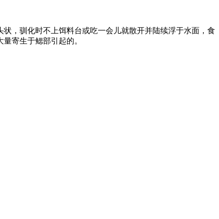
头状，驯化时不上饵料台或吃一会儿就散开并陆续浮于水面，食
大量寄生于鳃部引起的。