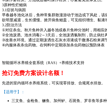
3
原种性烂鳃病
3.1
症状与病因
早春越冬池化冰后，鱼种常集群散漫游动于池边或下风处，该
欲明显减退，生长缓慢。掀开病鱼鳃盖，可见组织增生、黏液
3.2
防治方法
①
对症杀虫。秋片鱼种并入越冬池或春片鱼种分池时，用相应
②
全池泼洒。池水消毒
2
～
3
天后，全池泼洒氯制剂，防止病灶
③
改善水环境。通过定期泼洒生石灰水溶液或干撒沸石粉来调
④
内服体表杀虫药物。在饲料中定期添加杀虫药物以预防体表
智能循环水养殖全套系统（RAS）+养殖技术支持
抢订免费方案设计名额！
先进的室内循环水养殖系统，可实现零排放、合规尾水排放。
【适用于】：
三文鱼、金枪鱼、鳜鱼、加州鲈、石斑鱼、罗非鱼等多种