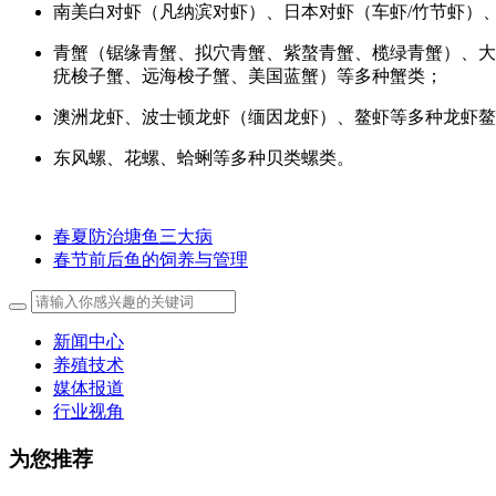
南美白对虾（凡纳滨对虾）、日本对虾（车虾/竹节虾）
青蟹（锯缘青蟹、拟穴青蟹、紫螯青蟹、榄绿青蟹）、大
疣梭子蟹、远海梭子蟹、美国蓝蟹）等多种蟹类；
澳洲龙虾、波士顿龙虾（缅因龙虾）、鳌虾等多种龙虾鳌
东风螺、花螺、蛤蜊等多种贝类螺类。
春夏防治塘鱼三大病
春节前后鱼的饲养与管理
新闻中心
养殖技术
媒体报道
行业视角
为您推荐