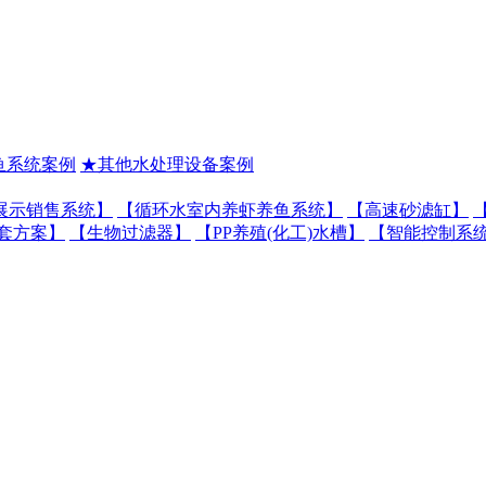
鱼系统案例
★其他水处理设备案例
展示销售系统】
【循环水室内养虾养鱼系统】
【高速砂滤缸】
套方案】
【生物过滤器】
【PP养殖(化工)水槽】
【智能控制系