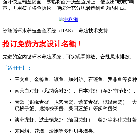
卤汁快速端至席面，趁热将卤汁浇至鱼身上，便发出
“
吱吱
”
响
声，再用筷子将鱼拆松，使卤汁充分地渗透到鱼肉内即成。
智能循环水养殖全套系统（RAS）+养殖技术支持
抢订免费方案设计名额！
先进的室内循环水养殖系统，可实现零排放、合规尾水排放。
【适用于】：
三文鱼、金枪鱼、鳜鱼、加州鲈、石斑鱼、罗非鱼等多种
南美白对虾（凡纳滨对虾）、日本对虾（车虾/竹节虾）
青蟹（锯缘青蟹、拟穴青蟹、紫螯青蟹、榄绿青蟹）、大
疣梭子蟹、远海梭子蟹、美国蓝蟹）等多种蟹类；
澳洲龙虾、波士顿龙虾（缅因龙虾）、鳌虾等多种龙虾鳌
东风螺、花螺、蛤蜊等多种贝类螺类。