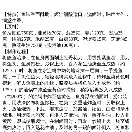
【特点】鱼味香而酥脆，卤汁甜酸适口，浇卤时，响声大作，
满堂生香。
【原料】
鲜活鳃鱼
750
克，韭黄段
70
克。葱
25
克、姜片
20
克、酱油
25
克、绍酒
25
克、米醋
25
克、白糖
50
克、湿淀粉
15
克、芝麻油
5
克、熟花生油
750
克（实耗油
100
克）。
【制作过程】
将鳜鱼治净，在鱼身两面剞上牡丹花刀，用线扎紧鱼嘴，用刀
将鱼头、鱼身拍松。炒锅上火、舀入花生油烧至五成热（约
125℃
）时，将鱼在水淀粉中均匀地涂抹一层糊，一手提鱼
尾，一手抓住鱼头，轻轻地将其放入油锅中，待炸至淡黄色时
捞起，解去鱼嘴上的扎线，略凉后再将鱼放入七成热（约
175℃
）的油锅中炸至金黄色时捞出，稍凉后再放入八成热
（约
200℃
）的油锅中炸至焦黄色，鱼身浮在油面时，捞出装
盘，用洗净的布将鱼揿松。在第二次重油炸鱼时，另取锅上
火，放油烧热，下葱、姜末煸香，加酱油、绍酒、白糖和清水
烧沸。用淀粉水勾芡，再淋入芝麻油、醋、熟花生油，投入韭
黄段，即成糖醋卤汁。在制卤同时，再取一炒锅上火，烧至锅
底灼热时，舀入熟花生油，及时将另一锅的卤汁倒入，将鱼和