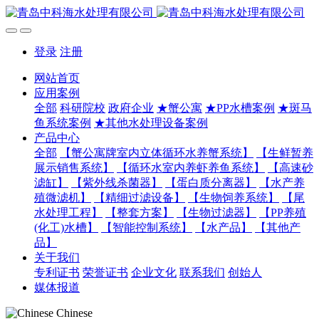
登录
注册
网站首页
应用案例
全部
科研院校
政府企业
★蟹公寓
★PP水槽案例
★斑马
鱼系统案例
★其他水处理设备案例
产品中心
全部
【蟹公寓牌室内立体循环水养蟹系统】
【生鲜暂养
展示销售系统】
【循环水室内养虾养鱼系统】
【高速砂
滤缸】
【紫外线杀菌器】
【蛋白质分离器】
【水产养
殖微滤机】
【精细过滤设备】
【生物饲养系统】
【尾
水处理工程】
【整套方案】
【生物过滤器】
【PP养殖
(化工)水槽】
【智能控制系统】
【水产品】
【其他产
品】
关于我们
专利证书
荣誉证书
企业文化
联系我们
创始人
媒体报道
Chinese