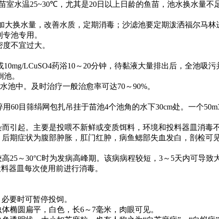
苗室水温
25~30℃
，尤其是
20
日以上日龄的鱼苗，池水换水量不
加大换水量，改善水质，定期消毒；沙滤池要定期泼洒福尔马林
到专池专用。
密度不宜过大。
或
10mg/LCuSO4
药浴
10
～
20
分钟，待黏液大量排出后，全池吸污
倒池。
水池中。及时治疗一般治愈率可达
70
～
90%
。
碎用
60
目筛绢网包扎吊挂于苗池
4
个池角的水下
30cm
处。一个
50m
染而引起。主要是投喂不新鲜或变质饵料，环境和投料器皿消毒
。后期症状为腹部肿胀，肛门红肿，病鱼鳃部失血发白，剖检可
较高
25
～
30°C
时为发病高峰期。该病病程较短，
3
～
5
天内可导致
投料器皿每次使用前进行消毒。
，必要时可暂停投饲。
虫体椭圆扁平，白色，长
6
～
7
毫米，肉眼可见。