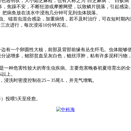
白色透明状，大小如芝麻粒，也有人称之为
“
白芝麻病
”
、
“
白蚁病
”
多，焦躁不安，不断狂游或摩擦网壁，以致鳞片脱落，引起感染
。把病鱼放在淡水中浸泡几分钟可见到虫体脱落。
虫、锚首虫混合感染，加重病情，若不及时治疗，可在短时期内
分三次进行，每次浸浴
10
分钟左右。
一边有一个卵圆性大核，前部及背部前缘有丛生纤毛。虫体能够
液分泌增多，鳃部贫血呈灰白色，鳃丝浮肿，粘有许多泥样污物
是一种危害性较大的寄生虫疾病。主要危害晚春初夏培育出的全
%
以上。
，浸洗时密度控制在
25
～
35
尾
/L
，并充气增氧。
。
等）投喂
5
天至痊愈。