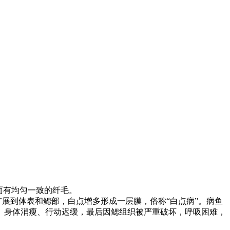
面有均匀一致的纤毛。
扩展到体表和鳃部，白点增多形成一层膜，俗称
“
白点病
”
。病鱼
、身体消瘦、行动迟缓，最后因鳃组织被严重破坏，呼吸困难，