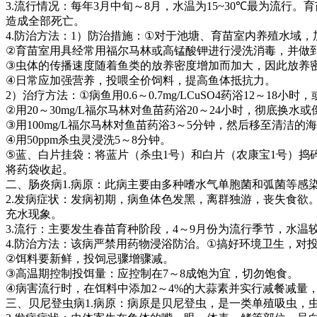
3.
流行情况：每年
3
月中旬～
8
月，水温为
15~30℃
最为流行。育
造成全部死亡。
4.
防治方法：
1
）防治措施：
①
对于池塘、育苗室内养殖水域，
②
育苗室用具经常用福尔马林或高锰酸钾进行浸洗消毒，并做
③
虫体的传播速度随着鱼类的放养密度增加而加大，因此放养
④
日常应加强营养，投喂全价饲料，提高鱼体抵抗力。
2
）治疗方法：
①
病鱼用
0.6
～
0.7mg/LCuSO4
药浴
12
～
18
小时，
②
用
20
～
30mg/L
福尔马林对鱼苗药浴
20
～
24
小时，彻底换水或
③
用
100mg/L
福尔马林对鱼苗药浴
3
～
5
分钟，然后移至清洁的海
④
用
50ppm
杀虫灵浸洗
5
～
8
分钟。
⑤
蓝、白片挂袋：将蓝片（杀虫
1
号）和白片（农康宝
1
号）捣
将药袋收起。
二、肠炎病
1.
病原：此病主要由多种嗜水气单胞菌和弧菌等感
2.
发病症状：发病初期，病鱼体色发黑，离群独游，丧失食欲
充水现象。
3.
流行：主要发生春苗育种阶段，
4
～
9
月份为流行季节，水温
4.
防治方法：该病严禁用药物浸浴防治。
①
搞好环境卫生，对
②
饵料要新鲜，投饲忌骤增骤减。
③
高温期控制投饵量：应控制在
7
～
8
成饱为宜，切勿饱食。
④
病害流行时，在饵料中添加
2
～
4%
的大蒜素并实行减餐减量
三、贝尼登虫病
1.
病原：病原是贝尼登虫，是一类单殖吸虫，