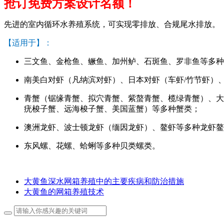
抢订免费方案设计名额！
先进的室内循环水养殖系统，可实现零排放、合规尾水排放。
【适用于】：
三文鱼、金枪鱼、鳜鱼、加州鲈、石斑鱼、罗非鱼等多种
南美白对虾（凡纳滨对虾）、日本对虾（车虾/竹节虾）
青蟹（锯缘青蟹、拟穴青蟹、紫螯青蟹、榄绿青蟹）、大
疣梭子蟹、远海梭子蟹、美国蓝蟹）等多种蟹类；
澳洲龙虾、波士顿龙虾（缅因龙虾）、鳌虾等多种龙虾鳌
东风螺、花螺、蛤蜊等多种贝类螺类。
大黄鱼深水网箱养殖中的主要疾病和防治措施
大黄鱼的网箱养殖技术