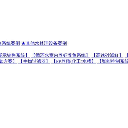
鱼系统案例
★其他水处理设备案例
展示销售系统】
【循环水室内养虾养鱼系统】
【高速砂滤缸】
套方案】
【生物过滤器】
【PP养殖(化工)水槽】
【智能控制系