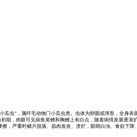
小瓜虫
”
，属纤毛动物门小瓜虫类。虫体为卵圆或球形，全身表
病初期，肉眼可见病鱼尾鳍和胸鳍上有白点，随着病情发展逐渐
摩擦，严重时鳞片脱落、肌肉发炎、溃烂，眼睛白浊、食欲下降