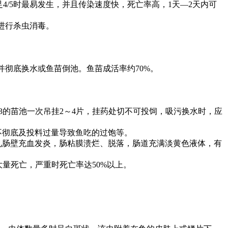
足
4/5
时最易发生，并且传染速度快，死亡率高，
1
天
―2
天内可
进行杀虫消毒。
并彻底换水或鱼苗倒池。鱼苗成活率约
70%
。
3
的苗池一次吊挂
2
～
4
片，挂药处切不可投饲，吸污换水时，应
不彻底及投料过量导致鱼吃的过饱等。
见肠壁充血发炎，肠粘膜溃烂、脱落，肠道充满淡黄色液体，有
大量死亡，严重时死亡率达
50%
以上。