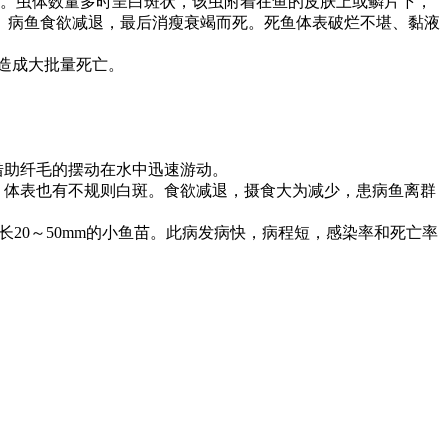
。虫体数量多时呈白斑状，该虫附着在鱼的皮肤上或鳞片下，
。病鱼食欲减退，最后消瘦衰竭而死。死鱼体表破烂不堪、黏液
造成大批量死亡。
借助纤毛的摆动在水中迅速游动。
，体表也有不规则白斑。食欲减退，摄食大为减少，患病鱼离群
长
20
～
50mm
的小鱼苗。此病发病快，病程短，感染率和死亡率