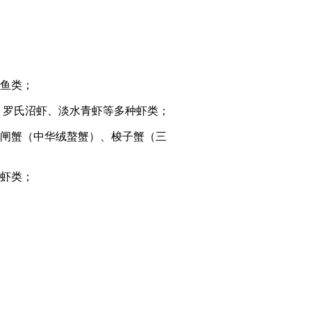
鱼类；
、罗氏沼虾、淡水青虾等多种虾类；
闸蟹（中华绒螯蟹）、梭子蟹（三
虾类；