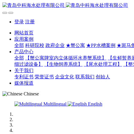
登录
注册
网站首页
应用案例
全部
科研院校
政府企业
★蟹公寓
★PP水槽案例
★斑马
产品中心
全部
【蟹公寓牌室内立体循环水养蟹系统】
【生鲜暂养
细过滤设备】
【生物饲养系统】
【尾水处理工程】
【整
关于我们
专利证书
荣誉证书
企业文化
联系我们
创始人
媒体报道
Chinese
Multilingual
English