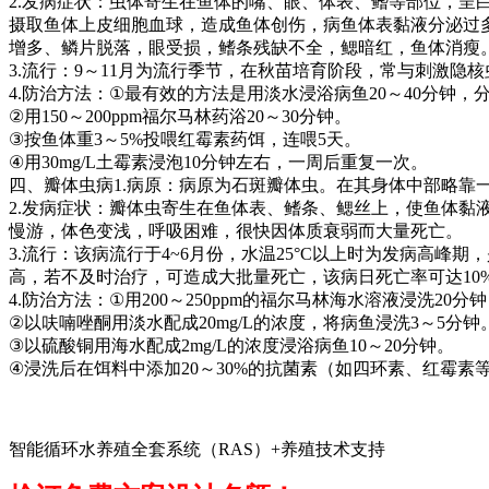
2.
发病症状：虫体寄生在鱼体的嘴、眼、体表、鳍等部位，呈
摄取鱼体上皮细胞血球，造成鱼体创伤，病鱼体表黏液分泌过
增多、鳞片脱落，眼受损，鳍条残缺不全，鳃暗红，鱼体消瘦
3.
流行：
9
～
11
月为流行季节，在秋苗培育阶段，常与刺激隐核
4.
防治方法：
①
最有效的方法是用淡水浸浴病鱼
20
～
40
分钟，
②
用
150
～
200ppm
福尔马林药浴
20
～
30
分钟。
③
按鱼体重
3
～
5%
投喂红霉素药饵，连喂
5
天。
④
用
30mg/L
土霉素浸泡
10
分钟左右，一周后重复一次。
四、瓣体虫病
1.
病原：病原为石斑瓣体虫。在其身体中部略靠
2.
发病症状：瓣体虫寄生在鱼体表、鳍条、鳃丝上，使鱼体黏
慢游，体色变浅，呼吸困难，很快因体质衰弱而大量死亡。
3.
流行：该病流行于
4~6
月份，水温
25°C
以上时为发病高峰期，
高，若不及时治疗，可造成大批量死亡，该病日死亡率可达
10
4.
防治方法：
①
用
200
～
250ppm
的福尔马林海水溶液浸洗
20
分钟
②
以呋喃唑酮用淡水配成
20mg/L
的浓度，将病鱼浸洗
3
～
5
分钟
③
以硫酸铜用海水配成
2mg/L
的浓度浸浴病鱼
10
～
20
分钟。
④
浸洗后在饵料中添加
20
～
30%
的抗菌素（如四环素、红霉素
智能循环水养殖全套系统（RAS）+养殖技术支持