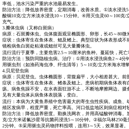
率低，池水污染严重的水池最易发生。
防治方法：降低放养密度，定期消毒，改善水质。
①
淡水浸洗
5
酸铜
10
克
/
立方米淡水浸洗
10
～
15
分钟。
④
用灭虫灵
60
～
100
克
/
充气。
3.
瓣体虫病（又称白斑病）
病原：石斑瓣体虫。虫体腹面观呈椭圆形、卵形，长
45
～
80
微
症状：虫体寄生在鱼体表、鳃及鳍上。典型症状为体表形成不
镜检病鱼白斑处粘液或鳃丝可见大量瓣体虫。
流行流行于夏季，主要危害
2.5
～
10
厘米的鱼种。蔓延快，死亡
防治方法：预防同隐核虫病。治疗：
①
用淡水浸洗病鱼
2
～
4
分
用驱虫剂（如渔药海虫净、纤虫清等）
5
～
10
克
/
立方米海水增
4.
贝尼登虫病
病原：贝尼登虫。虫体椭圆形，背腹扁平，大小相差甚大。前
症状：虫体寄生在鱼体表、鳍条及鳃上。患病初期病鱼体表有
疡。病鱼焦躁不安，在水表面狂游不止，不断地摩擦网边。摄
见有大量虫体从病鱼体表脱落，变白。
流行：本病为大黄鱼养殖中危害最大的寄生虫性疾病。成鱼、
殖区发病早，程度严重，死亡率高。河口低盐地区则病症相对
防治方法：降低放养密度。勤换洗网衣，并用高锰酸钾消毒。
克
/
立方米诺氟沙星等抗菌药浸洗
5
～
10
分钟。
②
福尔马林
250
毫
2
分钟。
⑤
采用驱虫灵药物拌料投喂，连用
3
～
5
天，效果显著。