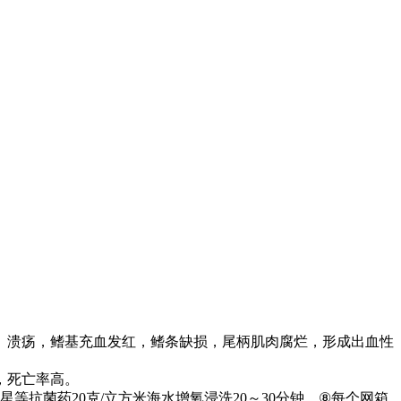
、溃疡，鳍基充血发红，鳍条缺损，尾柄肌肉腐烂，形成出血性
，死亡率高。
星等抗菌药
20
克
/
立方米海水增氧浸洗
20
～
30
分钟。
⑧
每个网箱