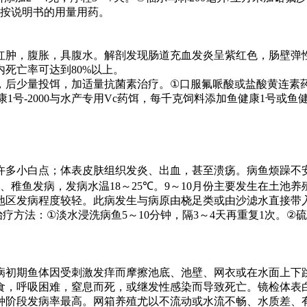
按说明书的用量用药。
红肿，腹胀，具腹水。解剖发现肠道充血发炎呈紫红色，肠壁弹
内死亡率可达到
80%
以上。
，后少量投饵，加适量抗菌素治疗。
①
口服氟哌酸或盐酸黄连素
康
1
号
-2000
与水产专用
Vc
药饵，每千克饲料添加鱼健康
1
号或鱼
许多小白点；体表皮肤组织发炎、出血，甚至溃疡。病鱼烦躁不
、稚鱼发病，发病水温
18
～
25℃
。
9
～
10
月份主要发生在土池养
地区发病程度较轻。此病发生与病原由桡足类或由沙滤水直接带
治疗方法：
①
淡水浸洗病鱼
5
～
10
分钟，隔
3
～
4
天再重复
1
次。
②
硫
病初期鱼体因受刺激发痒而摩擦池底、池壁、网衣或在水面上下
食，呼吸困难，窒息而死，或继发性感染而导致死亡。镜检体表
种阶段发病率最高。网箱养殖尤以不流动或水流不畅、水质差、