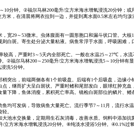
～
10
分钟。
②
福尔马林
200
毫升
/
立方米海水增氧浸洗
20
分钟；或
立方米，在清晨将网衣拉到一边，并提到离水面
0.5
米左右均匀泼
米，宽
29
～
53
微米。虫体腹面有一圆形胞口和漏斗状口管。大核
1
规则白斑。寄生处分泌大量粘液。病鱼常浮于水面，呼吸困难，
率较高，严重时
3
～
5
天内全部死亡。一般在水温
25
～
27℃
，水流
钟。
②
福尔马林
200
～
250
毫升
/
立方米海水增氧浸洗
5
～
10
分钟有显
氧浸洗
5
分钟。
部稍突出，前端两侧各有
1
个前吸盘。后端有
1
个后吸盘，边缘小
白点，继而扩大呈白斑状。严重时鳍和尾部发白，眼球红肿充血
食量下降，鱼体消瘦，累积死亡率高。镜检白斑部位的鳞片、鳍
幼鱼均可发病，导致病鱼大量死亡。流行季节
7
～
11
月，流行水温
较轻。
加大池水交换量，定期用生石灰消毒，改善水质。饲料中添加抗
升
/
立方米海水增氧浸洗
20
分钟。
⑧
纯淡水浸浴
5
分钟。
④0.1%
过