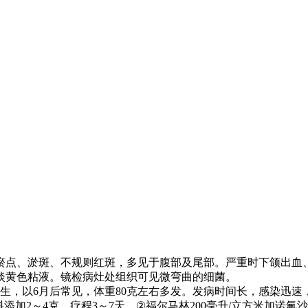
瘀点、淤斑、不规则红斑，多见于腹部及尾部。严重时下颌出血
淡黄色粘液。镜检病灶处组织可见微弯曲的细菌。
生，以
6
月后常见，体重
80
克左右多发。发病时间长，感染迅速
料添加
2
～
4
克，疗程
3
～
7
天。
②
福尔马林
200
毫升
/
立方米加诺氟沙