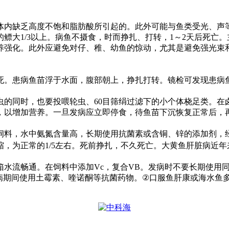
体内缺乏高度不饱和脂肪酸所引起的。此外可能与鱼类受光、声
的鳔大
1/3
以上。病鱼不摄食，时而挣扎、打转，
1
～
2
天后死亡。
养强化。此外应避免对仔、稚、幼鱼的惊动，尤其是避免强光束
死。患病鱼苗浮于水面，腹部朝上，挣扎打转。镜检可发现患病
虫的同时，也要投喂轮虫、
60
目筛绢过滤下的小个体桡足类。在
，以增加营养。一旦发病应立即停食，待鱼苗下沉恢复正常后，
饲料，水中氨氮含量高，长期使用抗菌素或含铜、锌的添加剂，
缩，为正常的
1/5
左右。死前挣扎，不久死亡。大黄鱼肝脏病近年
箱水流畅通。在饲料中添加
Vc
，复合
VB
。发病时不要长期使用
病期间使用土霉素、喹诺酮等抗菌药物。
②
口服鱼肝康或海水鱼