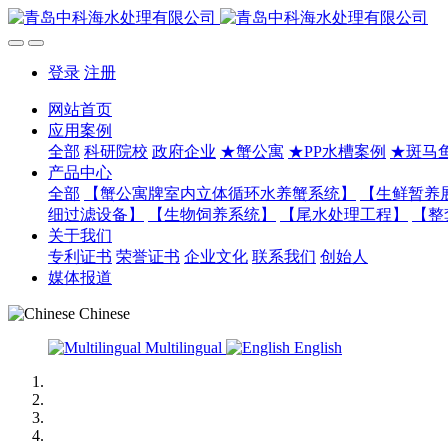
登录
注册
网站首页
应用案例
全部
科研院校
政府企业
★蟹公寓
★PP水槽案例
★斑马
产品中心
全部
【蟹公寓牌室内立体循环水养蟹系统】
【生鲜暂养
细过滤设备】
【生物饲养系统】
【尾水处理工程】
【整
关于我们
专利证书
荣誉证书
企业文化
联系我们
创始人
媒体报道
Chinese
Multilingual
English