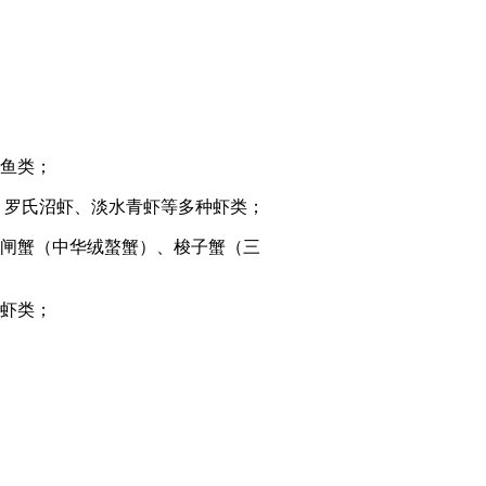
鱼类；
、罗氏沼虾、淡水青虾等多种虾类；
闸蟹（中华绒螯蟹）、梭子蟹（三
虾类；