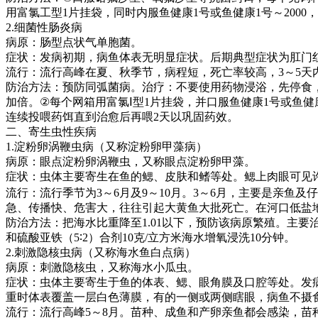
用富氯工型
1
片挂袋，同时内服鱼健康
1
号或鱼健康
1
号～
2000
，
2.
细菌性肠炎病
病原：肠型点状气单胞菌。
症状：发病初期，病鱼体表无明显症状。后期典型症状为肛门
流行：流行高峰在夏、秋季节，病程短，死亡率较高，
3
～
5
天
防治方法：预防同弧菌病。治疗：不要使用药物浸浴，先停食
加倍。
②
每个网箱用富氯
Ⅰ
型
1
片挂袋，并口服鱼健康
1
号或鱼健
连续投喂药饵直到治愈后再喂
2
天以巩固药效。
二、寄生虫性疾病
1.
淀粉卵涡鞭虫病（又称淀粉卵甲藻病）
病原：眼点淀粉卵涡鞭虫，又称眼点淀粉卵甲藻。
症状：虫体主要寄生在鱼的鳃、皮肤和鳍等处。鳃上肉眼可见
流行：流行季节为
3
～
6
月及
9
～
10
月。
3
～
6
月，主要是亲鱼及仔
急、传播快、危害大，往往引起大黄鱼大批死亡。在河口低盐
防治方法：把海水比重降至
1.01
以下，预防该病原繁殖。主要
和硫酸亚铁（
5∶2
）合剂
10
克
/
立方米海水增氧浸洗
10
分钟。
2.
刺激隐核虫病（又称海水鱼白点病）
病原：刺激隐核虫，又称海水小瓜虫。
症状：虫体主要寄生于鱼的体表、鳃、眼角膜及口腔等处。发
重时体表覆盖一层白色薄膜，有的一侧或两侧瞎眼，病鱼不摄
流行：流行高峰
5
～
8
月。苗种、成鱼和产卵亲鱼都会感染，苗