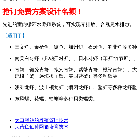
抢订免费方案设计名额！
先进的室内循环水养殖系统，可实现零排放、合规尾水排放。
【适用于】：
三文鱼、金枪鱼、鳜鱼、加州鲈、石斑鱼、罗非鱼等多种
南美白对虾（凡纳滨对虾）、日本对虾（车虾/竹节虾）
青蟹（锯缘青蟹、拟穴青蟹、紫螯青蟹、榄绿青蟹）、大
疣梭子蟹、远海梭子蟹、美国蓝蟹）等多种蟹类；
澳洲龙虾、波士顿龙虾（缅因龙虾）、鳌虾等多种龙虾鳌
东风螺、花螺、蛤蜊等多种贝类螺类。
大口黑鲈的养殖管理技术
大黄鱼鱼种网箱培育技术