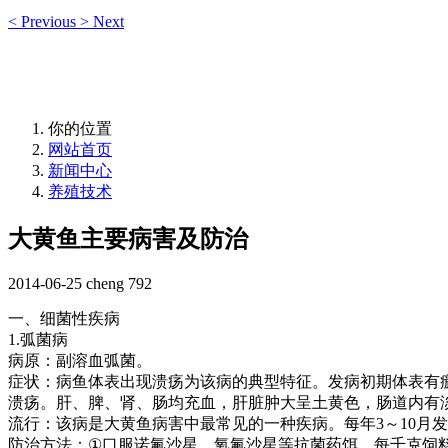
<
Previous
>
Next
你的位置
网站首页
新闻中心
养殖技术
大黄鱼主要病害及防治
2014-06-25
cheng
792
一、细菌性疾病
1.
弧菌病
病原：副溶血弧菌。
症状：病鱼体表出现溃疡为该病的典型特征。发病初期体表有
溃疡。肝、脾、肾、肠均充血，肝脏肿大呈土黄色，肠道内有
流行：该病是大黄鱼病害中最常见的一种疾病。每年
3
～
10
月发
防治方法：
①
口服诺氟沙星、氧氟沙星等抗菌药饵，每千克饲