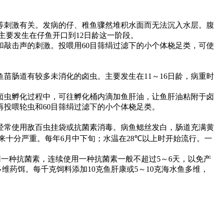
等刺激有关。发病的仔、稚鱼骤然堆积水面而无法沉入水层。腹
主要发生在仔鱼开口到
12
日龄这一阶段。
和敲击声的刺激。投喂用
60
目筛绢过滤下的小个体桡足类，可使
鱼苗肠道有较多未消化的卤虫。主要发生在
11
～
16
日龄，病重时
卤虫孵化过程中，可往孵化桶内滴加鱼肝油，让鱼肝油粘附于卤
再投喂轮虫和
60
目筛绢过滤下的小个体桡足类。
经常使用敌百虫挂袋或抗菌素消毒。病鱼鳃丝发白，肠道充满黄
来十分严重。每年
6
月中下旬；水温在
28℃
以上时开始流行。一
同一种抗菌素，连续使用一种抗菌素一般不超过
5
～
6
天，以免产
多维药饵。每千克饲料添加
10
克鱼肝康或
5
～
10
克海水鱼多维，