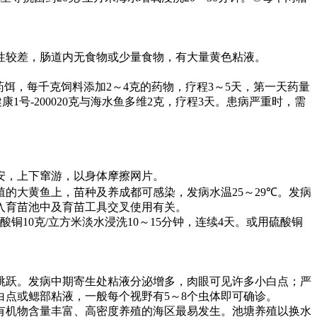
性较差，肠道内无食物或少量食物，有大量黄色粘液。
药饵，每千克饲料添加
2
～
4
克的药物，疗程
3
～
5
天，第一天药量
健康
1
号
-200020
克与海水鱼多维
2
克，疗程
3
天。患病严重时，需
安，上下窜游，以身体摩擦网片。
殖的大黄鱼上，苗种及养成都可感染，发病水温
25
～
29℃
。发病
入育苗池中及育苗工具交叉使用有关。
酸铜
10
克
/
立方米淡水浸洗
10
～
15
分钟，连续
4
天。或用硫酸铜
跳跃。发病中期寄生处粘液分泌增多，肉眼可见许多小白点；严
白点或鳃部粘液，一般每个视野有
5
～
8
个虫体即可确诊。
有机物含量丰富、高密度养殖的海区最易发生。池塘养殖以换水