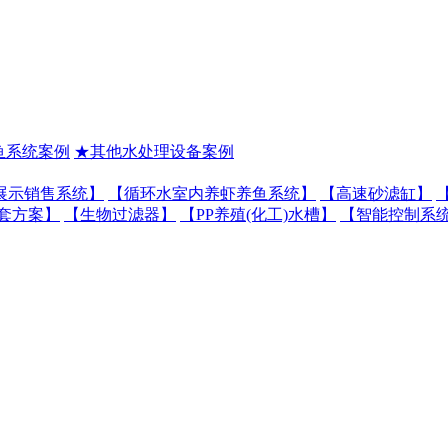
鱼系统案例
★其他水处理设备案例
展示销售系统】
【循环水室内养虾养鱼系统】
【高速砂滤缸】
套方案】
【生物过滤器】
【PP养殖(化工)水槽】
【智能控制系