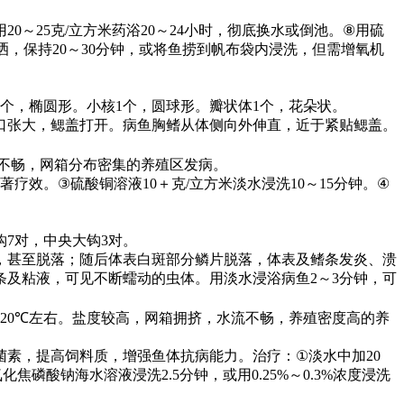
用
20
～
25
克
/
立方米药浴
20
～
24
小时，彻底换水或倒池。
⑧
用硫
洒，保持
20
～
30
分钟，或将鱼捞到帆布袋内浸洗，但需增氧机
个，椭圆形。小核
1
个，圆球形。瓣状体
1
个，花朵状。
口张大，鳃盖打开。病鱼胸鳍从体侧向外伸直，近于紧贴鳃盖。
不畅，网箱分布密集的养殖区发病。
著疗效。
③
硫酸铜溶液
10
＋克
/
立方米淡水浸洗
10
～
15
分钟。
④
钩
7
对，中央大钩
3
对。
，甚至脱落；随后体表白斑部分鳞片脱落，体表及鳍条发炎、溃
条及粘液，可见不断蠕动的虫体。用淡水浸浴病鱼
2
～
3
分钟，可
20℃
左右。盐度较高，网箱拥挤，水流不畅，养殖密度高的养
菌素，提高饲料质，增强鱼体抗病能力。治疗：
①
淡水中加
20
氧化焦磷酸钠海水溶液浸洗
2.5
分钟，或用
0.25%
～
0.3%
浓度浸洗