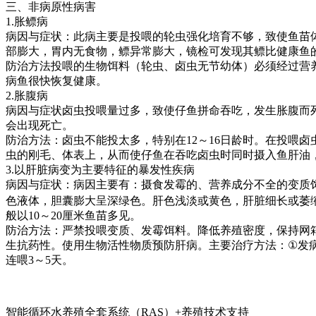
三、非病原性病害
1.
胀鳔病
病因与症状：此病主要是投喂的轮虫强化培育不够，致使鱼苗
部膨大，胃内无食物，鳔异常膨大，镜检可发现其鳔比健康鱼
防治方法投喂的生物饵料（轮虫、卤虫无节幼体）必须经过营
病鱼很快恢复健康。
2.
胀腹病
病因与症状卤虫投喂量过多，致使仔鱼拼命吞吃，发生胀腹而
会出现死亡。
防治方法：卤虫不能投太多，特别在
12
～
16
日龄时。在投喂卤
虫的刚毛、体表上，从而使仔鱼在吞吃卤虫时同时摄入鱼肝油
3.
以肝脏病变为主要特征的暴发性疾病
病因与症状：病因主要有：摄食发霉的、营养成分不全的变质
色液体，胆囊膨大呈深绿色。肝色浅淡或黄色，肝脏细长或萎
般以
10
～
20
厘米鱼苗多见。
防治方法：严禁投喂变质、发霉饵料。降低养殖密度，保持网
生抗药性。使用生物活性物质预防肝病。主要治疗方法：
①
发
连喂
3
～
5
天。
智能循环水养殖全套系统（RAS）+养殖技术支持