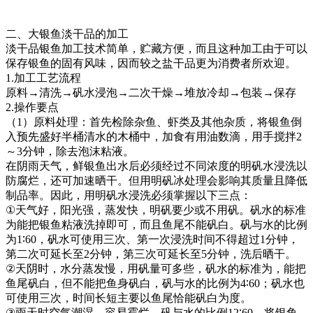
二、大银鱼淡干品的加工
淡干品银鱼加工技术简单，贮藏方便，而且这种加工由于可以
保存银鱼的固有风味，因而较之盐干品更为消费者所欢迎。
1.
加工工艺流程
原料
→
清洗
→
矾水浸泡
→
二次干燥
→
堆放冷却
→
包装
→
保存
2.
操作要点
（
1
）原料处理：首先检除杂鱼、虾类及其他杂质，将银鱼倒
入预先盛好半桶清水的木桶中，加食有用油数滴，用手搅拌
2
～
3
分钟，除去泡沫粘液。
在阴雨天气，鲜银鱼出水后必须经过不同浓度的明矾水浸洗以
防腐烂，还可加速晒干。但用明矾冰处理会影响其质量且降低
制品率。因此，用明矾水浸洗必须掌握以下三点：
①
天气好，阳光强，蒸发快，明矾要少或不用矾。矾水的标准
为能把银鱼粘液洗掉即可，而且鱼尾不能矾白。矾与水的比例
为
1∶60
，矾水可使用三次、第一次浸洗时间不得超过
1
分钟，
第二次可延长至
2
分钟，第三次可延长至
5
分钟，洗后晒干。
②
天阴时，水分蒸发慢，用矾量可多些，矾水的标准为，能把
鱼尾矾白，但不能把鱼身矾白，矾与水的比例为
4∶60
；矾水也
可使用三次，时间长短主要以鱼尾恰能矾白为度。
③
雨天时空气潮湿，容易霉烂，矾与水的比例
12∶60
，将银鱼