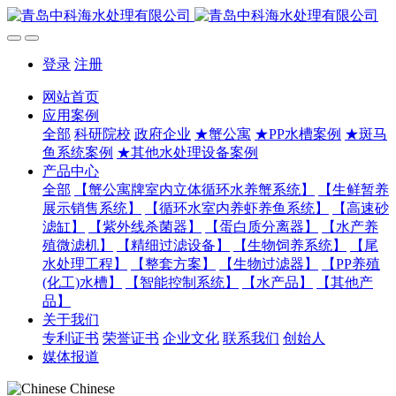
登录
注册
网站首页
应用案例
全部
科研院校
政府企业
★蟹公寓
★PP水槽案例
★斑马
鱼系统案例
★其他水处理设备案例
产品中心
全部
【蟹公寓牌室内立体循环水养蟹系统】
【生鲜暂养
展示销售系统】
【循环水室内养虾养鱼系统】
【高速砂
滤缸】
【紫外线杀菌器】
【蛋白质分离器】
【水产养
殖微滤机】
【精细过滤设备】
【生物饲养系统】
【尾
水处理工程】
【整套方案】
【生物过滤器】
【PP养殖
(化工)水槽】
【智能控制系统】
【水产品】
【其他产
品】
关于我们
专利证书
荣誉证书
企业文化
联系我们
创始人
媒体报道
Chinese