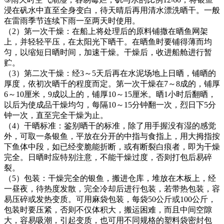
浸在矾水中直至全身变白，待天晴后再用清水漂洗晒干。一般
在雷雨季节连续下雨一至两天时使用。
（
2
）第一次干燥：在船上将处理后的原料铺撒在晒鱼网架
上，并轻轻平压，在太阳光下晒干。在晒鱼时要铺得薄而均
匀，以缩短日晒时间，加速干燥。干燥后，收进船舱进行暂
贮。
（
3
）第二次干燥：经
3
～
5
天后再在水泥场地上日晒，铺晒的
厚度，依初次晒千的程度而定。第一次干燥在
7
～
8
成的，铺厚
6
～
10
厘米，
9
成以上的，铺厚
10
～
15
厘米。晒
1
小时后翻晒，
以后为使成品干燥均匀，每隔
10
～
15
分钟翻一次，烈日下
5
分
钟一次，直至完全干燥为止。
（
4
）干晒标准：鉴别晒干的标准，除了用手握没有湿的感觉
外，可取一条银鱼，平放在分开的中指与食指上，用大拇指按
下鱼体中段，如已经变脆能折断，或有断裂白痕者，即为干燥
完全。日晒时应特别注意，不能干燥过度，否则打包后易碎
裂。
（
5
）包装：干燥完全的银鱼，搬进仓库，堆放在木板上，经
一昼夜，待热度发散，完全冷却后进行包装，若带热包装，容
易压碎或发热变质。可用麻袋包装，每袋
50
公斤或
100
公斤，
包装时要压紧，否则不仅体积大，搬运困难，而且中间空隙
大，容易吸潮，引起变质，也可用不同规格的塑料袋密封包