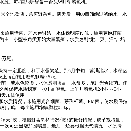
水源。每
4
亩池塘配备一台
3kW
叶轮增氧机。
方米全池泼洒，杀灭野杂鱼。两天后，用
80
目筛绢过滤纳水，水
来施用活菌。若水色过浓，水体透明度过低，施用芽孢杆菌；
为主，小型枝角类开始大量繁殖，水质达到
“
嫩、爽、活
”
。培
5
万尾。
保持一定肥度，利于水蚤繁殖。到
6
月中旬，蓄满池水，水深达
晚上每亩施用增氧颗粒
0.5kg
。
杆菌；若水色较淡，水体透明度高，水蚤多，施用光合细菌。使
必须保持水质稳定，水中高溶氧。上午开增氧机
2
小时～
3
小
雨天加倍使用。
和水质情况，来施用光合细菌、芽孢杆菌、
EM
菌，使水质保持
氧机，晚上每亩施用增氧颗粒
0.5kg
。
，每天
2
次，根据虾盘剩料情况和虾的摄食情况，调节投喂量，
一次可适当增加投喂量。最后，还要根据天气情况、水质情