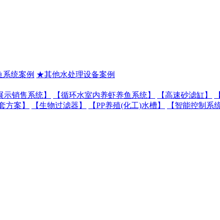
鱼系统案例
★其他水处理设备案例
展示销售系统】
【循环水室内养虾养鱼系统】
【高速砂滤缸】
套方案】
【生物过滤器】
【PP养殖(化工)水槽】
【智能控制系