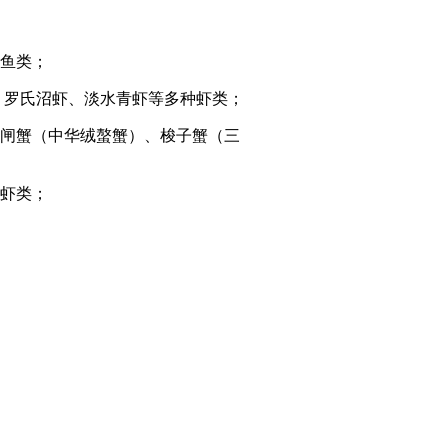
鱼类；
、罗氏沼虾、淡水青虾等多种虾类；
闸蟹（中华绒螯蟹）、梭子蟹（三
虾类；