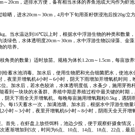
cm
～
20cm
，进排水方便，备有相当水体的养鱼池或大沟作为虾池
过晾晒，进水
20cm
～
30cm
，
4
月中下旬用茶籽饼浸泡后按
20g/
立
kg
。当水温达到
16℃
以上时，根据水中浮游生物的种类和数量，
为淡绿色，水体透明度
20cm
～
30cm
，水中浮游生物以绿藻、金藻
物的培养。
枝角类的数量）适时放苗。规格为体长
1.2cm
～
1.5cm
，每亩放养
剂给蓄水池消毒。加水后，使用生物肥和光合细菌肥水，使池水
时，夜里开增氧机
4
小时～
6
小时，阴天下雨增加开增氧机时间，
水位。加水后，若水色较浓，水体透明度低，水蚤少，施用芽孢
能看到一块块的水蚤群。养殖中期是养殖过程中最关键的时期，
，阴天下雨全天开增氧机。每晚每亩施用增氧颗粒
0.5kg
，遇阴
小。每
15
天蓄水一次，加满池塘。加水后，根据水中浮游生物量
机
2
小时～
3
小时，夜里开增氧机
6
小时～
8
小时，阴雨天全天开增
喂。首先，在虾盘上放些饵料，池边少投，便于观察虾摄食情况
次逐渐增加到
5
次，时间为
6
点、
10
点、
14
点、
18
点、
22
点，最后