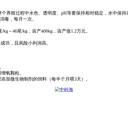
整个养殖过程中水色、透明度、
pH
等要保持相对稳定，水中保持
消毒，每月一次。
尾
/kg
～
46
尾
/kg
，亩产
400kg
，亩产值
1.2
万元。
得成功，且风险小利润高。
。
用增氧颗粒。
喂添加微生物制剂的饵料（每半个月喂
3
天）。