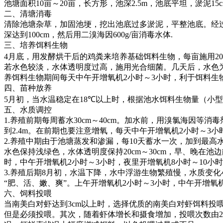
池塘面积
10
亩～
20
亩，长方形，池深
2.5m
，池底平坦，淤泥
15
二、清塘消毒
清除池塘杂草，加固池埂，挖出池底过多淤泥，平整池底。经
深达到
100cm
，然后用二溴海因
600g/
亩消毒水体
.
三、培养饵料生物
4
月底，用发酵烘干后的鸡粪来培养基础饵料生物，每亩施用
20
若水色较淡，水体透明度过高，施用光合细菌。几天后，水色
养饵料生物期间每天中午开增氧机
2
小时～
3
小时，利于饵料生
四、苗种放养
5
月初，当水温稳定在
18℃
以上时，根据池水饵料生物量（小型
五、水质调控
1.
养殖前期每周蓄水
30cm
～
40cm
。加水前，用溴氯海因等消毒
到
2.4m
。在前期也要注意增氧，每天中午开增氧机
2
小时～
3
小
2.
养殖中期由于池塘蒸发和渗漏，每
10
天蓄水一次，加到最高
水色保持浅绿色，水体透明度保持
20cm
～
30cm
，早、晚在池边
时，中午开增氧机
2
小时～
3
小时，夜里开增氧机
8
小时～
10
小时
3.
养殖后期
8
月初，水温下降，水中浮游生物繁殖慢，水质变化
“
肥、活、嫩、爽
”
。上午开增氧机
2
小时～
3
小时，中午开增氧
六、饲料投喂
当南美白对虾达到
3cm
以上时，选择优质的南美白对虾饵料投
但是必须投喂。其次，随着虾体增长和摄食增加，投喂次数由
2