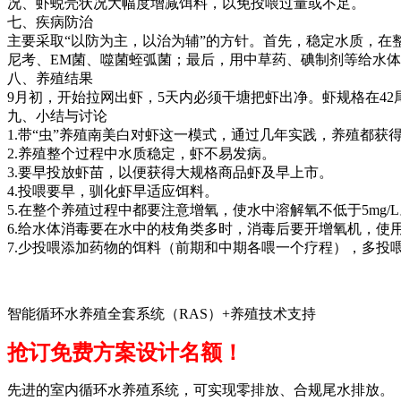
况、虾蜕壳状况大幅度增减饵料，以免投喂过量或不足。
七、疾病防治
主要采取
“
以防为主，以治为辅
”
的方针。首先，稳定水质，在
尼考、
EM
菌、噬菌蛭弧菌；最后，用中草药、碘制剂等给水体
八、养殖结果
9
月初，开始拉网出虾，
5
天内必须干塘把虾出净。虾规格在
42
九、小结与讨论
1.
带
“
虫
”
养殖南美白对虾这一模式，通过几年实践，养殖都获
2.
养殖整个过程中水质稳定，虾不易发病。
3.
要早投放虾苗，以便获得大规格商品虾及早上市。
4.
投喂要早，驯化虾早适应饵料。
5.
在整个养殖过程中都要注意增氧，使水中溶解氧不低于
5mg/L
6.
给水体消毒要在水中的枝角类多时，消毒后要开增氧机，使
7.
少投喂添加药物的饵料（前期和中期各喂一个疗程），多投
智能循环水养殖全套系统（RAS）+养殖技术支持
抢订免费方案设计名额！
先进的室内循环水养殖系统，可实现零排放、合规尾水排放。