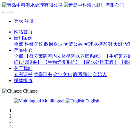
登录
注册
网站首页
应用案例
全部
科研院校
政府企业
★蟹公寓
★PP水槽案例
★斑马
产品中心
全部
【蟹公寓牌室内立体循环水养蟹系统】
【生鲜暂养
细过滤设备】
【生物饲养系统】
【尾水处理工程】
【整
关于我们
专利证书
荣誉证书
企业文化
联系我们
创始人
媒体报道
Chinese
Multilingual
English