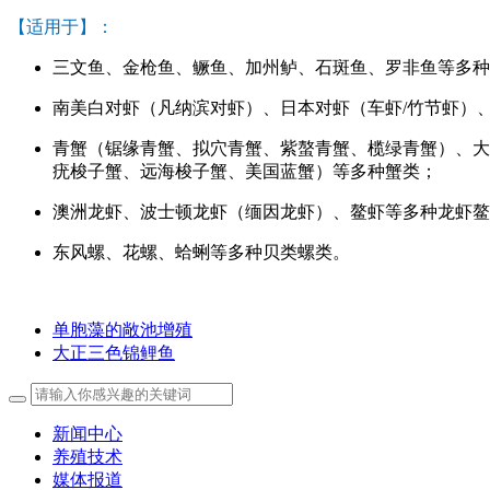
【适用于】：
三文鱼、金枪鱼、鳜鱼、加州鲈、石斑鱼、罗非鱼等多种
南美白对虾（凡纳滨对虾）、日本对虾（车虾/竹节虾）
青蟹（锯缘青蟹、拟穴青蟹、紫螯青蟹、榄绿青蟹）、大
疣梭子蟹、远海梭子蟹、美国蓝蟹）等多种蟹类；
澳洲龙虾、波士顿龙虾（缅因龙虾）、鳌虾等多种龙虾鳌
东风螺、花螺、蛤蜊等多种贝类螺类。
单胞藻的敞池增殖
大正三色锦鲤鱼
新闻中心
养殖技术
媒体报道