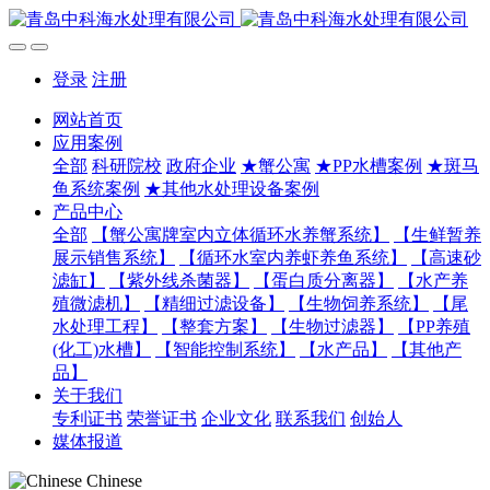
登录
注册
网站首页
应用案例
全部
科研院校
政府企业
★蟹公寓
★PP水槽案例
★斑马
鱼系统案例
★其他水处理设备案例
产品中心
全部
【蟹公寓牌室内立体循环水养蟹系统】
【生鲜暂养
展示销售系统】
【循环水室内养虾养鱼系统】
【高速砂
滤缸】
【紫外线杀菌器】
【蛋白质分离器】
【水产养
殖微滤机】
【精细过滤设备】
【生物饲养系统】
【尾
水处理工程】
【整套方案】
【生物过滤器】
【PP养殖
(化工)水槽】
【智能控制系统】
【水产品】
【其他产
品】
关于我们
专利证书
荣誉证书
企业文化
联系我们
创始人
媒体报道
Chinese