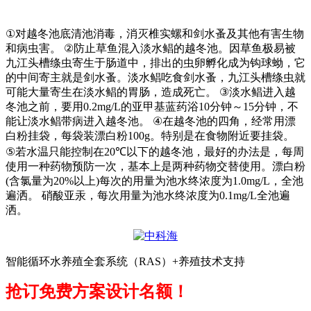
①
对越冬池底清池消毒，消灭椎实螺和剑水蚤及其他有害生物
和病虫害。
②
防止草鱼混入淡水鲳的越冬池。因草鱼极易被
九江头槽绦虫寄生于肠道中，排出的虫卵孵化成为钩球蚴，它
的中间寄主就是剑水蚤。淡水鲳吃食剑水蚤，九江头槽绦虫就
可能大量寄生在淡水鲳的胃肠，造成死亡。
③
淡水鲳进入越
冬池之前，要用
0.2mg/L
的亚甲基蓝药浴
10
分钟～
15
分钟，不
能让淡水鲳带病进入越冬池。
④
在越冬池的四角，经常用漂
白粉挂袋，每袋装漂白粉
100g
。特别是在食物附近要挂袋。
⑤
若水温只能控制在
20℃
以下的越冬池，最好的办法是，每周
使用一种药物预防一次，基本上是两种药物交替使用。漂白粉
(
含氯量为
20%
以上
)
每次的用量为池水终浓度为
1.0mg/L
，全池
遍洒。 硝酸亚汞，每次用量为池水终浓度为
0.1mg/L
全池遍
洒。
智能循环水养殖全套系统（RAS）+养殖技术支持
抢订免费方案设计名额！