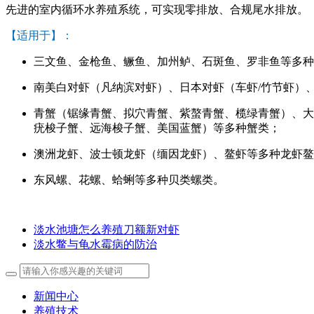
先进的室内循环水养殖系统，可实现零排放、合规尾水排放。
【适用于】：
三文鱼、金枪鱼、鳜鱼、加州鲈、石斑鱼、罗非鱼等多种
南美白对虾（凡纳滨对虾）、日本对虾（车虾/竹节虾）
青蟹（锯缘青蟹、拟穴青蟹、紫螯青蟹、榄绿青蟹）、大
疣梭子蟹、远海梭子蟹、美国蓝蟹）等多种蟹类；
澳洲龙虾、波士顿龙虾（缅因龙虾）、鳌虾等多种龙虾鳌
东风螺、花螺、蛤蜊等多种贝类螺类。
淡水池塘怎么养殖刀额新对虾
淡水鳖与龟水霉病的防治
新闻中心
养殖技术