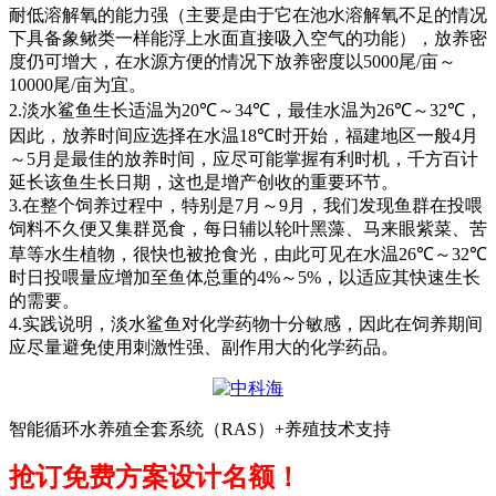
耐低溶解氧的能力强（主要是由于它在池水溶解氧不足的情况
下具备象鳅类一样能浮上水面直接吸入空气的功能），放养密
度仍可增大，在水源方便的情况下放养密度以
5000
尾
/
亩～
10000
尾
/
亩为宜。
2.
淡水鲨鱼生长适温为
20℃
～
34℃
，最佳水温为
26℃
～
32℃
，
因此，放养时间应选择在水温
18℃
时开始，福建地区一般
4
月
～
5
月是最佳的放养时间，应尽可能掌握有利时机，千方百计
延长该鱼生长日期，这也是增产创收的重要环节。
3.
在整个饲养过程中，特别是
7
月～
9
月，我们发现鱼群在投喂
饲料不久便又集群觅食，每日辅以轮叶黑藻、马来眼紫菜、苦
草等水生植物，很快也被抢食光，由此可见在水温
26℃
～
32℃
时日投喂量应增加至鱼体总重的
4%
～
5%
，以适应其快速生长
的需要。
4.
实践说明，淡水鲨鱼对化学药物十分敏感，因此在饲养期间
应尽量避免使用刺激性强、副作用大的化学药品。
智能循环水养殖全套系统（RAS）+养殖技术支持
抢订免费方案设计名额！