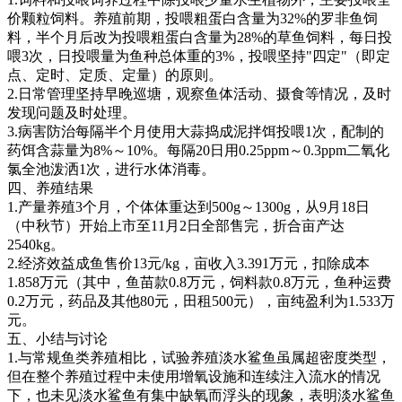
价颗粒饲料。养殖前期，投喂粗蛋白含量为
32%
的罗非鱼饲
料，半个月后改为投喂粗蛋白含量为
28%
的草鱼饲料，每日投
喂
3
次，日投喂量为鱼种总体重的
3%
，投喂坚持
"
四定
"
（即定
点、定时、定质、定量）的原则。
2.
日常管理坚持早晚巡塘，观察鱼体活动、摄食等情况，及时
发现问题及时处理。
3.
病害防治每隔半个月使用大蒜捣成泥拌饵投喂
1
次，配制的
药饵含蒜量为
8%
～
10%
。每隔
20
日用
0.25ppm
～
0.3ppm
二氧化
氯全池泼洒
1
次，进行水体消毒。
四、养殖结果
1.
产量养殖
3
个月，个体体重达到
500g
～
1300g
，从
9
月
18
日
（中秋节）开始上市至
11
月
2
日全部售完，折合亩产达
2540kg
。
2.
经济效益成鱼售价
13
元
/kg
，亩收入
3.391
万元，扣除成本
1.858
万元（其中，鱼苗款
0.8
万元，饲料款
0.8
万元，鱼种运费
0.2
万元，药品及其他
80
元，田租
500
元），亩纯盈利为
1.533
万
元。
五、小结与讨论
1.
与常规鱼类养殖相比，试验养殖淡水鲨鱼虽属超密度类型，
但在整个养殖过程中未使用增氧设施和连续注入流水的情况
下，也未见淡水鲨鱼有集中缺氧而浮头的现象，表明淡水鲨鱼