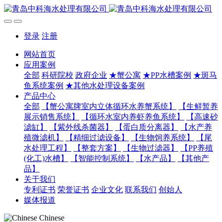
登录
注册
网站首页
应用案例
全部
科研院校
政府企业
★蟹公寓
★PP水槽案例
★斑马
鱼系统案例
★其他水处理设备案例
产品中心
全部
【蟹公寓牌室内立体循环水养蟹系统】
【生鲜暂养
展示销售系统】
【循环水室内养虾养鱼系统】
【高速砂
滤缸】
【紫外线杀菌器】
【蛋白质分离器】
【水产养
殖微滤机】
【精细过滤设备】
【生物饲养系统】
【尾
水处理工程】
【整套方案】
【生物过滤器】
【PP养殖
(化工)水槽】
【智能控制系统】
【水产品】
【其他产
品】
关于我们
专利证书
荣誉证书
企业文化
联系我们
创始人
媒体报道
Chinese