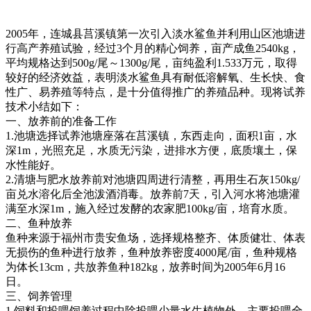
2005
年，连城县莒溪镇第一次引入淡水鲨鱼并利用山区池塘进
行高产养殖试验，经过
3
个月的精心饲养，亩产成鱼
2540kg
，
平均规格达到
500g/
尾～
1300g/
尾，亩纯盈利
1.533
万元，取得
较好的经济效益，表明淡水鲨鱼具有耐低溶解氧、生长快、食
性广、易养殖等特点，是十分值得推广的养殖品种。现将试养
技术小结如下：
一、放养前的准备工作
1.
池塘选择试养池塘座落在莒溪镇，东西走向，面积
1
亩，水
深
1m
，光照充足，水质无污染，进排水方便，底质壤土，保
水性能好。
2.
清塘与肥水放养前对池塘四周进行清整，再用生石灰
150kg/
亩兑水溶化后全池泼酒消毒。放养前
7
天，引入河水将池塘灌
满至水深
1m
，施入经过发酵的农家肥
100kg/
亩，培育水质。
二、鱼种放养
鱼种来源于福州市贵安鱼场，选择规格整齐、体质健壮、体表
无损伤的鱼种进行放养，鱼种放养密度
4000
尾
/
亩，鱼种规格
为体长
13cm
，共放养鱼种
182kg
，放养时间为
2005
年
6
月
16
日。
三、饲养管理
1.
饲料和投喂饲养过程中除投喂少量水生植物外，主要投喂全