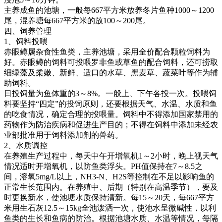
主养成鱼的池塘，一般每
667
平方米放养冬片鱼种
1000
～
1200
尾，混养塘每
667
平方米的放
100
～
200
尾。
四、饲养管理
1
、饲料投喂
赤眼鳟属杂食性鱼类，主养池塘，采用全价配合颗粒饲料为
好。赤眼鳟的饲料可投喂罗非鱼或草鱼的配合饲料，还可捞取
细绿藻及柔嫩、新鲜、适口的水草、黑麦草、蔬菜叶等作为辅
助饲料。
日投饲量为鱼体重的
3
～
8%
。一般上、下午各投一次。投喂饲
料要坚持
“
四定
”
的投饲原则，还要根据天气、水温、水质和鱼
的吃食情况，确定合理的投喂量。饲料中不得添加国家禁用的
药物作为防治疾病和促进生产目的；不得在饲料中添加未经农
业部批准用于饲料添加剂的兽药。
2
、水质调控
在养殖生产过程中，每天中午开增氧机
1
～
2
小时，晚上视天气
情况适时开增氧机，以防鱼类浮头。
PH
值保持在
7
～
8.5
之
间，溶氧
5mg/L
以上，
NH3-N
、
H2S
等控制在不足以影响鱼的
正常生长范围内。在养殖中、后期（特别在高温季节），要及
时更换新水，使池塘水质保持清新。每
15
～
20
天，每
667
平方
米用生石灰
12.5
～
15kg
全池泼洒一次，使池水呈微碱性，以利
鱼类的生长和鱼病的防治。根据池塘水质、水温等情况，每隔