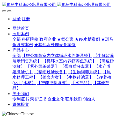
登录
注册
网站首页
应用案例
全部
科研院校
政府企业
★蟹公寓
★PP水槽案例
★斑马
鱼系统案例
★其他水处理设备案例
产品中心
全部
【蟹公寓牌室内立体循环水养蟹系统】
【生鲜暂养
展示销售系统】
【循环水室内养虾养鱼系统】
【高速砂
滤缸】
【紫外线杀菌器】
【蛋白质分离器】
【水产养
殖微滤机】
【精细过滤设备】
【生物饲养系统】
【尾
水处理工程】
【整套方案】
【生物过滤器】
【PP养殖
(化工)水槽】
【智能控制系统】
【水产品】
【其他产
品】
关于我们
专利证书
荣誉证书
企业文化
联系我们
创始人
媒体报道
Chinese