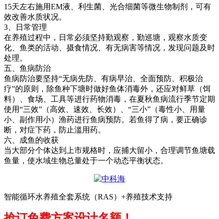
15
天左右施用
EM
液、利生菌、光合细菌等微生物制剂，可有
效改善水质状况。
3
、日常管理
在养殖过程中，日常必须坚持勤观察，勤巡塘，观察水质变
化、鱼类的活动、摄食情况、有无病害等情况，发现问题及时
处理。
五、鱼病防治
鱼病防治要坚持
“
无病先防、有病早治、全面预防、积极治
疗
”
的原则，除鱼种下塘时做好鱼体消毒外，还应对鲜草（饵
料）、食场、工具等进行药物消毒，在夏秋鱼病流行季节定期
使用
“
三效
”
（高效、速效、长效）、
“
三小
”
（毒性小、用量
小、副作用小）渔药进行鱼病预防。若鱼得了病，要正确诊
断，对症下药，防止滥用药。
六、成鱼的收获
当大部分个体达到上市规格时，应捕大留小，合理调节鱼塘载
鱼量，使水域生物总量处于一个动态平衡状态。
智能循环水养殖全套系统（RAS）+养殖技术支持
抢订免费方案设计名额！