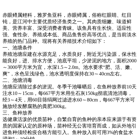
赤眼鳟属鲤科，雅罗鱼亚科，赤眼鳟属，俗称红眼睛、红目
钝，是江河中主要优质经济鱼类之一。其肉质细嫩、味道鲜
美、营养丰富、深受消费者青睐。该鱼具有生长快、适应性
强、食性杂、养殖成本低、商品鱼售价高等优点，是当前淡水
养殖的热门品种。现将有关养殖技术介绍如下：
一、池塘条件
养殖池塘应建在水源充足，水质良好，附近无污染源，保水性
能良好，进、排水方便，池底平坦，少淤泥的地方，面积
2000
～
3000
平方米为宜，水深
1.5
～
2.0m
。池水要求
“
肥、活、嫩、
爽
”
，水色呈浅绿色，池水透明度保持在
30
～
40cm
左右。
二、池塘消毒
池塘应清除过多的淤泥。冬季干池曝晒后，在鱼种放养前
10
天
注水
10
～
15cm
，每
667
平方米用生石灰
150kg
彻底清池消毒，
经
3
～
4
天，用
60
目筛绢网过滤进水
60
～
80cm
，每
667
平方米可
施放经发酵腐熟的粪肥
300kg
。
三、鱼种放养
选健康活泼的优质苗种，自繁自育的鱼种的亲本应来源于有资
质的国家认定的原种场，苗种经无公害培育而成，如从外地引
进鱼种须经检疫合格方能引入。鱼种放入前可用
3%
的食盐水
浸泡
5
～
10
分钟。