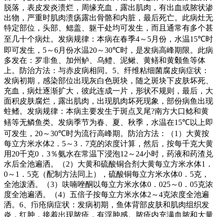
脱落，表皮发炎溃烂，周缘充血，露出肌肉，有出血或脓状渗
出物，严重时肌肉溃疡露出骨骼和内脏，最后死亡。此病灶无
特定部位，头部、鳃盖、躯干处均可发生，而且通常有多个甚
至几十个病灶。发病规律：本病在春季
4
～
5
月份，水温
15℃
时
即可发生，
5
～
6
月份水温
20
～
30℃
时，是发病高峰期限。此病
多发在：罗非鱼、加州鲈、乌鳢、泥鳅、黄鳝和黄颡鱼等体
上。防治方法：与赤皮病相同。
5
、纤维粘细菌腐皮病症状：
发病初期，感染部位出现灰白色斑块，随之斑块下皮肤坏死、
充血，病灶逐渐扩大，彼此连成一片，形状不规则，最后，大
面积皮肤腐烂，露出肌肉，出现肌肉坏死现象，部份病鱼出现
蛀鳍。发病规律：本病主要发生于斑点叉尾
?
南方大口鲶和黄
鳝等无鳞鱼类。发病季节为春、夏、秋季，水温在
15℃
以上即
可发生，
20
～
30℃
时为流行高峰期。防治方法：（
1
）大黄按
每立方米水体
2
．
5
～
3
．
7
克的浓度计算，然后，按每千克大黄
用
20
千克
0
．
3
％氨水在常温下浸泡
12
～
24
小时，药液和药渣兑
水后全池遍洒。（
2
）大黄和硫酸铜合剂大黄每立方米水体
1
．
0
～
1
．
5
克（配制方法同上），硫酸铜每立方米水体
0
．
5
克，
全池泼洒。（
3
）呋喃唑酮以每立方米水体
0
．
025
～
0
．
05
克浓
度全池遍洒。（
4
）五倍子按每立方米水体
2
～
4
克浓度全池遍
洒。
6
、疖疮病症状：发病初期，鱼体背部皮肤和肌肉组织发
炎，红肿，接着出现脓疮，有浮肿感。脓疮内充满血脓和大量