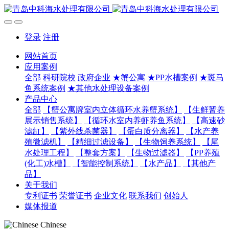
登录
注册
网站首页
应用案例
全部
科研院校
政府企业
★蟹公寓
★PP水槽案例
★斑马
鱼系统案例
★其他水处理设备案例
产品中心
全部
【蟹公寓牌室内立体循环水养蟹系统】
【生鲜暂养
展示销售系统】
【循环水室内养虾养鱼系统】
【高速砂
滤缸】
【紫外线杀菌器】
【蛋白质分离器】
【水产养
殖微滤机】
【精细过滤设备】
【生物饲养系统】
【尾
水处理工程】
【整套方案】
【生物过滤器】
【PP养殖
(化工)水槽】
【智能控制系统】
【水产品】
【其他产
品】
关于我们
专利证书
荣誉证书
企业文化
联系我们
创始人
媒体报道
Chinese