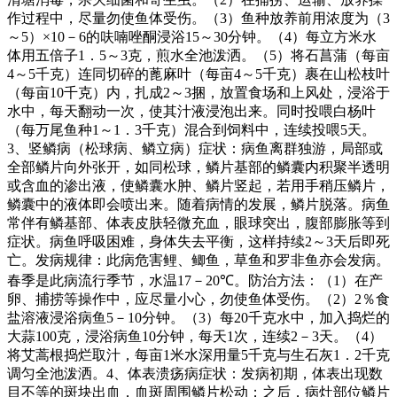
作过程中，尽量勿使鱼体受伤。（
3
）鱼种放养前用浓度为（
3
～
5
）
×10
－
6
的呋喃唑酮浸浴
15
～
30
分钟。（
4
）每立方米水
体用五倍子
1
．
5
～
3
克，煎水全池泼洒。（
5
）将石菖蒲（每亩
4
～
5
千克）连同切碎的蓖麻叶（每亩
4
～
5
千克）裹在山松枝叶
（每亩
10
千克）内，扎成
2
～
3
捆，放置食场和上风处，浸浴于
水中，每天翻动一次，使其汁液浸泡出来。同时投喂白杨叶
（每万尾鱼种
1
～
1
．
3
千克）混合到饲料中，连续投喂
5
天。
3
、竖鳞病（松球病、鳞立病）症状：病鱼离群独游，局部或
全部鳞片向外张开，如同松球，鳞片基部的鳞囊内积聚半透明
或含血的渗出液，使鳞囊水肿、鳞片竖起，若用手稍压鳞片，
鳞囊中的液体即会喷出来。随着病情的发展，鳞片脱落。病鱼
常伴有鳞基部、体表皮肤轻微充血，眼球突出，腹部膨胀等到
症状。病鱼呼吸困难，身体失去平衡，这样持续
2
～
3
天后即死
亡。发病规律：此病危害鲤、鲫鱼，草鱼和罗非鱼亦会发病。
春季是此病流行季节，水温
17
－
20℃
。防治方法：（
1
）在产
卵、捕捞等操作中，应尽量小心，勿使鱼体受伤。（
2
）
2
％食
盐溶液浸浴病鱼
5
－
10
分钟。（
3
）每
20
千克水中，加入捣烂的
大蒜
100
克，浸浴病鱼
10
分钟，每天
1
次，连续
2
－
3
天。（
4
）
将艾蒿根捣烂取汁，每亩
1
米水深用量
5
千克与生石灰
1
．
2
千克
调匀全池泼洒。
4
、体表溃疡病症状：发病初期，体表出现数
目不等的斑块出血，血斑周围鳞片松动；之后，病灶部位鳞片