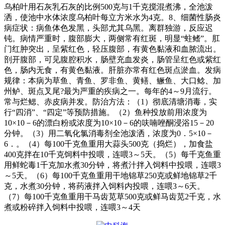
乌柏叶用石灰乳石灰的比例
500
克与
1
千克搅混煮沸，全池泼
洒，使池中水体浓度乌柏叶每立方米水为
4
克。
8
、细菌性肠炎
病症状：病鱼体色发黑，头部尤其乌黑。离群独游，反应迟
钝。病情严重时，腹部膨大，两侧常有红斑，明显
“
蛀鳍
”
。肛
门红肿突出，呈紫红色，轻压腹部，有黄色黏液和血脓流出。
剖开腹部，可见腹腔积水，肠壁充血发炎，肠管呈红色或紫红
色，肠内无食，有黄色黏液。肝脏亦常有红色斑点淤血。发病
规律：本病为草鱼、青鱼、罗非鱼、黄鳝、鳜鱼、大口鲶、加
州鲈、斑点叉尾
?
最为严重的疾病之一。每年的
4
～
9
月流行。
常与烂鳃、赤皮病并发。防治方法：（
1
）彻底清塘消毒，实
行
“
四消
”
、
“
四定
”
等预防措施。（
2
）鱼种投放前用浓度为
10×10
－
6
的漂白粉或浓度为
10×10
－
6
的呋喃唑酮浸浴
15
－
20
分钟。（
3
）用二氧化氯消毒剂全池泼洒，浓度为
0
．
5×10
－
6
．。（
4
）每
100
千克鱼重用大蒜头
500
克（捣烂），加食盐
400
克拌在
10
千克饲料中投喂，连喂
3
～
5
天。（
5
）每千克鱼重
用鲜蛇毒
1
千克加水煮
30
分钟，将煮汁拌入饲料中投喂，连喂
3
～
5
天。（
6
）每
100
千克鱼重用干地锦草
250
克或鲜地锦草
2
千
克，水煮
30
分钟，将药液拌入饲料内投喂，连喂
3
～
6
天。
（
7
）每
100
千克鱼重用干马齿苋草
500
克或鲜马齿苋
2
千克，水
煮或粉碎拌入饲料中投喂，连喂
3
～
4
天