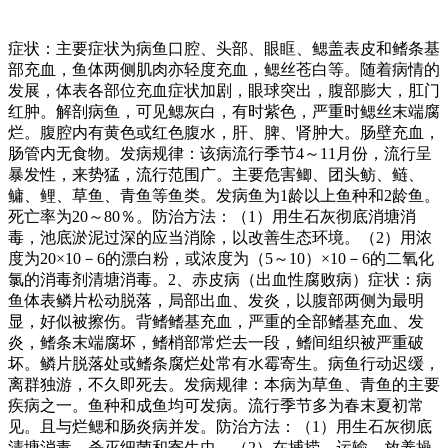
症状：主要症状为病鱼口腔、头部、眼眶、鳃盖表皮和鳍条基
部充血，鱼体两侧肌肉亦轻度充血，鳃丝苍白等。随着病情的
发展，体表各部位充血症状加剧，眼球突出，腹部膨大，肛门
红肿。解剖病鱼，可见鳃灰白，有时紫色，严重时鳃丝末端腐
烂。腹腔内有黄色或红色腹水，肝、脾、肾肿大。肠壁充血，
肠管内无食物。发病规律：该病流行季节
4
～
11
月份，流行呈
暴发性，来势猛，流行范围广。主要危害鲫、团头鲂、鲢、
鳙、鲤、草鱼、青鱼等鱼类。发病鱼为
1
龄以上鱼种和
2
龄鱼。
死亡率为
20
～
80
％。防治方法：（
1
）用生石灰彻底消塘消
毒，池底淤泥过深的应当消除，以改善生态环境。（
2
）用浓
度为
20×10
－
6
的漂白粉，或浓度为（
5
～
10
）
×10
－
6
的二氧化
氯的消毒剂清塘消毒。
2
、赤皮病（出血性腐败病）症状：病
鱼体表鳞片松动脱落，局部出血、发炎，以腹部两侧为最明
显，好似被擦伤。背鳍鳍基充血，严重的全部鳍基充血、发
炎，鳍条末端腐坏，鳍梢部常烂去一段，鳍间组织被严重破
坏。鳞片脱落处或鳍条腐烂处常有水霉寄生。病鱼行动迟缓，
离群独游，不久即死去。发病规律：本病为草鱼、青鱼的主要
疾病之一。鱼种和成鱼均可发病。流行季节多为春末夏初常
见。且与烂鳃和肠炎病并发。防治方法：（
1
）用生石灰彻底
清塘消毒，杀灭细菌和寄生虫。（
2
）在捕捞、运输、放养操