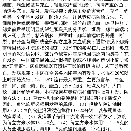
细菌。病鱼鳍基常充血，轻度或严重
“
蛀鳍
”
。病情严重的鱼，
肠道亦充血、发炎。发病规律：此病主要危害青鱼、草鱼、鲤
鱼等，全年均可发病。防治方法：详见赤皮病防治方法。
7
、
细菌性烂鳃病症状：疾病初起时，鳃丝前端充血，略显肿胀，
鳃瓣前后呈现明显的鲜红和乌黑的分界线；继后，鳃丝前端出
现坏死，腐烂，粘液增多，严重时，鳃丝前端软骨外露，断
裂，部分鱼有局部或全部鳃贫血和失血现象；通常情况下鳃瓣
前端因粘液和溃疡物的增加，池水中的淤泥在其上粘附，形成
明显的泥沙镶边区。部分鱼鳃盖内表皮也因病原菌的感染而充
血发炎。中间部份腐蚀成近似椭圆形或不规则的透明小窗，俗
称
“
开天窗
”
。病鱼因鳃器官溃烂而影响呼吸功能，从而导致死
亡。发病规律：本病在全省各地终年均有发生，水温在
20℃
以
上时开始流行，
28
～
35℃
流行最为严重。主要危害草、青鱼、
鲤、鲫、鲢、鳙、鲂、鳜鱼、淡水白鲳、斑点叉尾
?
、大口
鲶、加州鲈等鱼类。本病较易与赤皮病和细菌性肠炎并发。防
治方法：（
1
）草食性动物的粪便是纤维粘细菌的传播煤介，
因此，鱼池施肥必须用发酵的粪便。（
2
）投放苗种进池时，
用
2
～
2
．
5
％的食盐溶液浸泡鱼种
10
～
20
分钟，以杀死鱼体上
的病原菌。（
3
）发病季节每日二次遍洒一次生石灰水，浓度
为每立方米水体
15
～
20
克。（
4
）每立方米水体用
1
～
1
．
5
克的
大黄全池泼洒后，再用
0
．
5
克硫酸铜遍洒，疗程很好。（
5
）