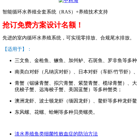
智能循环水养殖全套系统（RAS）+养殖技术支持
抢订免费方案设计名额！
先进的室内循环水养殖系统，可实现零排放、合规尾水排放。
【适用于】：
三文鱼、金枪鱼、鳜鱼、加州鲈、石斑鱼、罗非鱼等多种
南美白对虾（凡纳滨对虾）、日本对虾（车虾/竹节虾）
青蟹（锯缘青蟹、拟穴青蟹、紫螯青蟹、榄绿青蟹）、大
疣梭子蟹、远海梭子蟹、美国蓝蟹）等多种蟹类；
澳洲龙虾、波士顿龙虾（缅因龙虾）、鳌虾等多种龙虾鳌
东风螺、花螺、蛤蜊等多种贝类螺类。
淡水养殖鱼类细菌性败血症的防治方法