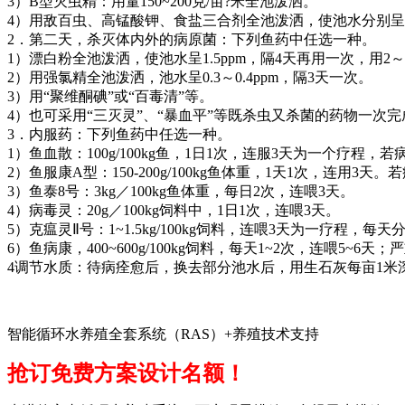
3
）
B
型灭虫精：用量
150~200
克
/
亩
?
米全池泼洒。
4
）用敌百虫、高锰酸钾、食盐三合剂全池泼洒，使池水分别呈
2
．第二天，杀灭体内外的病原菌：下列鱼药中任选一种。
1
）漂白粉全池泼洒，使池水呈
1.5ppm
，隔
4
天再用一次，用
2
～
2
）用强氯精全池泼洒，池水呈
0.3
～
0.4ppm
，隔
3
天一次。
3
）用
“
聚维酮碘
”
或
“
百毒清
”
等。
4
）也可采用
“
三灭灵
”
、
“
暴血平
”
等既杀虫又杀菌的药物一次完
3
．内服药：下列鱼药中任选一种。
1
）鱼血散：
100g/100kg
鱼，
1
日
1
次，连服
3
天为一个疗程，若
2
）鱼服康
A
型：
150-200g/100kg
鱼体重，
1
天
1
次，连用
3
天。若
3
）鱼泰
8
号：
3kg
／
100kg
鱼体重，每日
2
次，连喂
3
天。
4
）病毒灵：
20g
／
100kg
饲料中，
1
日
1
次，连喂
3
天。
5
）克瘟灵
Ⅱ
号：
1~1.5kg/100kg
饲料，连喂
3
天为一疗程，每天
6
）鱼病康，
400~600g/100kg
饲料，每天
1~2
次，连喂
5~6
天；严
4
调节水质：待病痊愈后，换去部分池水后，用生石灰每亩
1
米
智能循环水养殖全套系统（RAS）+养殖技术支持
抢订免费方案设计名额！