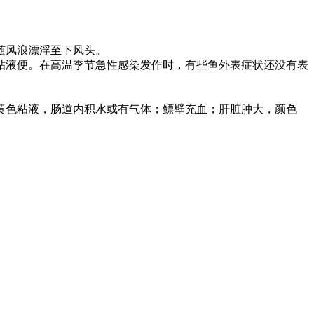
随风浪漂浮至下风头。
粘液便。在高温季节急性感染发作时，有些鱼外表症状还没有表
黄色粘液，肠道内积水或有气体；鳔壁充血；肝脏肿大，颜色