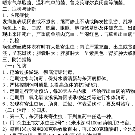
嗜水气单胞菌、温和气单胞菌、鲁克氏耶尔森氏菌等细菌。
二、症状与诊断
1
．临床症状
发病鱼表现厌食或不摄食，继而静止不动或阵发性乱游、乱窜
病鱼上下颌、口腔、鳃盖、眼眶、胸腹鳍基部及体侧充血、出
现出来即死亡。严重病鱼肌肉充血，呈深红色，与草鱼出血病
“
2
．剖检
病鱼鳃丝或体表有时有大量寄生虫；内脏严重充血、出血或贫
淡，呈花斑状；胆囊肿大；脾脏肿大，呈紫黑色；肾脏肿大或
三、防治措施
（一）预防
1
．挖除过多淤泥，彻底清塘消毒。
2
．定期注水与消毒，保持水质清新与杀灭病原体。
3
．严格控制饲料质量
,
以提高鱼体的抗病能力。
4
．定期进行药物预防，每
20
天左右内服一些治疗出血病的药物
5
．定期用二氧化氯或溴氯海因或季铵盐类等进行水体消毒。
6
．发现有寄生虫病、肠炎、烂鳃、体表受伤时，要及时治疗，
（二）治疗：分四步。
1
．第一天，杀灭体表寄生虫：下列鱼药中任选一种。
1
）用
“
杀虫王
”
或
“
杀虫王
2
号
”
：
1
米水深时
100ml
药物用
3~5
亩。
2
）每亩
1
米水深用
200
克强效敌百虫，再加
200
克硫酸铜，全池