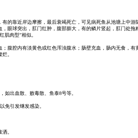
，有的靠近岸边摩擦，最后衰竭死亡，可见病死鱼从池塘上中游
血，眼球突出，肛门红肿，腹部膨大，有的鳞片竖起，肛门处拖
红肌肉型
”
相似。
血；腹腔内有淡黄色或红色浑浊腹水；肠壁充血，肠内无食，有
糜烂。
，如出血散、败毒散、鱼泰
8
号等。
以免引发继发感染。
泼洒。