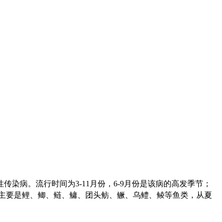
性传染病。流行时间为
3-11
月份，
6-9
月份是该病的高发季节；
主要是鲤、鲫、鲢、鳙、团头鲂、鳜、乌鳢、鲮等鱼类，从夏