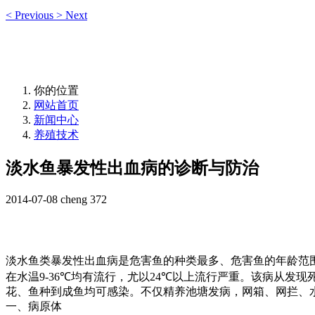
<
Previous
>
Next
你的位置
网站首页
新闻中心
养殖技术
淡水鱼暴发性出血病的诊断与防治
2014-07-08
cheng
372
淡水鱼类暴发性出血病是危害鱼的种类最多、危害鱼的年龄范
在水温
9-36℃
均有流行，尤以
24℃
以上流行严重。该病从发现
花、鱼种到成鱼均可感染。不仅精养池塘发病，网箱、网拦、
一、病原体