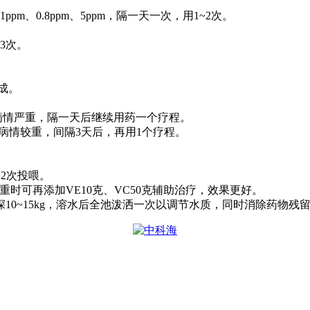
1ppm
、
0.8ppm
、
5ppm
，隔一天一次，用
1~2
次。
3
次。
成。
病情严重，隔一天后继续用药一个疗程。
病情较重，间隔
3
天后，再用
1
个疗程。
分
2
次投喂。
重时可再添加
VE10
克、
VC50
克辅助治疗，效果更好。
深
10~15kg
，溶水后全池泼洒一次以调节水质，同时消除药物残