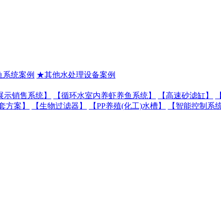
鱼系统案例
★其他水处理设备案例
展示销售系统】
【循环水室内养虾养鱼系统】
【高速砂滤缸】
套方案】
【生物过滤器】
【PP养殖(化工)水槽】
【智能控制系