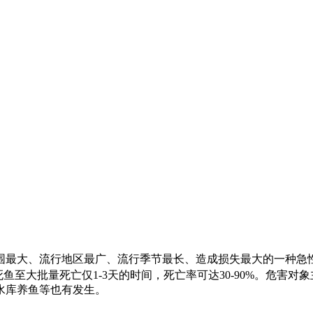
围最大、流行地区最广、流行季节最长、造成损失最大的一种急
死鱼至大批量死亡仅
1-3
天的时间，死亡率可达
30-90%
。危害对象
水库养鱼等也有发生。