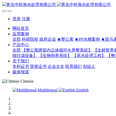
登录
注册
网站首页
应用案例
全部
科研院校
政府企业
★蟹公寓
★PP水槽案例
★斑马
产品中心
全部
【蟹公寓牌室内立体循环水养蟹系统】
【生鲜暂养
细过滤设备】
【生物饲养系统】
【尾水处理工程】
【整
关于我们
专利证书
荣誉证书
企业文化
联系我们
创始人
媒体报道
Chinese
Multilingual
English