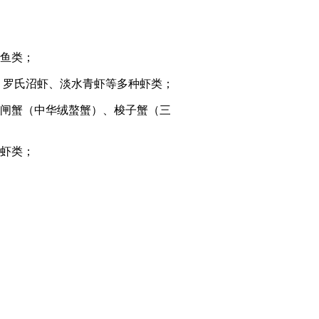
鱼类；
、罗氏沼虾、淡水青虾等多种虾类；
闸蟹（中华绒螯蟹）、梭子蟹（三
虾类；