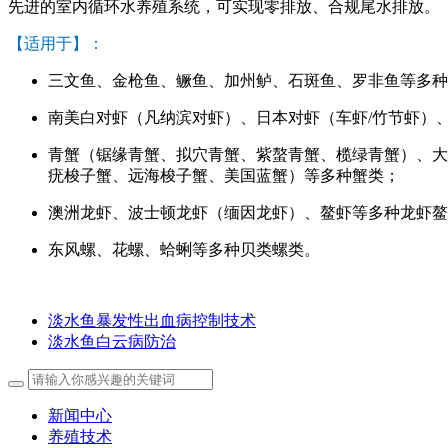
先进的室内循环水养殖系统，可实现零排放、合规尾水排放。
【适用于】：
三文鱼、金枪鱼、鳜鱼、加州鲈、石斑鱼、罗非鱼等多种
南美白对虾（凡纳滨对虾）、日本对虾（车虾/竹节虾）
青蟹（锯缘青蟹、拟穴青蟹、紫螯青蟹、榄绿青蟹）、大
疣梭子蟹、远海梭子蟹、美国蓝蟹）等多种蟹类；
澳洲龙虾、波士顿龙虾（缅因龙虾）、鳌虾等多种龙虾鳌
东风螺、花螺、蛤蜊等多种贝类螺类。
淡水鱼暴发性出血病控制技术
淡水鱼白云病防治
新闻中心
养殖技术