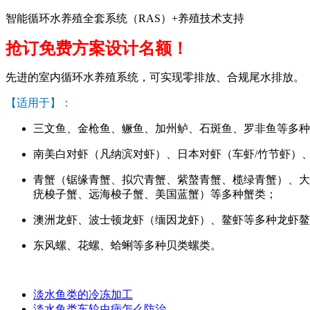
智能循环水养殖全套系统（RAS）+养殖技术支持
抢订免费方案设计名额！
先进的室内循环水养殖系统，可实现零排放、合规尾水排放。
【适用于】：
三文鱼、金枪鱼、鳜鱼、加州鲈、石斑鱼、罗非鱼等多种
南美白对虾（凡纳滨对虾）、日本对虾（车虾/竹节虾）
青蟹（锯缘青蟹、拟穴青蟹、紫螯青蟹、榄绿青蟹）、大
疣梭子蟹、远海梭子蟹、美国蓝蟹）等多种蟹类；
澳洲龙虾、波士顿龙虾（缅因龙虾）、鳌虾等多种龙虾鳌
东风螺、花螺、蛤蜊等多种贝类螺类。
淡水鱼类的冷冻加工
淡水鱼类车轮虫病怎么防治