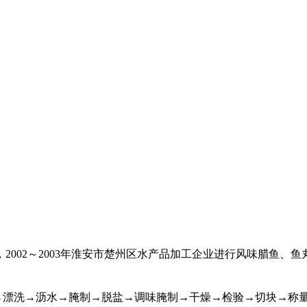
，
2002
～
2003
年淮安市楚州区水产品加工企业进行风味腊鱼、鱼
→
漂洗
→
沥水
→
腌制
→
脱盐
→
调味腌制
→
干燥
→
检验
→
切块
→
称