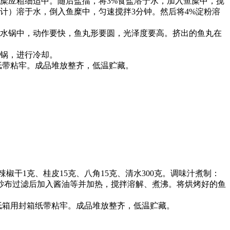
糜应粗细适中。随后盐擂，将
3%
食盐溶于水，加入鱼糜中，搅
计）溶于水，倒入鱼糜中，匀速搅拌
3
分钟。然后将
4%
淀粉溶
水锅中，动作要快，鱼丸形要圆，光泽度要高。挤出的鱼丸在
锅，进行冷却。
纸带粘牢。成品堆放整齐，低温贮藏。
辣椒干
1
克、桂皮
15
克、八角
15
克、清水
300
克。调味汁煮制：
纱布过滤后加入酱油等并加热，搅拌溶解、煮沸。将烘烤好的鱼
纸箱用封箱纸带粘牢。成品堆放整齐，低温贮藏。