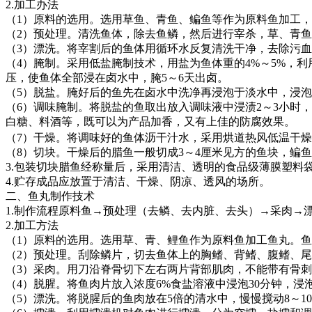
2.
加工办法
（
1
）原料的选用。选用草鱼、青鱼、鳊鱼等作为原料鱼加工，
（
2
）预处理。清洗鱼体，除去鱼鳞，然后进行宰杀，草、青鱼
（
3
）漂洗。将宰割后的鱼体用循环水反复清洗干净，去除污血
（
4
）腌制。采用低盐腌制技术，用盐为鱼体重的
4%
～
5%
，利
压，使鱼体全部浸在卤水中，腌
5
～
6
天出卤。
（
5
）脱盐。腌好后的鱼先在卤水中洗净再浸泡于淡水中，浸泡
（
6
）调味腌制。将脱盐的鱼取出放入调味液中浸渍
2
～
3
小时，
白糖、料酒等，既可以为产品加香，又有上佳的防腐效果。
（
7
）干燥。将调味好的鱼体沥干汁水，采用烘道热风低温干燥
（
8
）切块。干燥后的腊鱼一般切成
3
～
4
厘米见方的鱼块，鳊鱼
3.
包装切块腊鱼经称量后，采用清洁、透明的食品级薄膜塑料
4.
贮存成品应放置于清洁、干燥、阴凉、透风的场所。
二、鱼丸制作技术
1.
制作流程原料鱼
→
预处理（去鳞、去内脏、去头）
→
采肉
→
2.
加工方法
（
1
）原料的选用。选用草、青、鲤鱼作为原料鱼加工鱼丸。鱼
（
2
）预处理。刮除鳞片，切去鱼体上的胸鳍、背鳍、腹鳍、尾
（
3
）采肉。用刀沿脊骨切下左右两片背部肌肉，不能带有骨刺
（
4
）脱腥。将鱼肉片放入浓度
6%
食盐溶液中浸泡
30
分钟，浸
（
5
）漂洗。将脱腥后的鱼肉放在
5
倍的清水中，慢慢搅动
8
～
10