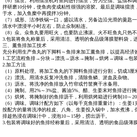
（
6
）擂溃。利用擂溃机对鱼肉进行擂溃，分为空擂、盐擂和调
拌研磨
10
分钟，使鱼肉变成粘性很强的溶胶。最后是调味擂溃
于水，加入鱼糜中再搅拌
3
分钟。
（
7
）成形。洁净铁锅一口，盛以清水，另备边沿光滑的羹匙一
清水中漂浸半小时左右，防止氽制粘连。
（
8
）氽。氽鱼丸要用旺火，也要防止沸滚。火不旺鱼丸只热不
3.
包装将鱼丸称量后，采用清洁、透明的食品级薄膜塑料袋，
三、薰鱼排加工技术
充分利用生产鱼丸的下脚料～鱼排来加工薰鱼排，以提高经济
1.
工艺流程鱼排
→
分块
→
漂洗
→
沥水
→
腌制
→
烘烤
→
调味
→
包
2.
加工方法
（
1
）原料处理。将加工鱼丸的下脚料鱼排进行分割，切成
3
厘
（
2
）漂洗。用清水反复冲洗鱼排，清除鱼鳞、淤血及杂物。
（
3
）沥水。将洗净的鱼排放入竹帘或竹筐爽干水备用。
（
4
）腌制。用
2%
～
3%
盐、酱油
5%
、醋、生姜末对鱼排进行腌
（
5
）烘烤。将腌制好的鱼排沥干，利用烘烤箱进行烤制
10
～
20
（
6
）调味。调味汁配方如下（以每千克鱼排重量计）：生姜
1
按配方的量将洗净的桂皮、八角、生姜投入锅中，加水煮沸，
排趁热浸在调味汁中，浸泡
10
～
15
秒，捞出沥干。
3.
包装将调味好的鱼排经称量后，采用清洁、透明的食品级薄