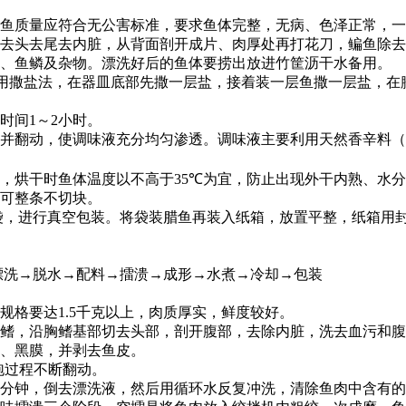
鱼质量应符合无公害标准，要求鱼体完整，无病、色泽正常，一
去头去尾去内脏，从背面剖开成片、肉厚处再打花刀，鳊鱼除去
、鱼鳞及杂物。漂洗好后的鱼体要捞出放进竹筐沥干水备用。
用撒盐法，在器皿底部先撒一层盐，接着装一层鱼撒一层盐，在
时间
1
～
2
小时。
并翻动，使调味液充分均匀渗透。调味液主要利用天然香辛料
，烘干时鱼体温度以不高于
35℃
为宜，防止出现外干内熟、水分
可整条不切块。
袋，进行真空包装。将袋装腊鱼再装入纸箱，放置平整，纸箱用
漂洗
→
脱水
→
配料
→
擂溃
→
成形
→
水煮
→
冷却
→
包装
规格要达
1.5
千克以上，肉质厚实，鲜度较好。
鳍，沿胸鳍基部切去头部，剖开腹部，去除内脏，洗去血污和腹
、黑膜，并剥去鱼皮。
泡过程不断翻动。
分钟，倒去漂洗液，然后用循环水反复冲洗，清除鱼肉中含有的