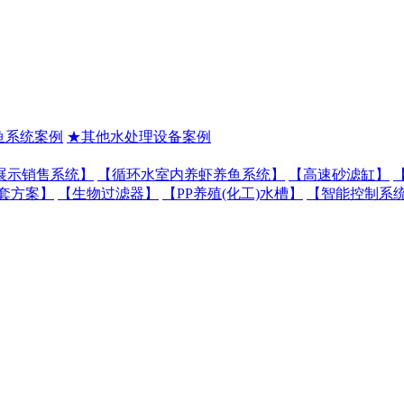
鱼系统案例
★其他水处理设备案例
展示销售系统】
【循环水室内养虾养鱼系统】
【高速砂滤缸】
套方案】
【生物过滤器】
【PP养殖(化工)水槽】
【智能控制系