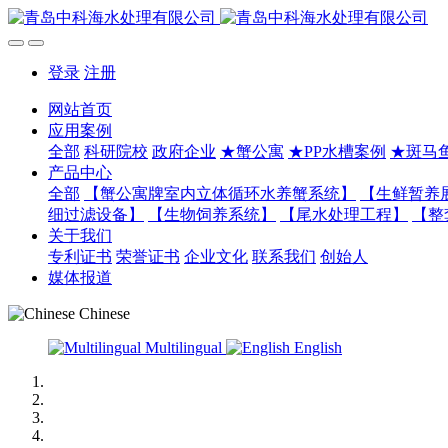
登录
注册
网站首页
应用案例
全部
科研院校
政府企业
★蟹公寓
★PP水槽案例
★斑马
产品中心
全部
【蟹公寓牌室内立体循环水养蟹系统】
【生鲜暂养
细过滤设备】
【生物饲养系统】
【尾水处理工程】
【整
关于我们
专利证书
荣誉证书
企业文化
联系我们
创始人
媒体报道
Chinese
Multilingual
English