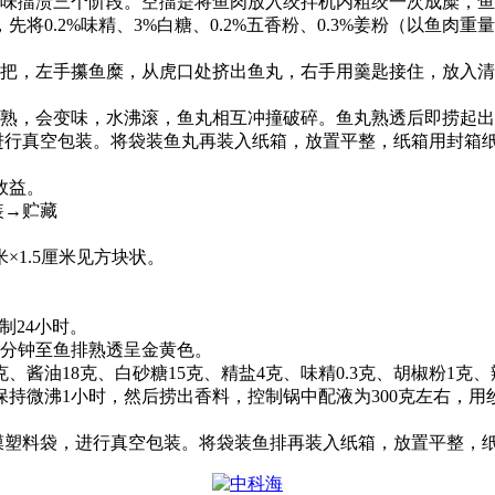
味擂溃三个阶段。空擂是将鱼肉放入绞拌机内粗绞一次成糜，鱼
，先将
0.2%
味精、
3%
白糖、
0.2%
五香粉、
0.3%
姜粉（以鱼肉重量
把，左手攥鱼糜，从虎口处挤出鱼丸，右手用羹匙接住，放入清
熟，会变味，水沸滚，鱼丸相互冲撞破碎。鱼丸熟透后即捞起出
进行真空包装。将袋装鱼丸再装入纸箱，放置平整，纸箱用封箱
效益。
装
→
贮藏
米
×1.5
厘米见方块状。
制
24
小时。
分钟至鱼排熟透呈金黄色。
克、酱油
18
克、白砂糖
15
克、精盐
4
克、味精
0.3
克、胡椒粉
1
克、
保持微沸
1
小时，然后捞出香料，控制锅中配液为
300
克左右，用
膜塑料袋，进行真空包装。将袋装鱼排再装入纸箱，放置平整，