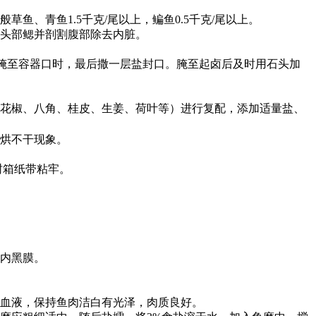
般草鱼、青鱼
1.5
千克
/
尾以上，鳊鱼
0.5
千克
/
尾以上。
头部鳃并剖割腹部除去内脏。
腌至容器口时，最后撒一层盐封口。腌至起卤后及时用石头加
（花椒、八角、桂皮、生姜、荷叶等）进行复配，添加适量盐、
烘不干现象。
封箱纸带粘牢。
内黑膜。
血液，保持鱼肉洁白有光泽，肉质良好。