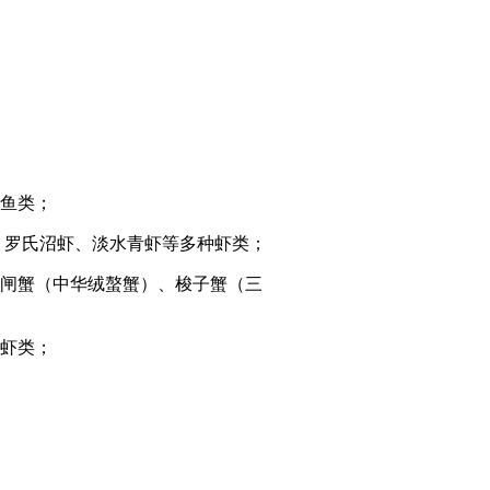
鱼类；
、罗氏沼虾、淡水青虾等多种虾类；
闸蟹（中华绒螯蟹）、梭子蟹（三
虾类；