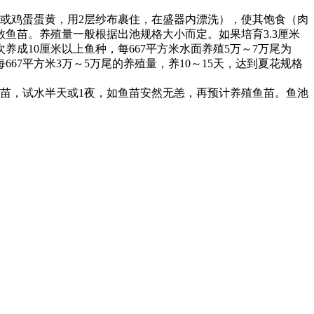
或鸡蛋蛋黄，用
2
层纱布裹住，在盛器内漂洗），使其饱食（肉
散鱼苗。养殖量一般根据出池规格大小而定。如果培育
3.3
厘米
次养成
10
厘米以上鱼种，每
667
平方米水面养殖
5
万～
7
万尾为
每
667
平方米
3
万～
5
万尾的养殖量，养
10
～
15
天，达到夏花规格
鱼苗，试水半天或
1
夜，如鱼苗安然无恙，再预计养殖鱼苗。鱼池