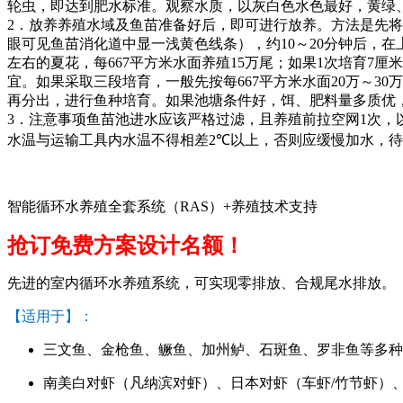
轮虫，即达到肥水标准。观察水质，以灰白色水色最好，黄绿
2
．放养养殖水域及鱼苗准备好后，即可进行放养。方法是先将
眼可见鱼苗消化道中显一浅黄色线条），约
10
～
20
分钟后，在
左右的夏花，每
667
平方米水面养殖
15
万尾；如果
1
次培育
7
厘米
宜。如果采取三段培育，一般先按每
667
平方米水面
20
万～
30
万
再分出，进行鱼种培育。如果池塘条件好，饵、肥料量多质优
3
．注意事项鱼苗池进水应该严格过滤，且养殖前拉空网
1
次，
水温与运输工具内水温不得相差
2℃
以上，否则应缓慢加水，待
智能循环水养殖全套系统（RAS）+养殖技术支持
抢订免费方案设计名额！
先进的室内循环水养殖系统，可实现零排放、合规尾水排放。
【适用于】：
三文鱼、金枪鱼、鳜鱼、加州鲈、石斑鱼、罗非鱼等多种
南美白对虾（凡纳滨对虾）、日本对虾（车虾/竹节虾）