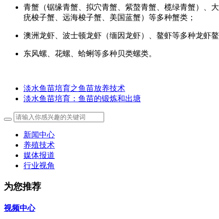
青蟹（锯缘青蟹、拟穴青蟹、紫螯青蟹、榄绿青蟹）、大
疣梭子蟹、远海梭子蟹、美国蓝蟹）等多种蟹类；
澳洲龙虾、波士顿龙虾（缅因龙虾）、鳌虾等多种龙虾鳌
东风螺、花螺、蛤蜊等多种贝类螺类。
淡水鱼苗培育之鱼苗放养技术
淡水鱼苗培育：鱼苗的锻炼和出塘
新闻中心
养殖技术
媒体报道
行业视角
为您推荐
视频中心