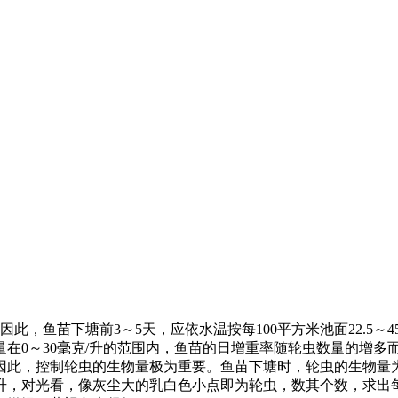
因此，鱼苗下塘前
3
～
5
天，应依水温按每
100
平方米池面
22.5
～
4
量在
0
～
30
毫克
/
升的范围内，鱼苗的日增重率随轮虫数量的增多
因此，控制轮虫的生物量极为重要。鱼苗下塘时，轮虫的生物量
升，对光看，像灰尘大的乳白色小点即为轮虫，数其个数，求出