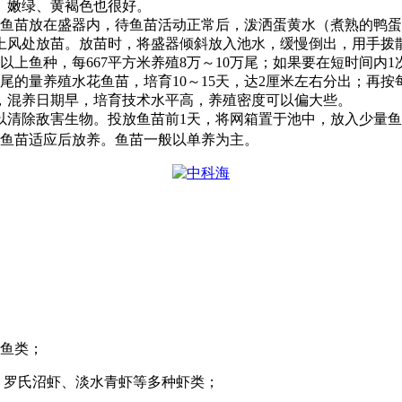
、嫩绿、黄褐色也很好。
鱼苗放在盛器内，待鱼苗活动正常后，泼洒蛋黄水（煮熟的鸭蛋
上风处放苗。放苗时，将盛器倾斜放入池水，缓慢倒出，用手拨
以上鱼种，每
667
平方米养殖
8
万～
10
万尾；如果要在短时间内
1
尾的量养殖水花鱼苗，培育
10
～
15
天，达
2
厘米左右分出；再按
，混养日期早，培育技术水平高，养殖密度可以偏大些。
以清除敌害生物。投放鱼苗前
1
天，将网箱置于池中，放入少量
鱼苗适应后放养。鱼苗一般以单养为主。
鱼类；
、罗氏沼虾、淡水青虾等多种虾类；