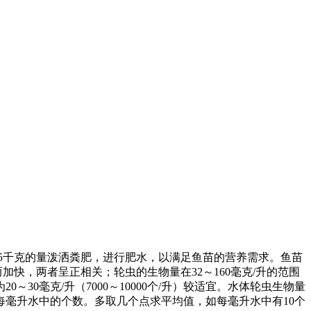
5
千克的量泼洒粪肥，进行肥水，以满足鱼苗的营养需求。鱼苗
而加快，两者呈正相关；轮虫的生物量在
32
～
160
毫克
/
升的范围
为
20
～
30
毫克
/
升（
7000
～
10000
个
/
升）较适宜。水体轮虫生物量
每毫升水中的个数。多取几个点求平均值，如每毫升水中有
10
个