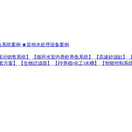
鱼系统案例
★其他水处理设备案例
展示销售系统】
【循环水室内养虾养鱼系统】
【高速砂滤缸】
套方案】
【生物过滤器】
【PP养殖(化工)水槽】
【智能控制系