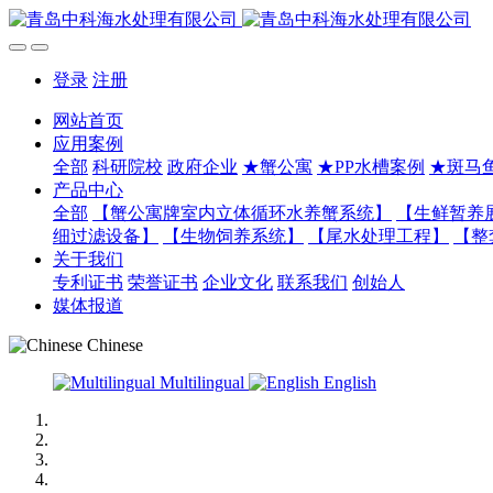
登录
注册
网站首页
应用案例
全部
科研院校
政府企业
★蟹公寓
★PP水槽案例
★斑马
产品中心
全部
【蟹公寓牌室内立体循环水养蟹系统】
【生鲜暂养
细过滤设备】
【生物饲养系统】
【尾水处理工程】
【整
关于我们
专利证书
荣誉证书
企业文化
联系我们
创始人
媒体报道
Chinese
Multilingual
English