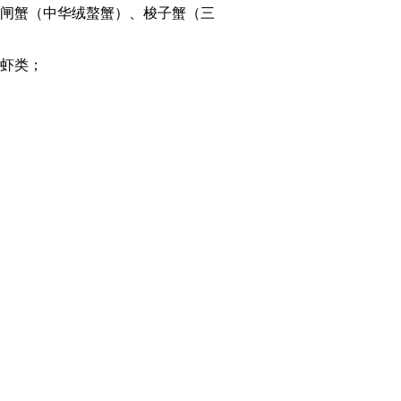
闸蟹（中华绒螯蟹）、梭子蟹（三
虾类；