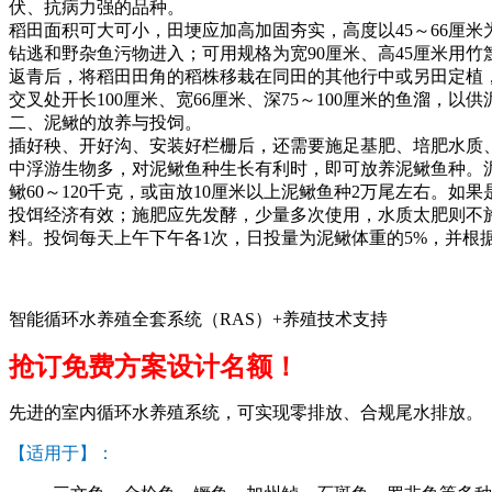
伏、抗病力强的品种。
稻田面积可大可小，田埂应加高加固夯实，高度以
45
～
66
厘米
钻逃和野杂鱼污物进入；可用规格为宽
90
厘米、高
45
厘米用竹
返青后，将稻田田角的稻株移栽在同田的其他行中或另田定植
交叉处开长
100
厘米、宽
66
厘米、深
75
～
100
厘米的鱼溜，以供
二、泥鳅的放养与投饲。
插好秧、开好沟、安装好栏栅后，还需要施足基肥、培肥水质
中浮游生物多，对泥鳅鱼种生长有利时，即可放养泥鳅鱼种。
鳅
60
～
120
千克，或亩放
10
厘米以上泥鳅鱼种
2
万尾左右。如果
投饵经济有效；施肥应先发酵，少量多次使用，水质太肥则不
料。投饲每天上午下午各
1
次，日投量为泥鳅体重的
5%
，并根
智能循环水养殖全套系统（RAS）+养殖技术支持
抢订免费方案设计名额！
先进的室内循环水养殖系统，可实现零排放、合规尾水排放。
【适用于】：