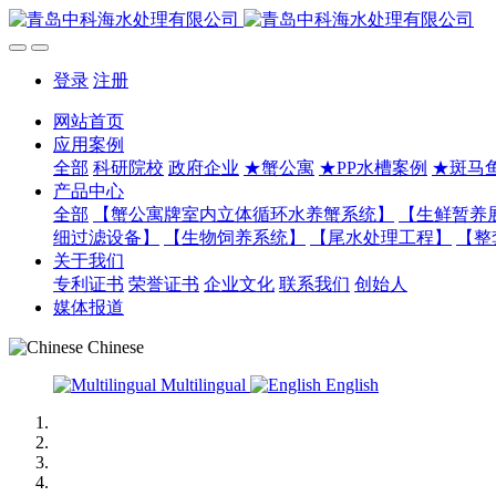
登录
注册
网站首页
应用案例
全部
科研院校
政府企业
★蟹公寓
★PP水槽案例
★斑马
产品中心
全部
【蟹公寓牌室内立体循环水养蟹系统】
【生鲜暂养
细过滤设备】
【生物饲养系统】
【尾水处理工程】
【整
关于我们
专利证书
荣誉证书
企业文化
联系我们
创始人
媒体报道
Chinese
Multilingual
English