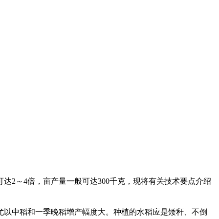
可达
2
～
4
倍，亩产量一般可达
300
千克，现将有关技术要点介绍
尤以中稻和一季晚稻增产幅度大。种植的水稻应是矮秆、不倒