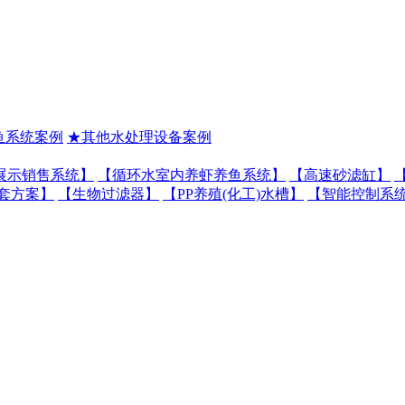
鱼系统案例
★其他水处理设备案例
展示销售系统】
【循环水室内养虾养鱼系统】
【高速砂滤缸】
套方案】
【生物过滤器】
【PP养殖(化工)水槽】
【智能控制系