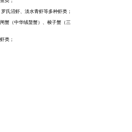
鱼类；
、罗氏沼虾、淡水青虾等多种虾类；
闸蟹（中华绒螯蟹）、梭子蟹（三
虾类；