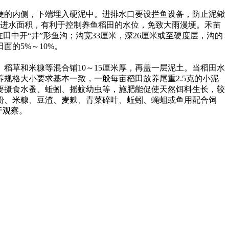
埂的内侧，下端埋入硬泥中。进排水口要设拦鱼设备，防止泥鳅
进水面积，有利于控制养鱼稻田的水位，免致大雨漫埂。禾苗
在田中开
“
井
”
形鱼沟；沟宽
33
厘米，深
26
厘米或至硬度层，沟的
田面的
5%
～
10%
。
、稻草和米糠等混合铺
10
～
15
厘米厚，再盖一层泥土。当稻田水
养规格大小要求基本一致，一般每亩稻田放养尾重
2.5
克的小泥
要摄食水蚤、蚯蚓、摇蚊幼虫等，施肥能促使天然饵料生长，较
粉、米糠、豆渣、麦麸、青菜碎叶、蚯蚓、蝇蛆或鱼用配合饲
于观察。