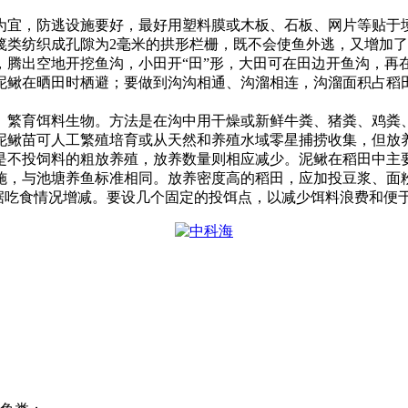
为宜，防逃设施要好，最好用塑料膜或木板、石板、网片等贴于
篾类纺织成孔隙为
2
毫米的拱形栏栅，既不会使鱼外逃，又增加了
，腾出空地开挖鱼沟，小田开
“
田
”
形，大田可在田边开鱼沟，再
泥鳅在晒田时栖避；要做到沟沟相通、沟溜相连，沟溜面积占稻
、繁育饵料生物。方法是在沟中用干燥或新鲜牛粪、猪粪、鸡粪
泥鳅苗可人工繁殖培育或从天然和养殖水域零星捕捞收集，但放
是不投饲料的粗放养殖，放养数量则相应减少。泥鳅在稻田中主
施，与池塘养鱼标准相同。放养密度高的稻田，应加投豆浆、面
据吃食情况增减。要设几个固定的投饵点，以减少饵料浪费和便