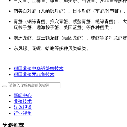
三文鱼、金枪鱼、鳜鱼、加州鲈、石斑鱼、罗非鱼等多种
南美白对虾（凡纳滨对虾）、日本对虾（车虾/竹节虾）
青蟹（锯缘青蟹、拟穴青蟹、紫螯青蟹、榄绿青蟹）、大
疣梭子蟹、远海梭子蟹、美国蓝蟹）等多种蟹类；
澳洲龙虾、波士顿龙虾（缅因龙虾）、鳌虾等多种龙虾鳌
东风螺、花螺、蛤蜊等多种贝类螺类。
稻田养殖中华绒螯蟹技术
稻田养殖罗非鱼技术
新闻中心
养殖技术
媒体报道
行业视角
为您推荐