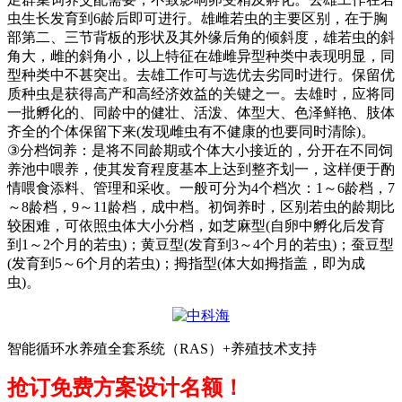
虫生长发育到
6
龄后即可进行。雄雌若虫的主要区别，在于胸
部第二、三节背板的形状及其外缘后角的倾斜度，雄若虫的斜
角大，雌的斜角小，以上特征在雄雌异型种类中表现明显，同
型种类中不甚突出。去雄工作可与选优去劣同时进行。保留优
质种虫是获得高产和高经济效益的关键之一。去雄时，应将同
一批孵化的、同龄中的健壮、活泼、体型大、色泽鲜艳、肢体
齐全的个体保留下来
(
发现雌虫有不健康的也要同时清除
)
。
③
分档饲养：是将不同龄期或个体大小接近的，分开在不同饲
养池中喂养，使其发育程度基本上达到整齐划一，这样便于酌
情喂食添料、管理和采收。一般可分为
4
个档次：
1
～
6
龄档，
7
～
8
龄档，
9
～
11
龄档，成中档。初饲养时，区别若虫的龄期比
较困难，可依照虫体大小分档，如芝麻型
(
自卵中孵化后发育
到
1
～
2
个月的若虫
)
；黄豆型
(
发育到
3
～
4
个月的若虫
)
；蚕豆型
(
发育到
5
～
6
个月的若虫
)
；拇指型
(
体大如拇指盖，即为成
虫
)
。
智能循环水养殖全套系统（RAS）+养殖技术支持
抢订免费方案设计名额！