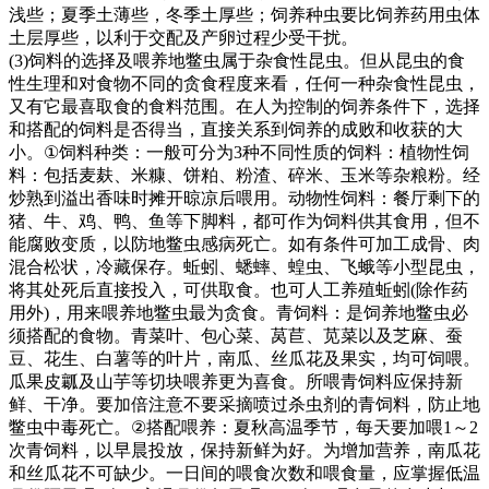
浅些；夏季土薄些，冬季土厚些；饲养种虫要比饲养药用虫体
土层厚些，以利于交配及产卵过程少受干扰。
(3)
饲料的选择及喂养地鳖虫属于杂食性昆虫。但从昆虫的食
性生理和对食物不同的贪食程度来看，任何一种杂食性昆虫，
又有它最喜取食的食料范围。在人为控制的饲养条件下，选择
和搭配的饲料是否得当，直接关系到饲养的成败和收获的大
小。
①
饲料种类：一般可分为
3
种不同性质的饲料：植物性饲
料：包括麦麸、米糠、饼粕、粉渣、碎米、玉米等杂粮粉。经
炒熟到溢出香味时摊开晾凉后喂用。动物性饲料：餐厅剩下的
猪、牛、鸡、鸭、鱼等下脚料，都可作为饲料供其食用，但不
能腐败变质，以防地鳖虫感病死亡。如有条件可加工成骨、肉
混合松状，冷藏保存。蚯蚓、蟋蟀、蝗虫、飞蛾等小型昆虫，
将其处死后直接投入，可供取食。也可人工养殖蚯蚓
(
除作药
用外
)
，用来喂养地鳖虫最为贪食。青饲料：是饲养地鳖虫必
须搭配的食物。青菜叶、包心菜、莴苣、苋菜以及芝麻、蚕
豆、花生、白薯等的叶片，南瓜、丝瓜花及果实，均可饲喂。
瓜果皮瓤及山芋等切块喂养更为喜食。所喂青饲料应保持新
鲜、干净。要加倍注意不要采摘喷过杀虫剂的青饲料，防止地
鳖虫中毒死亡。
②
搭配喂养：夏秋高温季节，每天要加喂
1
～
2
次青饲料，以早晨投放，保持新鲜为好。为增加营养，南瓜花
和丝瓜花不可缺少。一日间的喂食次数和喂食量，应掌握低温