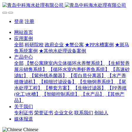
登录
注册
网站首页
应用案例
全部
科研院校
政府企业
★蟹公寓
★PP水槽案例
★斑马
鱼系统案例
★其他水处理设备案例
产品中心
全部
【蟹公寓牌室内立体循环水养蟹系统】
【生鲜暂养
展示销售系统】
【循环水室内养虾养鱼系统】
【高速砂
滤缸】
【紫外线杀菌器】
【蛋白质分离器】
【水产养
殖微滤机】
【精细过滤设备】
【生物饲养系统】
【尾
水处理工程】
【整套方案】
【生物过滤器】
【PP养殖
(化工)水槽】
【智能控制系统】
【水产品】
【其他产
品】
关于我们
专利证书
荣誉证书
企业文化
联系我们
创始人
媒体报道
Chinese