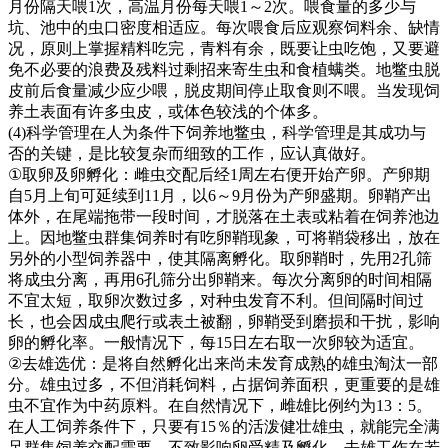
月份隔天喂
1
次，高温月份每天喂
1
～
2
次。喂食量的多少与
坑、池中的虫口密度相适应。每次喂食后应观察饲料余、缺情
况，原则上掌握精料吃完，青料有余，既要让虫吃饱，又要避
免不必要的浪费及残料过剩招来寄生虫和食植螨类。地鳖虫脱
皮前后食量减少应少喂，脱皮期间停止取食则不喂。当发现饲
养土表面有许多虫皮，或体色较浅的个体多。
(4)
科学管理在人为条件下饲养地鳖虫，科学管理是其成功与
否的关键，是比较复杂而细致的工作，应认真做好。
①
取卵及卵孵化：雌虫交配后经
1
周左右便开始产卵。产卵期
自
5
月上旬可延续到
11
月，以
6
～
9
月份为产卵盛期。卵鞘产出
体外，在尾端拖带一段时间，才脱落在土表或粘着在饲养池边
上。因地鳖虫群集饲养时有吃卵鞘现象，可将鞘袋移出，放在
另外的小型饲养器中，使其隔离孵化。取卵鞘时，先用
2
孔筛
将成虫分离，再用
6
孔筛分出卵鞘来。每次分离卵的时间相隔
不宜太短，取卵次数过多，对种虫发育不利。但间隔时间过
长，也会因成虫爬行或表土被翻，卵鞘受到磨损和干扰，影响
卵的孵化率。一般情况下，每
15
日左右取一次卵较为适宜。
②
去雄选优：是将自然孵化出来尚未发育成熟的雄虫淘汰一部
分。雄虫过多，不但消耗饲料，占据饲养面积，更重要的是雄
虫不宜作为中药原料。在自然情况下，雌雄比例约为
13
：
5
。
在人工饲养条件下，只要有
15
％的活泼健壮雄虫，就能完全满
足群集饲养交配需要，不致影响卵受精及孵化。去雄工作在若