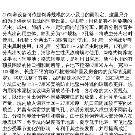
(1)
饲养设备可依据饲养规模的大小及目的而制定。这里只介
绍为提供药材虫源的饲养设备。
①
虫筛：用途是将不同龄期的
若虫、成虫、卵鞘，在一定时间内过筛分离，而后分别养育并
分离出药用虫体。筛孔分为
5
种规格：
2
孔筛：将成虫分离出时
使用。
4
孔筛：分离出
7
～
8
龄若虫时使用。
6
孔筛：分离出卵鞘
及虫粪时使用。
12
孔筛：分离出
1
～
2
龄若虫时使用。
17
孔筛；
分离出初龄若虫，清除寄生性天敌粉螨时使用。
②
格式饲养坑
及半地下饲养池：格式饲养坑，是利用旧房屋、暂时不用的有
顶及围墙的牲口棚和厕所等，在地下挖深
67
厘米左右、宽
70
～
100
厘米、长度不限的坑
(
可根据饲养量及房舍内的实际情况而
定
)
。将坑底整平夯实，四周砌抹水泥使之平滑。如在坑壁上
方坑口处贴上
3
～
7
厘米宽的防止地鳖虫外逃的玻璃条更好。坑
内用薄水泥板或玻璃分隔成若干小格，各小格的大小要规范
化，以便计算出饲养不同龄期若虫的投放量，和计算单位面积
产量。坑内放入饲养土
20
～
27
厘米厚，坑口四周加较严密的木
质盖，并留有镶窗纱的通气孔，然后分别放入成虫或不同龄若
虫。分格饲养便于管理和喂食。由于这种饲养坑大部分伸入在
地表以下，冬季坑内温度高于地表，夏季低于地表，可使地鳖
虫少受季节变化的影响，有利于其生长发育，并可提高成活
率。半地下饲养池的结构与格式饲养坑近似，只是池的一半深