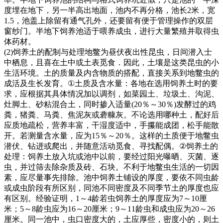
度埋在地下，另一半高出地面，池内不再分格，池长
2
米，宽
1.5
，池盖上除留有通气孔外，还要留有便于管理操作的双层
窗纱门。半地下饲养池适于喂养成虫，进行大量繁殖并取得虫
体药材。
(2)
饲养土的配制与处理地鳖为昼伏夜出性昆虫，日间潜入士
中栖息，且喜在土中或土表觅食．因此，土壤是这类昆虫的小
生活环境。土的质量及内含物质的搭配，直接关系到地鳖虫的
成活及生长发育。
①
土质及含水量：各地在选用饲养土时的要
求，应根据其具体情况加以调剂，如菜园土、垃圾土、沟泥、
灶脚土、砂粘混合土，同时掺入适量
(20
％～
30
％
)
发酵过的鸡
粪，猪粪、马粪、焦泥灰或砻糠灰。不论选用哪种土，配好后
应质地疏松，营养丰富，干湿度适中，手攥能成团，松手能散
开。若测量含水量，应为
15
％～
20
％。这样的土质便于地鳖虫
潜伏、钻进或爬出，并随意活动觅食、寻找配偶。
②
饲养土的
处理：饲养土放入坑或池中以前，要经过阳光曝晒、灭菌、逐
虫，并过筛去除杂质及砖、石块。不利于地鳖虫生活的一切因
素，应尽量事先排除。池中饲养土铺设的厚度，要依不同虫龄
或成虫阶段有所区别，同池不同密度及不同季节土的厚度也应
有区别。经验证明，
1
～
4
龄若虫饲养土的厚度应为
7
～
10
厘
米；
5
～
8
龄虫应为
16
～
20
厘米；
9
～
11
龄虫和成虫应为
20
～
26
厘米。同一池中，虫口密度大的，土应厚些，密度小的，则土