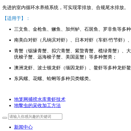
先进的室内循环水养殖系统，可实现零排放、合规尾水排放。
【适用于】：
三文鱼、金枪鱼、鳜鱼、加州鲈、石斑鱼、罗非鱼等多种
南美白对虾（凡纳滨对虾）、日本对虾（车虾/竹节虾）
青蟹（锯缘青蟹、拟穴青蟹、紫螯青蟹、榄绿青蟹）、大
疣梭子蟹、远海梭子蟹、美国蓝蟹）等多种蟹类；
澳洲龙虾、波士顿龙虾（缅因龙虾）、鳌虾等多种龙虾鳌
东风螺、花螺、蛤蜊等多种贝类螺类。
地笼网捕捞水库青虾技术
地鳖虫的采收加工方法
新闻中心